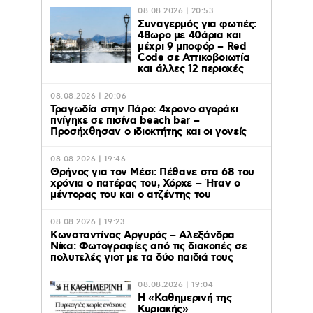
08.08.2026 | 20:53
Συναγερμός για φωτιές:
48ωρο με 40άρια και
μέχρι 9 μποφόρ – Red
Code σε Αττικοβοιωτία
και άλλες 12 περιοχές
08.08.2026 | 20:06
Τραγωδία στην Πάρο: 4χρονο αγοράκι
πνίγηκε σε πισίνα beach bar –
Προσήχθησαν ο ιδιοκτήτης και οι γονείς
08.08.2026 | 19:46
Θρήνος για τον Μέσι: Πέθανε στα 68 του
χρόνια ο πατέρας του, Χόρχε – Ήταν ο
μέντορας του και ο ατζέντης του
08.08.2026 | 19:23
Κωνσταντίνος Αργυρός – Αλεξάνδρα
Νίκα: Φωτογραφίες από τις διακοπές σε
πολυτελές γιοτ με τα δύο παιδιά τους
08.08.2026 | 19:04
H «Καθημερινή της
Κυριακής»