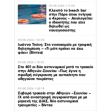
09.08.2026 | 11:00
Κλειστό το beach bar
στην Πάρο όπου πνίγηκε
ο 4χρονος – Απολογείται
ο ιδιοκτήτης που είχε
δηλωθεί ως
ναυαγοσώστης
09.08.2026 | 10:40
Ιωάννα Τούνη: Στο νοσοκομείο με τροφική
δηλητηρίαση – «Τι μάτι πρέπει να έχω
φάει» (Βίντεο)
09.08.2026 | 10:32
Στο 401 οι δύο αστυνομικοί μετά το τροχαίο
στην Αθηνών-Σουνίου –Πως έγινε η
σφοδρή σύγκρουση με αυτοκίνητο που
οδηγούσε τουρίστας
09.08.2026 | 00:19
Σοβαρό τροχαίο στην Αθηνών –Σουνίου –
ΙΧ από αναστροφή συγκρούστηκε με με
μηχανή της ΔΙΑΣ, δύο αστυνομικοί
τραυματίες – Βίντεο