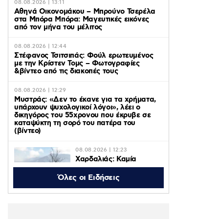
08.08.2026 | 13:11
Αθηνά Οικονομάκου – Μπρούνο Τσερέλα
στα Μπόρα Μπόρα: Mαγευτικές εικόνες
από τον μήνα του μέλιτος
08.08.2026 | 12:44
Στέφανος Τσιτσιπάς: Φούλ ερωτευμένος
με την Κρίστεν Τομς – Φωτογραφίες
&βίντεο από τις διακοπές τους
08.08.2026 | 12:29
Μυστράς: «Δεν το έκανε για τα χρήματα,
υπάρχουν ψυχολογικοί λόγοι», λέει ο
δικηγόρος του 55χρονου που έκρυβε σε
καταψύκτη τη σορό του πατέρα του
(βίντεο)
08.08.2026 | 12:23
Χαρδαλιάς: Καμία
ανεμογεννήτρια σε
καμένες και
Όλες οι Ειδήσεις
αναδασωτέες περιοχές
της Αττικής
08.08.2026 | 11:08