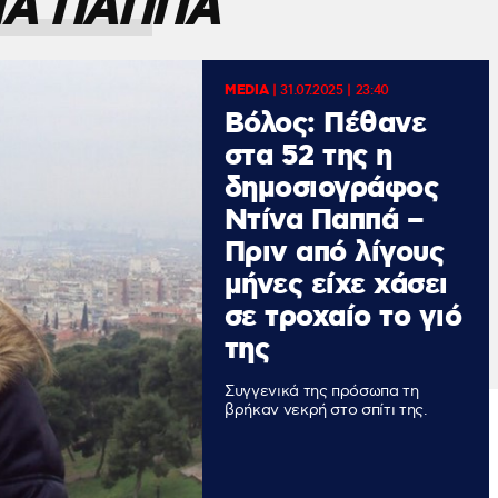
ΝΑ ΠΑΠΠΑ
MEDIA
|
31.07.2025 | 23:40
Βόλος: Πέθανε
στα 52 της η
δημοσιογράφος
Ντίνα Παππά –
Πριν από λίγους
μήνες είχε χάσει
σε τροχαίο το γιό
της
Συγγενικά της πρόσωπα τη
βρήκαν νεκρή στο σπίτι της.