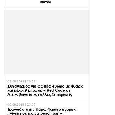
Βίντεο
08.08.2026 | 20:53
Συναγερμός για φωτιές: 48ωρο με 40άρια
και μέχρι 9 μποφόρ – Red Code σε
Αττικοβοιωτία και άλλες 12 περιοχές
08.08.2026 | 20:06
Τραγωδία στην Πάρο: 4χρονο αγοράκι
πνίγηκε σε πισίνα beach bar –