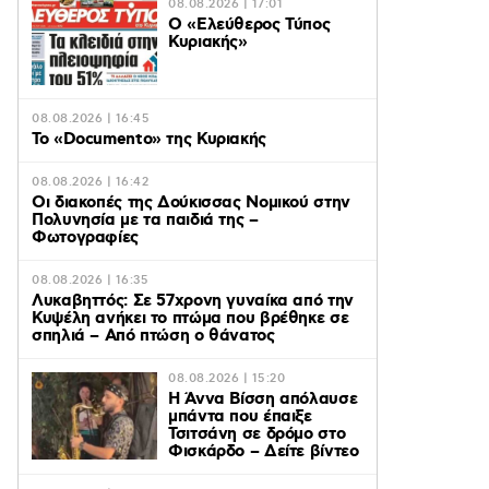
08.08.2026 | 17:01
Ο «Eλεύθερος Τύπος
Κυριακής»
08.08.2026 | 16:45
Το «Documento» της Κυριακής
08.08.2026 | 16:42
Οι διακοπές της Δούκισσας Νομικού στην
Πολυνησία με τα παιδιά της –
Φωτογραφίες
08.08.2026 | 16:35
Λυκαβηττός: Σε 57χρονη γυναίκα από την
Κυψέλη ανήκει το πτώμα που βρέθηκε σε
σπηλιά – Από πτώση ο θάνατος
08.08.2026 | 15:20
Η Άννα Βίσση απόλαυσε
μπάντα που έπαιξε
Τσιτσάνη σε δρόμο στο
Φισκάρδο – Δείτε βίντεο