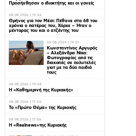
Προσήχθησαν ο ιδιοκτήτης και οι γονείς
08.08.2026 | 19:46
Θρήνος για τον Μέσι: Πέθανε στα 68 του
χρόνια ο πατέρας του, Χόρχε – Ήταν ο
μέντορας του και ο ατζέντης του
08.08.2026 | 19:23
Κωνσταντίνος Αργυρός
– Αλεξάνδρα Νίκα:
Φωτογραφίες από τις
διακοπές σε πολυτελές
γιοτ με τα δύο παιδιά
τους
08.08.2026 | 19:04
H «Καθημερινή της Κυριακής»
08.08.2026 | 17:50
Το «Πρώτο Θέμα» της Κυριακής
08.08.2026 | 17:06
Η «Realnews»της Κυριακής