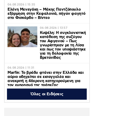
06.08.2026 | 15:35
Ελένη Μενεγάκη – Μάκης Παντζόπουλο
εξόρμηση στην Κεφαλονιά, πήγαν φαγητό
στο Φισκάρδο – Βίντεο
06.08.2026 | 13:57
Κυψέλη: Η συγκλονιστική
κατάθεση της συζύγου
του Αφγανού – Πως
γνωρίστηκαν με τη Λίσα
και πως τον υποψιάστηκε
για τη δολοφονία της
Βρετανίδας
06.08.2026 | 11:31
Marfin: Το βράδυ φτάνει στην Ελλάδα και
αύριο οδηγείται σε εισαγγελέα και
ανακριτή η 46χρονη κατηγορούμενη για
τον εμπρησμό της τράπεζας
Όλες οι Ειδήσεις
06.08.2026 | 11:23
Γαρυφαλλιά Καληφώνη: Διακοπές με
φίλους σε Πάρο και Κουφονήσια, χωρίς
τον Χρήστο Μάστορα – Φωτογραφίες