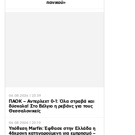
πανικού»
06.08.2026 | 23:39
ΠΑΟΚ – Αντερλεχτ 0-1: Όλα στραβά και
δύσκολα! Στο Βέλγιο η ρεβάνς για τους
Θεσσαλονικείς
06.08.2026 | 23:10
Υπόθεση Marfin: Έφθασε στην Ελλάδα η
46χρονη κατηγορούμενη για εμπρησμό –