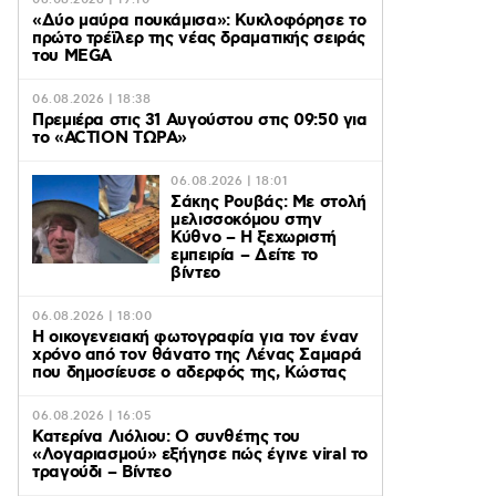
06.08.2026 | 19:10
«Δύο μαύρα πουκάμισα»: Κυκλοφόρησε το
πρώτο τρέϊλερ της νέας δραματικής σειράς
του MEGA
06.08.2026 | 18:38
Πρεμιέρα στις 31 Αυγούστου στις 09:50 για
το «ACTION ΤΩΡΑ»
06.08.2026 | 18:01
Σάκης Ρουβάς: Με στολή
μελισσοκόμου στην
Κύθνο – Η ξεχωριστή
εμπειρία – Δείτε το
βίντεο
06.08.2026 | 18:00
Η οικογενειακή φωτογραφία για τον έναν
χρόνο από τον θάνατο της Λένας Σαμαρά
που δημοσίευσε ο αδερφός της, Κώστας
06.08.2026 | 16:05
Κατερίνα Λιόλιου: Ο συνθέτης του
«Λογαριασμού» εξήγησε πώς έγινε viral το
τραγούδι – Βίντεο