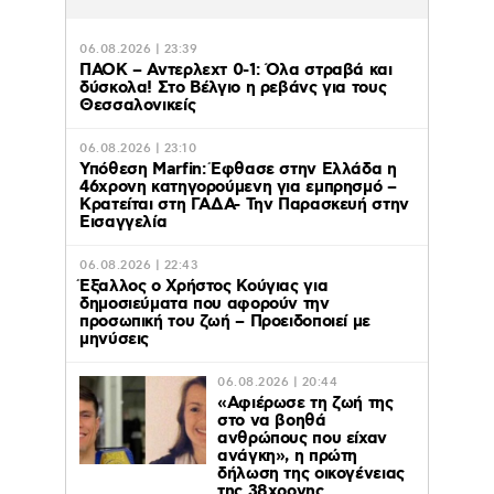
06.08.2026 | 23:39
ΠΑΟΚ – Αντερλεχτ 0-1: Όλα στραβά και
δύσκολα! Στο Βέλγιο η ρεβάνς για τους
Θεσσαλονικείς
06.08.2026 | 23:10
Υπόθεση Marfin: Έφθασε στην Ελλάδα η
46χρονη κατηγορούμενη για εμπρησμό –
Κρατείται στη ΓΑΔΑ- Την Παρασκευή στην
Εισαγγελία
06.08.2026 | 22:43
Έξαλλος ο Χρήστος Κούγιας για
δημοσιεύματα που αφορούν την
προσωπική του ζωή – Προειδοποιεί με
μηνύσεις
06.08.2026 | 20:44
«Αφιέρωσε τη ζωή της
στο να βοηθά
ανθρώπους που είχαν
ανάγκη», η πρώτη
δήλωση της οικογένειας
της 38χρονης