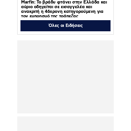
Marfin: Το βράδυ φτάνει στην Ελλάδα και
αύριο οδηγείται σε εισαγγελέα και
ανακριτή η 46χρονη κατηγορούμενη για
τον εμπρησμό της τράπεζας
Όλες οι Ειδήσεις
06.08.2026 | 11:23
Γαρυφαλλιά Καληφώνη: Διακοπές με
φίλους σε Πάρο και Κουφονήσια, χωρίς
τον Χρήστο Μάστορα – Φωτογραφίες
06.08.2026 | 10:43
ΠΑΟΚ – Άντερλεχτ : Απόψε 6 Αυγούστου
2026 στις 20:45 στο ΟΡΕΝ
06.08.2026 | 10:38
Κολυδάς: Τι είναι το
«πολωμένο μελτέμι» που
συνετέλεσε στην
εφιαλτική εξάπλωση της
φωτιάς σε Αττική και
Βοιωτία
06.08.2026 | 00:13
Παναθηναϊκός – ΤΣΣΚΑ 1948 1-1: Πλήρωσε
τα λάθη του και πάει για την πρόκριση στη