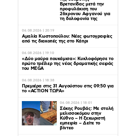
Βρετανίδας μετά την
προφυλάκιση του
26χρονου Αφγανού για
τη δολοφονία της
06.08.2026 | 20:19
Αμαλία Κωστοπούλου: Νέες φωτογραφίες
από τις διακοπές της στο Κάπρι
06.08.2026 | 19:10
«Δύο μαύρα πουκάμισα»: Κυκλοφόρησε το
πρώτο τρέϊλερ της νέας δραματικής σειράς
του MEGA
06.08.2026 | 18:38
Πρεμιέρα στις 31 Αυγούστου στις 09:50 για
το «ACTION ΤΩΡΑ»
06.08.2026 | 18:01
Σάκης Ρουβάς: Με στολή
μελισσοκόμου στην
Κύθνο – Η ξεχωριστή
εμπειρία – Δείτε το
βίντεο