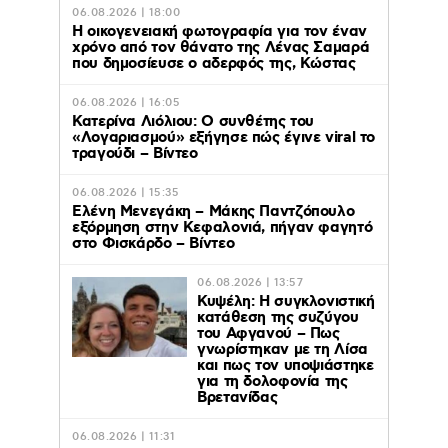
06.08.2026 | 18:00
Η οικογενειακή φωτογραφία για τον έναν
χρόνο από τον θάνατο της Λένας Σαμαρά
που δημοσίευσε ο αδερφός της, Κώστας
06.08.2026 | 16:05
Κατερίνα Λιόλιου: Ο συνθέτης του
«Λογαριασμού» εξήγησε πώς έγινε viral το
τραγούδι – Βίντεο
06.08.2026 | 15:35
Ελένη Μενεγάκη – Μάκης Παντζόπουλο
εξόρμηση στην Κεφαλονιά, πήγαν φαγητό
στο Φισκάρδο – Βίντεο
06.08.2026 | 13:57
Κυψέλη: Η συγκλονιστική
κατάθεση της συζύγου
του Αφγανού – Πως
γνωρίστηκαν με τη Λίσα
και πως τον υποψιάστηκε
για τη δολοφονία της
Βρετανίδας
06.08.2026 | 11:31