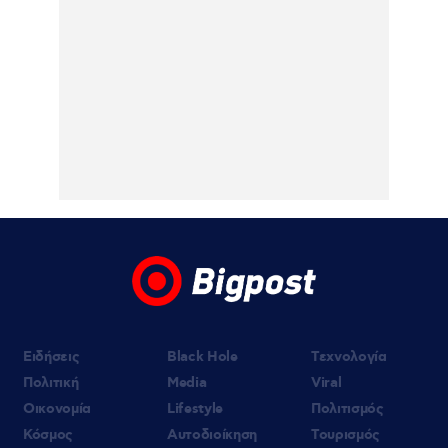
Σόφια
05.08.2026 | 22:47
Κυρ. Μητσοτάκης: «Ψήφος εμπιστοσύνης»
η είσοδος της Meridiam στο καλώδιο
Ελλάδας – Κύπρου
05.08.2026 | 21:51
Εύη Βατίδου: Τράβηξε τα βλέμματα με
κόκκινο μπικίνι σε παραλία της Μυκόνου
(βίντεο)
Ειδήσεις
Black Hole
Τεχνολογία
Πολιτική
Media
Viral
Οικονομία
Lifestyle
Πολιτισμός
Κόσμος
Αυτοδιοίκηση
Τουρισμός