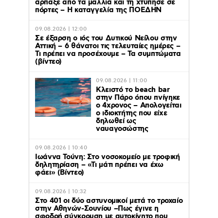
άρπαξε από τα μαλλιά και τη χτύπησε σε
πόρτες – Η καταγγελία της ΠΟΕΔΗΝ
09.08.2026 | 12:00
Σε έξαρση ο ιός του Δυτικού Νείλου στην
Αττική – 6 θάνατοι τις τελευταίες ημέρες –
Τι πρέπει να προσέχουμε – Τα συμπτώματα
(βίντεο)
09.08.2026 | 11:00
Κλειστό το beach bar
στην Πάρο όπου πνίγηκε
ο 4χρονος – Απολογείται
ο ιδιοκτήτης που είχε
δηλωθεί ως
ναυαγοσώστης
09.08.2026 | 10:40
Ιωάννα Τούνη: Στο νοσοκομείο με τροφική
δηλητηρίαση – «Τι μάτι πρέπει να έχω
φάει» (Βίντεο)
09.08.2026 | 10:32
Στο 401 οι δύο αστυνομικοί μετά το τροχαίο
στην Αθηνών-Σουνίου –Πως έγινε η
σφοδρή σύγκρουση με αυτοκίνητο που