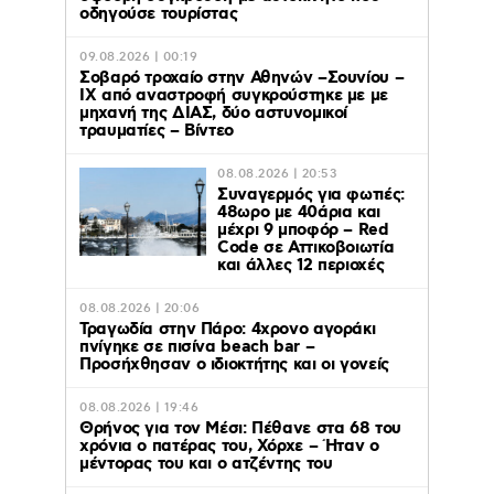
οδηγούσε τουρίστας
09.08.2026 | 00:19
Σοβαρό τροχαίο στην Αθηνών –Σουνίου –
ΙΧ από αναστροφή συγκρούστηκε με με
μηχανή της ΔΙΑΣ, δύο αστυνομικοί
τραυματίες – Βίντεο
08.08.2026 | 20:53
Συναγερμός για φωτιές:
48ωρο με 40άρια και
μέχρι 9 μποφόρ – Red
Code σε Αττικοβοιωτία
και άλλες 12 περιοχές
08.08.2026 | 20:06
Τραγωδία στην Πάρο: 4χρονο αγοράκι
πνίγηκε σε πισίνα beach bar –
Προσήχθησαν ο ιδιοκτήτης και οι γονείς
08.08.2026 | 19:46
Θρήνος για τον Μέσι: Πέθανε στα 68 του
χρόνια ο πατέρας του, Χόρχε – Ήταν ο
μέντορας του και ο ατζέντης του