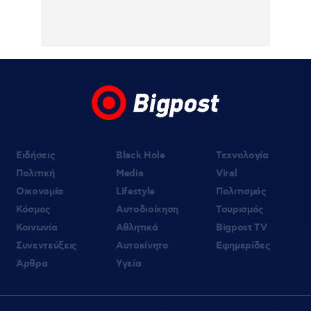
Ειδήσεις
Black Hole
Τεχνολογία
Πολιτική
Media
Viral
Οικονομία
Lifestyle
Πολιτισμός
Κόσμος
Αυτοδιοίκηση
Τουρισμός
Κοινωνία
Αθλητικά
Bigpost TV
Συνεντεύξεις
Αυτοκίνητο
Εφημερίδες
Άρθρα
Υγεία