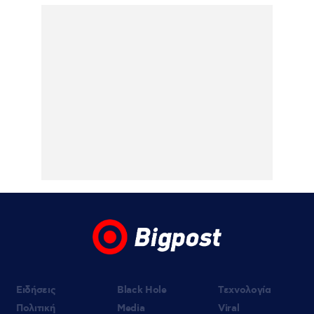
Παναθηναϊκός – ΤΣΣΚΑ 1948 1-1: Πλήρωσε
τα λάθη του και πάει για την πρόκριση στη
Σόφια
05.08.2026 | 22:47
Κυρ. Μητσοτάκης: «Ψήφος εμπιστοσύνης»
η είσοδος της Meridiam στο καλώδιο
Ελλάδας – Κύπρου
05.08.2026 | 21:51
Εύη Βατίδου: Τράβηξε τα βλέμματα με
κόκκινο μπικίνι σε παραλία της Μυκόνου
(βίντεο)
Ειδήσεις
Black Hole
Τεχνολογία
Πολιτική
Media
Viral