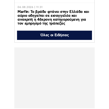
06.08.2026 | 11:31
Marfin: Το βράδυ φτάνει στην Ελλάδα και
αύριο οδηγείται σε εισαγγελέα και
ανακριτή η 46χρονη κατηγορούμενη για
τον εμπρησμό της τράπεζας
06.08.2026 | 11:23
Όλες οι Ειδήσεις
Γαρυφαλλιά Καληφώνη: Διακοπές με
φίλους σε Πάρο και Κουφονήσια, χωρίς
τον Χρήστο Μάστορα – Φωτογραφίες
06.08.2026 | 10:43
ΠΑΟΚ – Άντερλεχτ : Απόψε 6 Αυγούστου
2026 στις 20:45 στο ΟΡΕΝ
06.08.2026 | 10:38
Κολυδάς: Τι είναι το
«πολωμένο μελτέμι» που
συνετέλεσε στην
εφιαλτική εξάπλωση της
φωτιάς σε Αττική και
Βοιωτία
06.08.2026 | 00:13