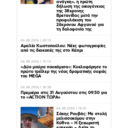
ανάγκη», η πρώτη
δήλωση της οικογένειας
της 38χρονης
Βρετανίδας μετά την
προφυλάκιση του
26χρονου Αφγανού για
τη δολοφονία της
06.08.2026 | 20:19
Αμαλία Κωστοπούλου: Νέες φωτογραφίες
από τις διακοπές της στο Κάπρι
06.08.2026 | 19:10
«Δύο μαύρα πουκάμισα»: Κυκλοφόρησε το
πρώτο τρέϊλερ της νέας δραματικής σειράς
του MEGA
06.08.2026 | 18:38
Πρεμιέρα στις 31 Αυγούστου στις 09:50 για
το «ACTION ΤΩΡΑ»
06.08.2026 | 18:01
Σάκης Ρουβάς: Με στολή
μελισσοκόμου στην
Κύθνο – Η ξεχωριστή
εμπειρία – Δείτε το