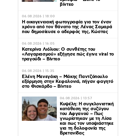
βίντεο
06.08.2026 | 18:00
Η οικογενειακή φωτογραφία για τον έναν
χρόνο από τον θάνατο της Λένας Σαμαρά
που δημοσίευσε ο αδερφός της, Κώστας
06.08.2026 | 16:05
Κατερίνα Λιόλιου: Ο συνθέτης του
«Λογαριασμού» εξήγησε πώς έγινε viral το
τραγούδι – Βίντεο
06.08.2026 | 15:35
Ελένη Μενεγάκη – Μάκης Παντζόπουλο
εξόρμηση στην Κεφαλονιά, πήγαν φαγητό
στο Φισκάρδο – Βίντεο
06.08.2026 | 13:57
Κυψέλη: Η συγκλονιστική
κατάθεση της συζύγου
του Αφγανού – Πως
γνωρίστηκαν με τη Λίσα
και πως τον υποψιάστηκε
για τη δολοφονία της
Βρετανίδας