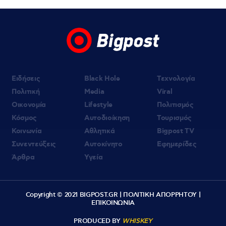
Ειδήσεις
Black Hole
Τεχνολογία
Πολιτική
Media
Viral
Οικονομία
Lifestyle
Πολιτισμός
Κόσμος
Αυτοδιοίκηση
Τουρισμός
Κοινωνία
Αθλητικά
Bigpost TV
Συνεντεύξεις
Αυτοκίνητο
Εφημερίδες
Άρθρα
Υγεία
Copyright © 2021 BIGPOST.GR |
ΠΟΛΙΤΙΚΗ ΑΠΟΡΡΗΤΟΥ
|
ΕΠΙΚΟΙΝΩΝΙΑ
PRODUCED BY
WHISKEY