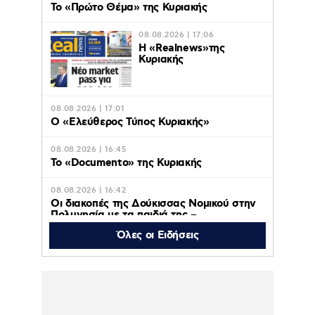
Το «Πρώτο Θέμα» της Κυριακής
08.08.2026 | 17:06
Η «Realnews»της
Κυριακής
08.08.2026 | 17:01
Ο «Eλεύθερος Τύπος Κυριακής»
08.08.2026 | 16:45
Το «Documento» της Κυριακής
08.08.2026 | 16:42
Οι διακοπές της Δούκισσας Νομικού στην
Πολυνησία με τα παιδιά της –
Φωτογραφίες
Όλες οι Ειδήσεις
08.08.2026 | 16:35
Λυκαβηττός: Σε 57χρονη
γυναίκα από την Κυψέλη
ανήκει το πτώμα που
βρέθηκε σε σπηλιά –
Από πτώση ο θάνατος