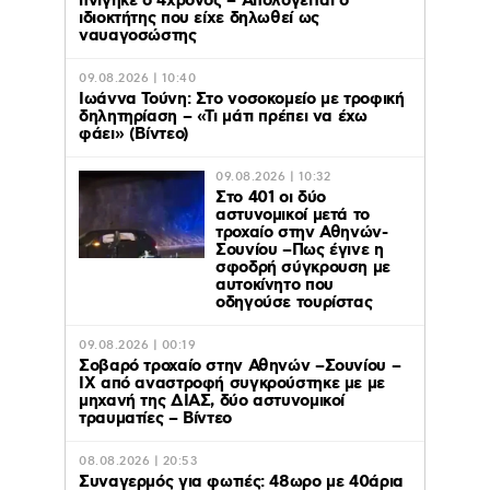
πνίγηκε ο 4χρονος – Απολογείται ο
ιδιοκτήτης που είχε δηλωθεί ως
ναυαγοσώστης
09.08.2026 | 10:40
Ιωάννα Τούνη: Στο νοσοκομείο με τροφική
δηλητηρίαση – «Τι μάτι πρέπει να έχω
φάει» (Βίντεο)
09.08.2026 | 10:32
Στο 401 οι δύο
αστυνομικοί μετά το
τροχαίο στην Αθηνών-
Σουνίου –Πως έγινε η
σφοδρή σύγκρουση με
αυτοκίνητο που
οδηγούσε τουρίστας
09.08.2026 | 00:19
Σοβαρό τροχαίο στην Αθηνών –Σουνίου –
ΙΧ από αναστροφή συγκρούστηκε με με
μηχανή της ΔΙΑΣ, δύο αστυνομικοί
τραυματίες – Βίντεο
08.08.2026 | 20:53
Συναγερμός για φωτιές: 48ωρο με 40άρια