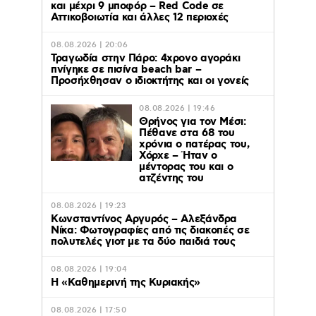
και μέχρι 9 μποφόρ – Red Code σε
Αττικοβοιωτία και άλλες 12 περιοχές
08.08.2026 | 20:06
Τραγωδία στην Πάρο: 4χρονο αγοράκι
πνίγηκε σε πισίνα beach bar –
Προσήχθησαν ο ιδιοκτήτης και οι γονείς
08.08.2026 | 19:46
Θρήνος για τον Μέσι:
Πέθανε στα 68 του
χρόνια ο πατέρας του,
Χόρχε – Ήταν ο
μέντορας του και ο
ατζέντης του
08.08.2026 | 19:23
Κωνσταντίνος Αργυρός – Αλεξάνδρα
Νίκα: Φωτογραφίες από τις διακοπές σε
πολυτελές γιοτ με τα δύο παιδιά τους
08.08.2026 | 19:04
H «Καθημερινή της Κυριακής»
08.08.2026 | 17:50