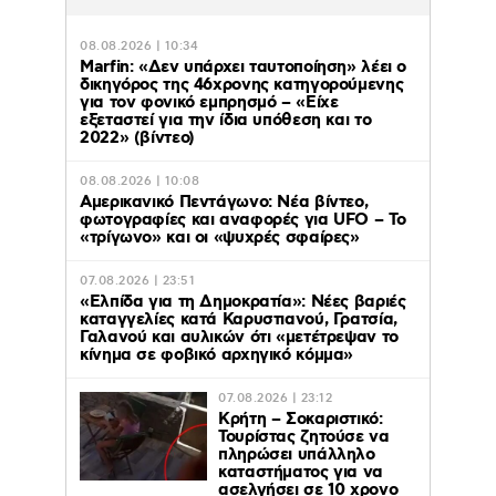
08.08.2026 | 10:34
Marfin: «Δεν υπάρχει ταυτοποίηση» λέει ο
δικηγόρος της 46χρονης κατηγορούμενης
για τον φονικό εμπρησμό – «Είχε
εξεταστεί για την ίδια υπόθεση και το
2022» (βίντεο)
08.08.2026 | 10:08
Αμερικανικό Πεντάγωνο: Νέα βίντεο,
φωτογραφίες και αναφορές για UFO – Το
«τρίγωνο» και οι «ψυχρές σφαίρες»
07.08.2026 | 23:51
«Ελπίδα για τη Δημοκρατία»: Νέες βαριές
καταγγελίες κατά Καρυστιανού, Γρατσία,
Γαλανού και αυλικών ότι «μετέτρεψαν το
κίνημα σε φοβικό αρχηγικό κόμμα»
07.08.2026 | 23:12
Κρήτη – Σοκαριστικό:
Τουρίστας ζητούσε να
πληρώσει υπάλληλο
καταστήματος για να
ασελγήσει σε 10 χρονο