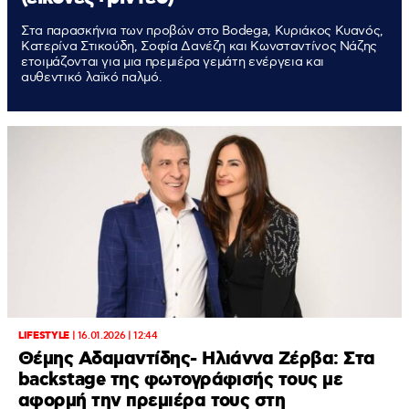
Στα παρασκήνια των προβών στο Bodega, Κυριάκος Κυανός,
Κατερίνα Στικούδη, Σοφία Δανέζη και Κωνσταντίνος Νάζης
ετοιμάζονται για μια πρεμιέρα γεμάτη ενέργεια και
αυθεντικό λαϊκό παλμό.
LIFESTYLE
|
16.01.2026 | 12:44
Θέμης Αδαμαντίδης- Ηλιάννα Ζέρβα: Στα
backstage της φωτογράφισής τους με
αφορμή την πρεμιέρα τους στη