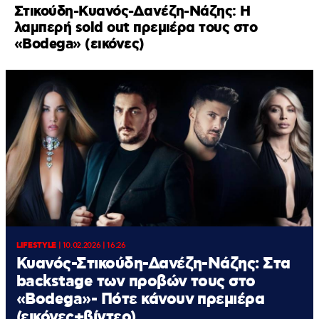
Στικούδη-Κυανός-Δανέζη-Νάζης: Η
λαμπερή sold out πρεμιέρα τους στο
«Bodega» (εικόνες)
LIFESTYLE
|
10.02.2026 | 16:26
Κυανός-Στικούδη-Δανέζη-Νάζης: Στα
backstage των προβών τους στο
«Bodega»- Πότε κάνουν πρεμιέρα
(εικόνες+βίντεο)