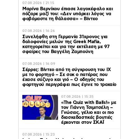
07.08.2026 | 21:15
Μαρίνα Βερνίκου έπιασε λαγοκέφαλο και
πόζαρε μαζί του: «Δεν υπάρχει λόγος να
φοβόμαστε τη θάλασσα» – Βίντεο
07.08.2026 | 16:26
Συνελήφθη στη Γερμανία 31χρονος για
δολοφονίες μελών της Greek Mafia,
κατηγορείται και για την εκτέλεση με 97
σφαίρες του Βαγγέλη Ζαμπούνη
07.08.2026 | 16:09
Σέρρες: Βίντεο από τη σύγκρουση του ΙΧ
με το φορτηγό – Σε σοκ ο πατέρας που
έχασε σύζυγο και γιό – Ο οδηγός του
φορτηγού περιγράφει πως έγινε το τροχαίο
07.08.2026 | 15:35
«The Quiz with Balls!» με
τον Γιάννη Τσιμιτσέλη –
Γνώσεις, γέλιο και οι πιο
διασκεδαστικές βουτιές
έρχονται στον ΣΚΑΪ
07.08.2026 | 15:23