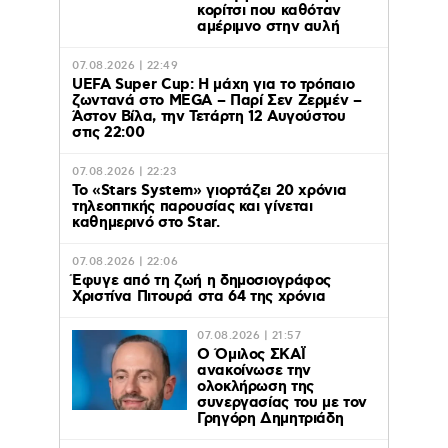
κορίτσι που καθόταν
αμέριμνο στην αυλή
07.08.2026 | 22:49
UEFA Super Cup: Η μάχη για το τρόπαιο
ζωντανά στο MEGA – Παρί Σεν Ζερμέν –
Άστον Βίλα, την Τετάρτη 12 Αυγούστου
στις 22:00
07.08.2026 | 22:23
Το «Stars System» γιορτάζει 20 χρόνια
τηλεοπτικής παρουσίας και γίνεται
καθημερινό στο Star.
07.08.2026 | 22:06
Έφυγε από τη ζωή η δημοσιογράφος
Χριστίνα Πιτουρά στα 64 της χρόνια
07.08.2026 | 21:57
Ο Όμιλος ΣΚΑΪ
ανακοίνωσε την
ολοκλήρωση της
συνεργασίας του με τον
Γρηγόρη Δημητριάδη