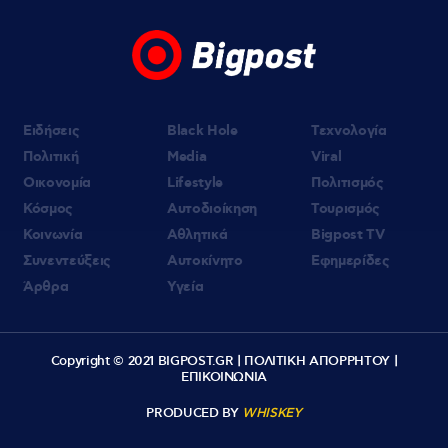
Ειδήσεις
Black Hole
Τεχνολογία
Πολιτική
Media
Viral
Οικονομία
Lifestyle
Πολιτισμός
Κόσμος
Αυτοδιοίκηση
Τουρισμός
Κοινωνία
Αθλητικά
Bigpost TV
Συνεντεύξεις
Αυτοκίνητο
Εφημερίδες
Άρθρα
Υγεία
Copyright © 2021 BIGPOST.GR |
ΠΟΛΙΤΙΚΗ ΑΠΟΡΡΗΤΟΥ
|
ΕΠΙΚΟΙΝΩΝΙΑ
PRODUCED BY
WHISKEY