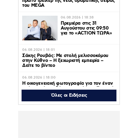
πρώτο τρέϊλερ της νέας δραματικής σειράς
του MEGA
06.08.2026 | 18:38
Πρεμιέρα στις 31
Αυγούστου στις 09:50
για το «ACTION ΤΩΡΑ»
06.08.2026 | 18:01
Σάκης Ρουβάς: Με στολή μελισσοκόμου
στην Κύθνο – Η ξεχωριστή εμπειρία –
Δείτε το βίντεο
06.08.2026 | 18:00
Η οικογενειακή φωτογραφία για τον έναν
χρόνο από τον θάνατο της Λένας Σαμαρά
που δημοσίευσε ο αδερφός της, Κώστας
Όλες οι Ειδήσεις
06.08.2026 | 16:05
Κατερίνα Λιόλιου: Ο συνθέτης του
«Λογαριασμού» εξήγησε πώς έγινε viral το
τραγούδι – Βίντεο
06.08.2026 | 15:35