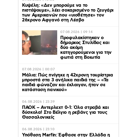
Κυψέλη: «Δεν μπορούμε να το
πιστέψουμε», λέει σοκαρισμένο το ζευγάρι
των Αμερικανών που «υιοθέτησε» τον
26χρονο Αφγανό στη Λέσβο
07.08.2026 | 09:14
Προφυλακίστηκαν ο
δήμαρχος Στυλίδας και
δύο ακόμη
κατηγορούμενοι για την
φωτιά στη Βοιωτία
07.08.2026 | 00:07
Μάλια: Πώς πνίγηκε η 42χρονη τουρίστρια
μπροστά στα 3 ανήλικα παιδιά της – «Τα
παιδιά φώναζαν και έκλαιγαν, ήταν σε
κατάσταση πανικού»
06.08.2026 | 23:39
ΠΑΟΚ – Αντερλεχτ 0-1: Όλα στραβά και
δύσκολα! Στο Βέλγιο η ρεβάνς για τους
Θεσσαλονικείς
06.08.2026 | 23:10
Υπόθεση Marfin: Έφθασε στην Ελλάδα η