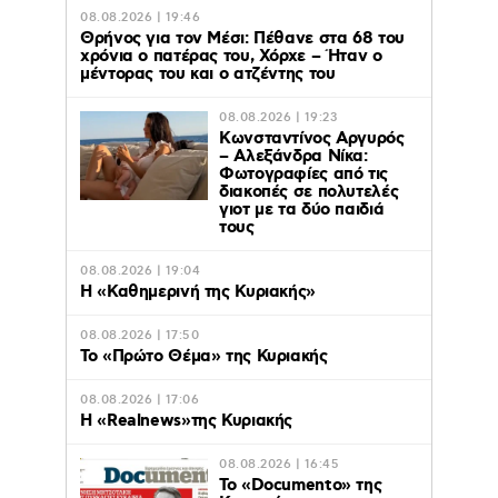
08.08.2026 | 19:46
Θρήνος για τον Μέσι: Πέθανε στα 68 του
χρόνια ο πατέρας του, Χόρχε – Ήταν ο
μέντορας του και ο ατζέντης του
08.08.2026 | 19:23
Κωνσταντίνος Αργυρός
– Αλεξάνδρα Νίκα:
Φωτογραφίες από τις
διακοπές σε πολυτελές
γιοτ με τα δύο παιδιά
τους
08.08.2026 | 19:04
H «Καθημερινή της Κυριακής»
08.08.2026 | 17:50
Το «Πρώτο Θέμα» της Κυριακής
08.08.2026 | 17:06
Η «Realnews»της Κυριακής
08.08.2026 | 16:45
Το «Documento» της