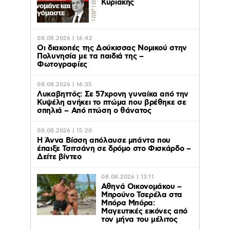
Κυριακής
08.08.2026 | 16:42
Οι διακοπές της Δούκισσας Νομικού στην
Πολυνησία με τα παιδιά της –
Φωτογραφίες
08.08.2026 | 16:35
Λυκαβηττός: Σε 57χρονη γυναίκα από την
Κυψέλη ανήκει το πτώμα που βρέθηκε σε
σπηλιά – Από πτώση ο θάνατος
08.08.2026 | 15:20
Η Άννα Βίσση απόλαυσε μπάντα που
έπαιξε Τσιτσάνη σε δρόμο στο Φισκάρδο –
Δείτε βίντεο
08.08.2026 | 13:11
Αθηνά Οικονομάκου –
Μπρούνο Τσερέλα στα
Μπόρα Μπόρα:
Mαγευτικές εικόνες από
τον μήνα του μέλιτος