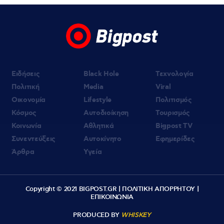
Ειδήσεις
Black Hole
Τεχνολογία
Πολιτική
Media
Viral
Οικονομία
Lifestyle
Πολιτισμός
Κόσμος
Αυτοδιοίκηση
Τουρισμός
Κοινωνία
Αθλητικά
Bigpost TV
Συνεντεύξεις
Αυτοκίνητο
Εφημερίδες
Άρθρα
Υγεία
Copyright © 2021 BIGPOST.GR |
ΠΟΛΙΤΙΚΗ ΑΠΟΡΡΗΤΟΥ
|
ΕΠΙΚΟΙΝΩΝΙΑ
PRODUCED BY
WHISKEY