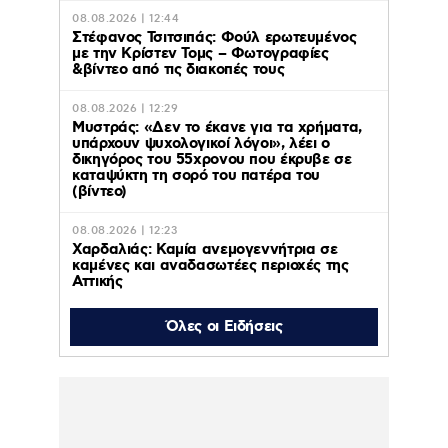
08.08.2026 | 12:44
Στέφανος Τσιτσιπάς: Φούλ ερωτευμένος
με την Κρίστεν Τομς – Φωτογραφίες
&βίντεο από τις διακοπές τους
08.08.2026 | 12:29
Μυστράς: «Δεν το έκανε για τα χρήματα,
υπάρχουν ψυχολογικοί λόγοι», λέει ο
δικηγόρος του 55χρονου που έκρυβε σε
καταψύκτη τη σορό του πατέρα του
(βίντεο)
08.08.2026 | 12:23
Χαρδαλιάς: Καμία ανεμογεννήτρια σε
καμένες και αναδασωτέες περιοχές της
Αττικής
08.08.2026 | 11:08
Όλες οι Ειδήσεις
Ο Κωνσταντίνος
Αργυρός
φωτογραφήθηκε μέσα
σε σκάφος:
“Μεσοπέλαγα αρμενίζω”
08.08.2026 | 10:34