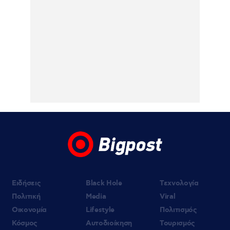
«The Quiz with Balls!» με τον Γιάννη
Τσιμιτσέλη – Γνώσεις, γέλιο και οι πιο
διασκεδαστικές βουτιές έρχονται στον
ΣΚΑΪ
07.08.2026 | 15:23
Ιωάννα Τούνη: Η throwback φωτογραφία
από την Ίμπιζα με τον Δημήτρη
Σπυριδωνίδη
07.08.2026 | 15:18
Η Σιμώνη Χριστοδούλου ανέβασε
φωτογραφίες & βίντεο από το ταξίδι της
με τον Αντρέα Γεωργίου στην Ίμπιζα
Ειδήσεις
Black Hole
Τεχνολογία
Πολιτική
Media
Viral
Οικονομία
Lifestyle
Πολιτισμός
Κόσμος
Αυτοδιοίκηση
Τουρισμός