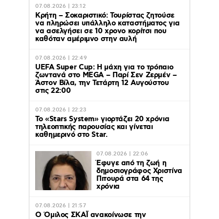
07.08.2026 | 23:12
Κρήτη – Σοκαριστικό: Τουρίστας ζητούσε
να πληρώσει υπάλληλο καταστήματος για
να ασελγήσει σε 10 χρονο κορίτσι που
καθόταν αμέριμνο στην αυλή
07.08.2026 | 22:49
UEFA Super Cup: Η μάχη για το τρόπαιο
ζωντανά στο MEGA – Παρί Σεν Ζερμέν –
Άστον Βίλα, την Τετάρτη 12 Αυγούστου
στις 22:00
07.08.2026 | 22:23
Το «Stars System» γιορτάζει 20 χρόνια
τηλεοπτικής παρουσίας και γίνεται
καθημερινό στο Star.
07.08.2026 | 22:06
Έφυγε από τη ζωή η
δημοσιογράφος Χριστίνα
Πιτουρά στα 64 της
χρόνια
07.08.2026 | 21:57
Ο Όμιλος ΣΚΑΪ ανακοίνωσε την