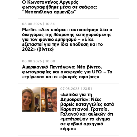
Ο Κωνσταντίνος Αργυρός
φωτογραφήθηκε μέσα σε σκάφος:
“Μεσοπέλαγα αρμενίζω”
08.08.2026 | 10:34
Marfin: «Δεν υπάρχει ταυτοποίηση» λέει ο
δικηγόρος της 46χρονης κατηγορούμενης
για τον φονικό εμπρησμό – «Είχε
εξεταστεί για την ίδια υπόθεση και το
2022» (βίντεο)
08.08.2026 | 10:08
Αμερικανικό Πεντάγωνο: Νέα βίντεο,
φωτογραφίες και αναφορές για UFO – Το
«τρίγωνο» και οι «ψυχρές σφαίρες»
07.08.2026 | 23:51
«Ελπίδα για τη
Δημοκρατία»: Νέες
βαριές καταγγελίες κατά
Καρυστιανού, Γρατσία,
Γαλανού και αυλικών ότι
«μετέτρεψαν το κίνημα
σε φοβικό αρχηγικό
κόμμα»