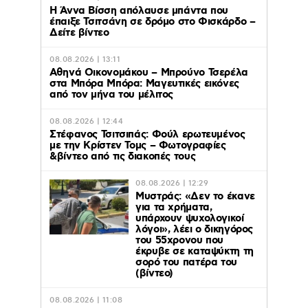
Η Άννα Βίσση απόλαυσε μπάντα που
έπαιξε Τσιτσάνη σε δρόμο στο Φισκάρδο –
Δείτε βίντεο
08.08.2026 | 13:11
Αθηνά Οικονομάκου – Μπρούνο Τσερέλα
στα Μπόρα Μπόρα: Mαγευτικές εικόνες
από τον μήνα του μέλιτος
08.08.2026 | 12:44
Στέφανος Τσιτσιπάς: Φούλ ερωτευμένος
με την Κρίστεν Τομς – Φωτογραφίες
&βίντεο από τις διακοπές τους
08.08.2026 | 12:29
Μυστράς: «Δεν το έκανε
για τα χρήματα,
υπάρχουν ψυχολογικοί
λόγοι», λέει ο δικηγόρος
του 55χρονου που
έκρυβε σε καταψύκτη τη
σορό του πατέρα του
(βίντεο)
08.08.2026 | 11:08