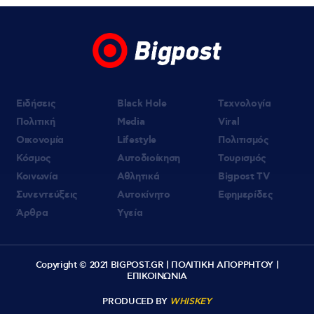
Ειδήσεις
Black Hole
Τεχνολογία
Πολιτική
Media
Viral
Οικονομία
Lifestyle
Πολιτισμός
Κόσμος
Αυτοδιοίκηση
Τουρισμός
Κοινωνία
Αθλητικά
Bigpost TV
Συνεντεύξεις
Αυτοκίνητο
Εφημερίδες
Άρθρα
Υγεία
Copyright © 2021 BIGPOST.GR |
ΠΟΛΙΤΙΚΗ ΑΠΟΡΡΗΤΟΥ
|
ΕΠΙΚΟΙΝΩΝΙΑ
PRODUCED BY
WHISKEY