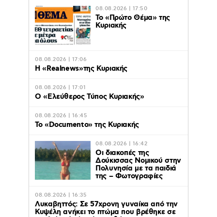
08.08.2026 | 17:50
Το «Πρώτο Θέμα» της
Κυριακής
08.08.2026 | 17:06
Η «Realnews»της Κυριακής
08.08.2026 | 17:01
Ο «Eλεύθερος Τύπος Κυριακής»
08.08.2026 | 16:45
Το «Documento» της Κυριακής
08.08.2026 | 16:42
Οι διακοπές της
Δούκισσας Νομικού στην
Πολυνησία με τα παιδιά
της – Φωτογραφίες
08.08.2026 | 16:35
Λυκαβηττός: Σε 57χρονη γυναίκα από την
Κυψέλη ανήκει το πτώμα που βρέθηκε σε