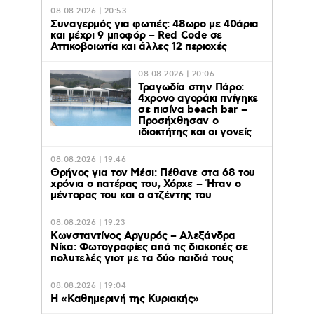
08.08.2026 | 20:53
Συναγερμός για φωτιές: 48ωρο με 40άρια
και μέχρι 9 μποφόρ – Red Code σε
Αττικοβοιωτία και άλλες 12 περιοχές
08.08.2026 | 20:06
Τραγωδία στην Πάρο:
4χρονο αγοράκι πνίγηκε
σε πισίνα beach bar –
Προσήχθησαν ο
ιδιοκτήτης και οι γονείς
08.08.2026 | 19:46
Θρήνος για τον Μέσι: Πέθανε στα 68 του
χρόνια ο πατέρας του, Χόρχε – Ήταν ο
μέντορας του και ο ατζέντης του
08.08.2026 | 19:23
Κωνσταντίνος Αργυρός – Αλεξάνδρα
Νίκα: Φωτογραφίες από τις διακοπές σε
πολυτελές γιοτ με τα δύο παιδιά τους
08.08.2026 | 19:04
H «Καθημερινή της Κυριακής»