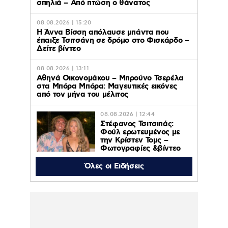
σπηλιά – Από πτώση ο θάνατος
08.08.2026 | 15:20
Η Άννα Βίσση απόλαυσε μπάντα που
έπαιξε Τσιτσάνη σε δρόμο στο Φισκάρδο –
Δείτε βίντεο
08.08.2026 | 13:11
Αθηνά Οικονομάκου – Μπρούνο Τσερέλα
στα Μπόρα Μπόρα: Mαγευτικές εικόνες
από τον μήνα του μέλιτος
08.08.2026 | 12:44
Στέφανος Τσιτσιπάς:
Φούλ ερωτευμένος με
την Κρίστεν Τομς –
Φωτογραφίες &βίντεο
από τις διακοπές τους
Όλες οι Ειδήσεις
08.08.2026 | 12:29
Μυστράς: «Δεν το έκανε για τα χρήματα,
υπάρχουν ψυχολογικοί λόγοι», λέει ο
δικηγόρος του 55χρονου που έκρυβε σε
καταψύκτη τη σορό του πατέρα του
(βίντεο)