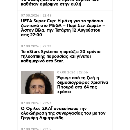
καθόταν αμέριμνο στην αυλή
07.08.2026 | 22:49
UEFA Super Cup: Η μάχη για το τρόπαιο
ζωντανά στο MEGA – Παρί Σεν Ζερμέν –
Άστον Βίλα, την Τετάρτη 12 Αυγούστου
στις 22:00
07.08.2026 | 22:23
Το «Stars System» γιορτάζει 20 χρόνια
τηλεοπτικής παρουσίας και γίνεται
καθημερινό στο Star.
07.08.2026 | 22:06
Έφυγε από τη ζωή η
δημοσιογράφος Χριστίνα
Πιτουρά στα 64 της
χρόνια
07.08.2026 | 21:57
Ο Όμιλος ΣΚΑΪ ανακοίνωσε την
ολοκλήρωση της συνεργασίας του με τον
Γρηγόρη Δημητριάδη
07.08.2026 | 21:15