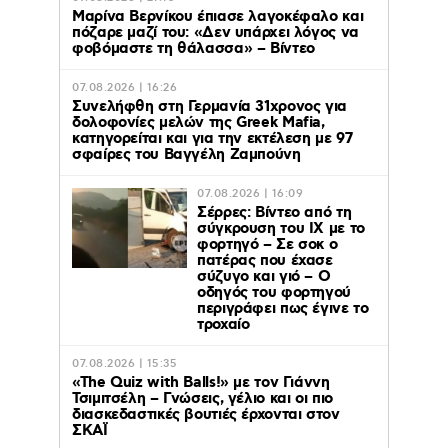
Μαρίνα Βερνίκου έπιασε λαγοκέφαλο και
πόζαρε μαζί του: «Δεν υπάρχει λόγος να
φοβόμαστε τη θάλασσα» – Βίντεο
07.08.2026 | 16:26
Συνελήφθη στη Γερμανία 31χρονος για
δολοφονίες μελών της Greek Mafia,
κατηγορείται και για την εκτέλεση με 97
σφαίρες του Βαγγέλη Ζαμπούνη
07.08.2026 | 16:09
Σέρρες: Βίντεο από τη
σύγκρουση του ΙΧ με το
φορτηγό – Σε σοκ ο
πατέρας που έχασε
σύζυγο και γιό – Ο
οδηγός του φορτηγού
περιγράφει πως έγινε το
τροχαίο
07.08.2026 | 15:35
«The Quiz with Balls!» με τον Γιάννη
Τσιμιτσέλη – Γνώσεις, γέλιο και οι πιο
διασκεδαστικές βουτιές έρχονται στον
ΣΚΑΪ