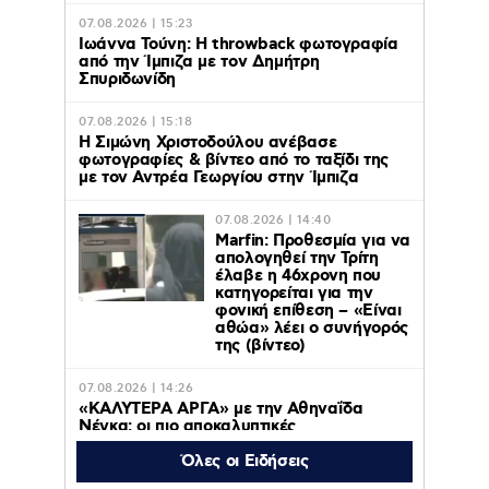
07.08.2026 | 15:23
Ιωάννα Τούνη: Η throwback φωτογραφία
από την Ίμπιζα με τον Δημήτρη
Σπυριδωνίδη
07.08.2026 | 15:18
Η Σιμώνη Χριστοδούλου ανέβασε
φωτογραφίες & βίντεο από το ταξίδι της
με τον Αντρέα Γεωργίου στην Ίμπιζα
07.08.2026 | 14:40
Marfin: Προθεσμία για να
απολογηθεί την Τρίτη
έλαβε η 46χρονη που
κατηγορείται για την
φονική επίθεση – «Είναι
αθώα» λέει ο συνήγορός
της (βίντεο)
07.08.2026 | 14:26
«ΚΑΛΥΤΕΡΑ ΑΡΓΑ» με την Αθηναΐδα
Νέγκα: οι πιο αποκαλυπτικές
μεταμεσονύχτιες συνεντεύξεις
επιστρέφουν στο ACTION 24
Όλες οι Ειδήσεις