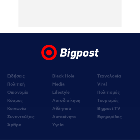
07.08.2026 | 10:05
Κυψέλη: «Δεν μπορούμε να το
πιστέψουμε», λέει σοκαρισμένο το ζευγάρι
των Αμερικανών που «υιοθέτησε» τον
26χρονο Αφγανό στη Λέσβο
07.08.2026 | 09:21
«Στον Εξώστη» με τους Αντώνη Αντζολέτο
και Γιάννη Καντέλη – Έρχεται στον ΣΚΑΪ
100,3
Ειδήσεις
Black Hole
Τεχνολογία
Πολιτική
Media
Viral
Οικονομία
Lifestyle
Πολιτισμός
Κόσμος
Αυτοδιοίκηση
Τουρισμός
Κοινωνία
Αθλητικά
Bigpost TV
Συνεντεύξεις
Αυτοκίνητο
Εφημερίδες
Άρθρα
Υγεία