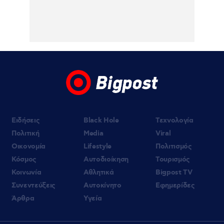
Το Release Athens Festival 2026 άφησε τις
καλύτερες μουσικές αναμνήσεις – Η
Allwyn κράτησε τον παλμό και εκτός
σκηνής για τέταρτη συνεχόμενη χρονιά
Ειδήσεις
Black Hole
Τεχνολογία
Πολιτική
Media
Viral
Οικονομία
Lifestyle
Πολιτισμός
Κόσμος
Αυτοδιοίκηση
Τουρισμός
Κοινωνία
Αθλητικά
Bigpost TV
Συνεντεύξεις
Αυτοκίνητο
Εφημερίδες
Άρθρα
Υγεία