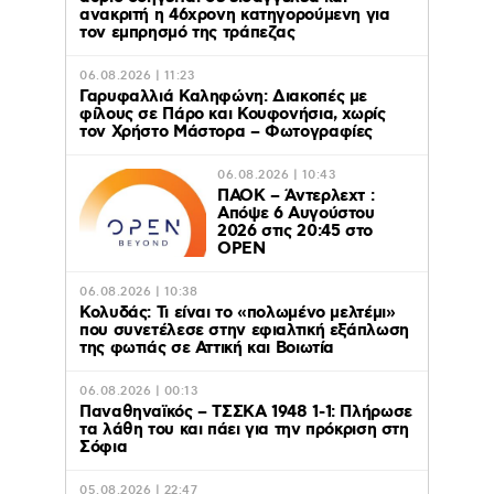
ανακριτή η 46χρονη κατηγορούμενη για
τον εμπρησμό της τράπεζας
06.08.2026 | 11:23
Γαρυφαλλιά Καληφώνη: Διακοπές με
φίλους σε Πάρο και Κουφονήσια, χωρίς
τον Χρήστο Μάστορα – Φωτογραφίες
06.08.2026 | 10:43
ΠΑΟΚ – Άντερλεχτ :
Απόψε 6 Αυγούστου
2026 στις 20:45 στο
ΟΡΕΝ
06.08.2026 | 10:38
Κολυδάς: Τι είναι το «πολωμένο μελτέμι»
που συνετέλεσε στην εφιαλτική εξάπλωση
της φωτιάς σε Αττική και Βοιωτία
06.08.2026 | 00:13
Παναθηναϊκός – ΤΣΣΚΑ 1948 1-1: Πλήρωσε
τα λάθη του και πάει για την πρόκριση στη
Σόφια
05.08.2026 | 22:47