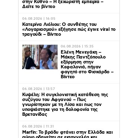
στην Κύθνο – Η ξεχωριστή εμπειρία –
Δείτε το βίντεο
06.08.2026 | 16:05
Κατερίνα Λιόλιου: Ο συνθέτης του
«Λογαριασμού» εξήγησε πώς έγινε viral το
τραγούδι – Βίντεο
06.08.2026 | 15:35
Ελένη Μενεγάκη –
Μάκης Παντζόπουλο
εξόρμηση στην
Κεφαλονιά, πήγαν
φαγητό στο Φισκάρδο –
Βίντεο
06.08.2026 | 13:57
Κυψέλη: Η συγκλονιστική κατάθεση της
συζύγου του Αφγανού – Πως
γνωρίστηκαν με τη Λίσα και πως τον
υποψιάστηκε για τη δολοφονία της
Βρετανίδας
06.08.2026 | 11:31
Marfin: Το βράδυ φτάνει στην Ελλάδα και
αύριο οδηγείται σε εισαγγελέα και