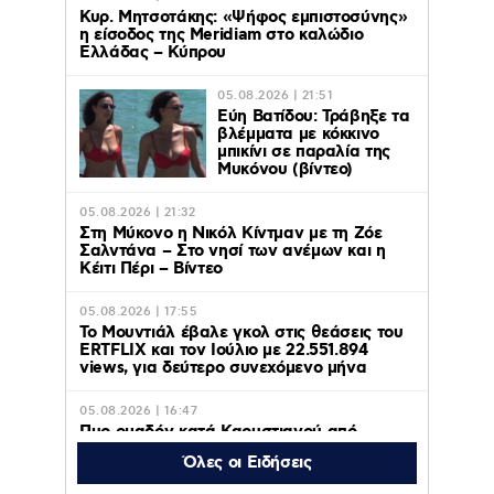
Κυρ. Μητσοτάκης: «Ψήφος εμπιστοσύνης»
η είσοδος της Meridiam στο καλώδιο
Ελλάδας – Κύπρου
05.08.2026 | 21:51
Εύη Βατίδου: Τράβηξε τα
βλέμματα με κόκκινο
μπικίνι σε παραλία της
Μυκόνου (βίντεο)
05.08.2026 | 21:32
Στη Μύκονο η Νικόλ Κίντμαν με τη Ζόε
Σαλντάνα – Στο νησί των ανέμων και η
Κέιτι Πέρι – Βίντεο
05.08.2026 | 17:55
Το Μουντιάλ έβαλε γκολ στις θεάσεις του
ERTFLIX και τον Ιούλιο με 22.551.894
views, για δεύτερο συνεχόμενο μήνα
05.08.2026 | 16:47
Πυρ ομαδόν κατά Καρυστιανού από
Αυγερινό, Μουτσάτσου και άλλα 20
Όλες οι Ειδήσεις
στελέχη: Καταγγέλουν “αυλές”,
μηχανισμούς και παρασκηνιακούς