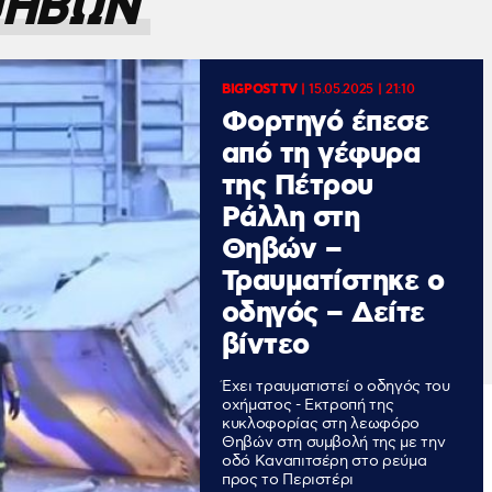
ΘΗΒΩΝ
BIGPOST TV
|
15.05.2025 | 21:10
Φορτηγό έπεσε
από τη γέφυρα
της Πέτρου
Ράλλη στη
Θηβών –
Τραυματίστηκε ο
οδηγός – Δείτε
βίντεο
Έχει τραυματιστεί ο οδηγός του
οχήματος - Εκτροπή της
κυκλοφορίας στη λεωφόρο
Θηβών στη συμβολή της με την
οδό Καναπιτσέρη στο ρεύμα
προς το Περιστέρι