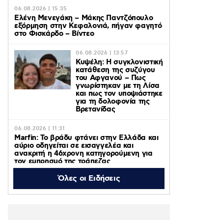
06.08.2026 | 15:35
Ελένη Μενεγάκη – Μάκης Παντζόπουλο
εξόρμηση στην Κεφαλονιά, πήγαν φαγητό
στο Φισκάρδο – Βίντεο
06.08.2026 | 13:57
Κυψέλη: Η συγκλονιστική
κατάθεση της συζύγου
του Αφγανού – Πως
γνωρίστηκαν με τη Λίσα
και πως τον υποψιάστηκε
για τη δολοφονία της
Βρετανίδας
06.08.2026 | 11:31
Marfin: Το βράδυ φτάνει στην Ελλάδα και
αύριο οδηγείται σε εισαγγελέα και
ανακριτή η 46χρονη κατηγορούμενη για
τον εμπρησμό της τράπεζας
Όλες οι Ειδήσεις
06.08.2026 | 11:23
Γαρυφαλλιά Καληφώνη: Διακοπές με
φίλους σε Πάρο και Κουφονήσια, χωρίς
τον Χρήστο Μάστορα – Φωτογραφίες