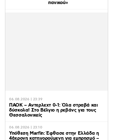
πανικού»
06.08.2026 | 23:39
ΠΑΟΚ – Αντερλεχτ 0-1: Όλα στραβά και
δύσκολα! Στο Βέλγιο η ρεβάνς για τους
Θεσσαλονικείς
06.08.2026 | 23:10
Υπόθεση Marfin: Έφθασε στην Ελλάδα η
46χρονη κατηγορούμενη για εμπρησμό –