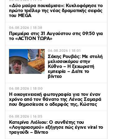
06.08.2026 | 19:10
«Δύο μαύρα πουκάμισα»: Κυκλοφόρησε το
πρώτο τρέϊλερ της νέας δραματικής σειράς
του MEGA
06.08.2026 | 18:38
Πρεμιέρα στις 31 Αυγούστου στις 09:50 για
το «ACTION ΤΩΡΑ»
06.08.2026 | 18:01
Σάκης Ρουβάς: Με στολή
μελισσοκόμου στην
Κύθνο – Η ξεχωριστή
εμπειρία – Δείτε το
βίντεο
06.08.2026 | 18:00
Η οικογενειακή φωτογραφία για τον έναν
χρόνο από τον θάνατο της Λένας Σαμαρά
που δημοσίευσε ο αδερφός της, Κώστας
06.08.2026 | 16:05
Κατερίνα Λιόλιου: Ο συνθέτης του
«Λογαριασμού» εξήγησε πώς έγινε viral το
τραγούδι – Βίντεο