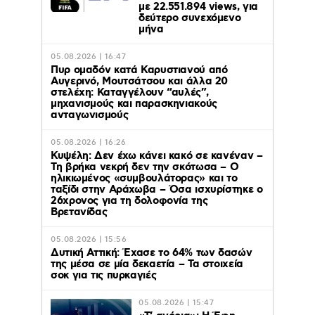
με 22.551.894 views, για
δεύτερο συνεχόμενο
μήνα
05.08.2026 | 16:47
Πυρ ομαδόν κατά Καρυστιανού από
Αυγερινό, Μουτσάτσου και άλλα 20
στελέχη: Καταγγέλουν “αυλές”,
μηχανισμούς και παρασκηνιακούς
ανταγωνισμούς
05.08.2026 | 16:26
Κυψέλη: Δεν έχω κάνει κακό σε κανέναν –
Τη βρήκα νεκρή δεν την σκότωσα – Ο
ηλικιωμένος «συμβουλάτορας» και το
ταξίδι στην Αράχωβα – Όσα ισχυρίστηκε ο
26χρονος για τη δολοφονία της
Βρετανίδας
05.08.2026 | 15:56
Δυτική Αττική: Έχασε το 64% των δασών
της μέσα σε μία δεκαετία – Τα στοιχεία
σοκ για τις πυρκαγιές
05.08.2026 | 15:47