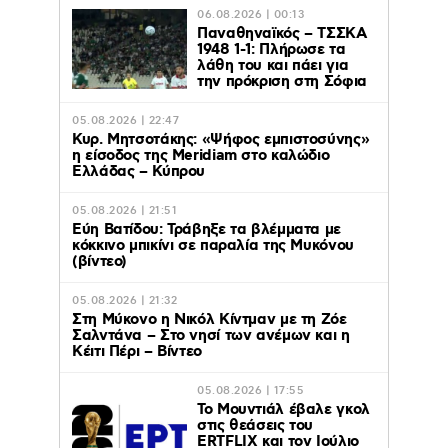
06.08.2026 | 00:13
Παναθηναϊκός – ΤΣΣΚΑ
1948 1-1: Πλήρωσε τα
λάθη του και πάει για
την πρόκριση στη Σόφια
05.08.2026 | 22:47
Κυρ. Μητσοτάκης: «Ψήφος εμπιστοσύνης»
η είσοδος της Meridiam στο καλώδιο
Ελλάδας – Κύπρου
05.08.2026 | 21:51
Εύη Βατίδου: Τράβηξε τα βλέμματα με
κόκκινο μπικίνι σε παραλία της Μυκόνου
(βίντεο)
05.08.2026 | 21:32
Στη Μύκονο η Νικόλ Κίντμαν με τη Ζόε
Σαλντάνα – Στο νησί των ανέμων και η
Κέιτι Πέρι – Βίντεο
05.08.2026 | 17:55
Το Μουντιάλ έβαλε γκολ
στις θεάσεις του
ERTFLIX και τον Ιούλιο