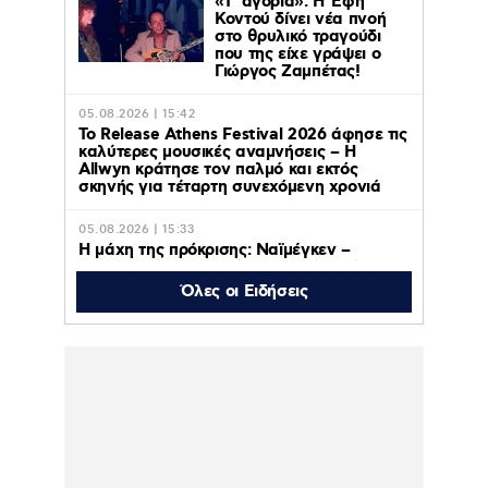
«Τ’ αγόρια»: Η Έφη
Κοντού δίνει νέα πνοή
στο θρυλικό τραγούδι
που της είχε γράψει ο
Γιώργος Ζαμπέτας!
05.08.2026 | 15:42
Το Release Athens Festival 2026 άφησε τις
καλύτερες μουσικές αναμνήσεις – Η
Allwyn κράτησε τον παλμό και εκτός
σκηνής για τέταρτη συνεχόμενη χρονιά
05.08.2026 | 15:33
Η μάχη της πρόκρισης: Ναϊμέγκεν –
Ολυμπιακός ζωντανά στο MEGA, Τρίτη 11
Αυγούστου στις 20:30
Όλες οι Ειδήσεις
05.08.2026 | 15:27
Τα μέτρα για τους πυρόπληκτους της
Δυτικής Αττικής: Αποζημιώσεις εξπρές,
ειδικά μέτρα για τις επιχειρήσεις –
Αναστολή πλειστηριασμών, ασφαλιστικών
και φορολογικών υποχρεώσεων (βίντεο)
05.08.2026 | 15:22
Ντορέττα