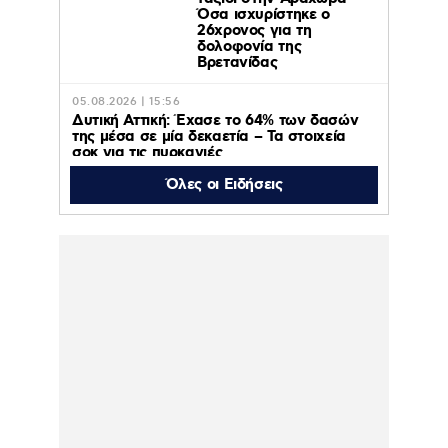
Όσα ισχυρίστηκε ο
26χρονος για τη
δολοφονία της
Βρετανίδας
05.08.2026 | 15:56
Δυτική Αττική: Έχασε το 64% των δασών
της μέσα σε μία δεκαετία – Τα στοιχεία
σοκ για τις πυρκαγιές
Όλες οι Ειδήσεις
05.08.2026 | 15:47
«Τ’ αγόρια»: Η Έφη Κοντού δίνει νέα πνοή
στο θρυλικό τραγούδι που της είχε γράψει
ο Γιώργος Ζαμπέτας!
05.08.2026 | 15:42
Το Release Athens Festival 2026 άφησε τις
καλύτερες μουσικές αναμνήσεις – Η
Allwyn κράτησε τον παλμό και εκτός
σκηνής για τέταρτη συνεχόμενη χρονιά
05.08.2026 | 15:33
Η μάχη της πρόκρισης:
Ναϊμέγκεν – Ολυμπιακός
ζωντανά στο MEGA,