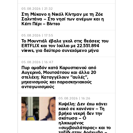
05.08.2026 | 21:32
Στη Μύκονο η Νικόλ Κίντμαν με τη Ζόε
Σαλντάνα – Στο νησί των ανέμων και η
Κέιτι Πέρι – Βίντεο
05.08.2026 | 17:55
Το Μουντιάλ έβαλε γκολ στις θεάσεις του
ERTFLIX και τον Ιούλιο με 22.551.894
views, για δεύτερο συνεχόμενο μήνα
05.08.2026 | 16:47
Πυρ ομαδόν κατά Καρυστιανού από
Αυγερινό, Μουτσάτσου και άλλα 20
στελέχη: Καταγγέλουν “αυλές”,
μηχανισμούς και παρασκηνιακούς
ανταγωνισμούς
05.08.2026 | 16:26
Κυψέλη: Δεν έχω κάνει
κακό σε κανέναν – Τη
βρήκα νεκρή δεν την
σκότωσα – Ο
ηλικιωμένος
«συμβουλάτορας» και το
ταξίδι στην Αράχωβα –