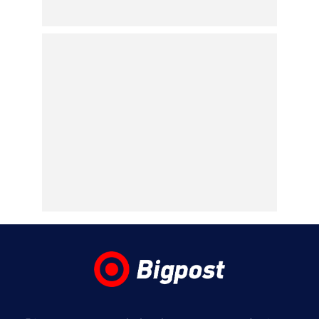
Τρίτη 11 Αυγούστου στις
20:30
05.08.2026 | 15:27
Τα μέτρα για τους πυρόπληκτους της
Δυτικής Αττικής: Αποζημιώσεις εξπρές,
ειδικά μέτρα για τις επιχειρήσεις –
Αναστολή πλειστηριασμών, ασφαλιστικών
και φορολογικών υποχρεώσεων (βίντεο)
05.08.2026 | 15:22
Ντορέττα Παπαδημητρίου: «Εσύ περιμένεις
τη ρίζα στο κομμωτήριο ή πας σπίτι σου να
λουστείς;»
05.08.2026 | 11:45
Μαρία Αντωνά: Νέες φωτογραφίες και
βίντεο από τις διακοπές της με τον Γιώργο
Λιάγκα!