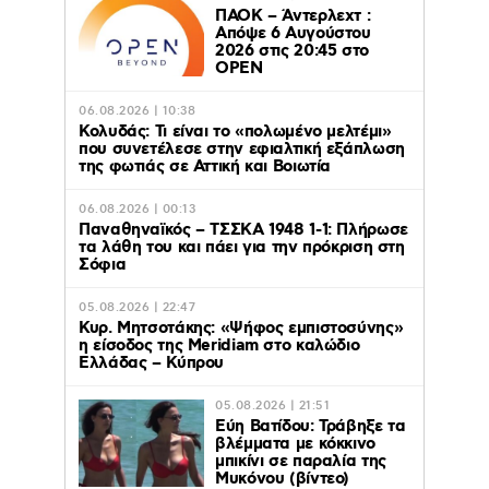
ΠΑΟΚ – Άντερλεχτ :
Απόψε 6 Αυγούστου
2026 στις 20:45 στο
ΟΡΕΝ
06.08.2026 | 10:38
Κολυδάς: Τι είναι το «πολωμένο μελτέμι»
που συνετέλεσε στην εφιαλτική εξάπλωση
της φωτιάς σε Αττική και Βοιωτία
06.08.2026 | 00:13
Παναθηναϊκός – ΤΣΣΚΑ 1948 1-1: Πλήρωσε
τα λάθη του και πάει για την πρόκριση στη
Σόφια
05.08.2026 | 22:47
Κυρ. Μητσοτάκης: «Ψήφος εμπιστοσύνης»
η είσοδος της Meridiam στο καλώδιο
Ελλάδας – Κύπρου
05.08.2026 | 21:51
Εύη Βατίδου: Τράβηξε τα
βλέμματα με κόκκινο
μπικίνι σε παραλία της
Μυκόνου (βίντεο)