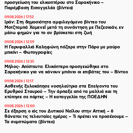
προσγείωση του ελικοπτέρου στο Σαρακήνικο –
Παρέμβαση Εισαγγελέα (βίντεο)
09.08.2026 | 17:52
Ιράν: Στη δημοσιότητα αμφιλεγόμενο βίντεο του
Μοτζταμπά Χαμενεΐ μετά τη συνάντηση με Πεζεσκιάν, εν
μέσω φημών για το αν βρίσκεται στη ζωή
09.08.2026 | 12:59
Η Γαρυφαλλιά Καληφώνη πόζαρε στην Πάρο με μαύρο
μπικίνι – Φωτογραφίες
09.08.2026 | 12:35
Μήλος- Απίστευτο: Ελικόπτερο προσγειώθηκε στο
Σαρακήνικο για να κάνουν μπάνιο οι επιβάτες του – Βίντεο
09.08.2026 | 12:17
Ασθενής ξυλοκόπησε νοσηλεύτρια στα Επείγοντα του
Ερυθρού Σταυρού – Tην άρπαξε από τα μαλλιά και τη
χτύπησε σε πόρτες – Η καταγγελία της ΠΟΕΔΗΝ
09.08.2026 | 12:00
Σε έξαρση ο ιός του Δυτικού Νείλου στην Αττική – 6
θάνατοι τις τελευταίες ημέρες – Τι πρέπει να προσέχουμε –
Τα συμπτώματα (βίντεο)