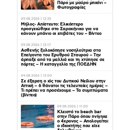
Πάρο με μαύρο μπικίνι –
Φωτογραφίες
09.08.2026 | 12:35
Μήλος- Απίστευτο: Ελικόπτερο
προσγειώθηκε στο Σαρακήνικο για να
κάνουν μπάνιο οι επιβάτες του – Βίντεο
09.08.2026 | 12:17
Ασθενής ξυλοκόπησε νοσηλεύτρια στα
Επείγοντα του Ερυθρού Σταυρού – Tην
άρπαξε από τα μαλλιά και τη χτύπησε σε
πόρτες – Η καταγγελία της ΠΟΕΔΗΝ
09.08.2026 | 12:00
Σε έξαρση ο ιός του Δυτικού Νείλου στην
Αττική – 6 θάνατοι τις τελευταίες ημέρες –
Τι πρέπει να προσέχουμε – Τα συμπτώματα
(βίντεο)
09.08.2026 | 11:00
Κλειστό το beach bar
στην Πάρο όπου πνίγηκε
ο 4χρονος – Απολογείται
ο ιδιοκτήτης που είχε