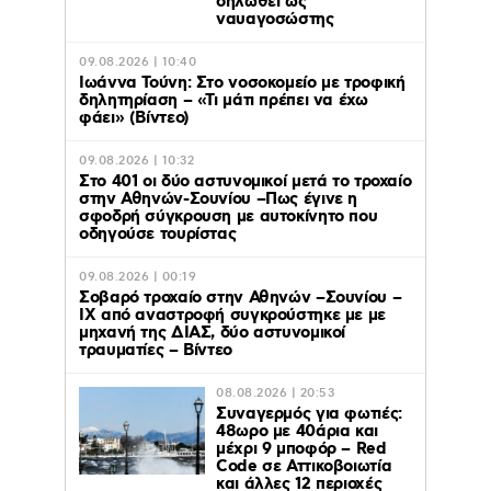
δηλωθεί ως
ναυαγοσώστης
09.08.2026 | 10:40
Ιωάννα Τούνη: Στο νοσοκομείο με τροφική
δηλητηρίαση – «Τι μάτι πρέπει να έχω
φάει» (Βίντεο)
09.08.2026 | 10:32
Στο 401 οι δύο αστυνομικοί μετά το τροχαίο
στην Αθηνών-Σουνίου –Πως έγινε η
σφοδρή σύγκρουση με αυτοκίνητο που
οδηγούσε τουρίστας
09.08.2026 | 00:19
Σοβαρό τροχαίο στην Αθηνών –Σουνίου –
ΙΧ από αναστροφή συγκρούστηκε με με
μηχανή της ΔΙΑΣ, δύο αστυνομικοί
τραυματίες – Βίντεο
08.08.2026 | 20:53
Συναγερμός για φωτιές:
48ωρο με 40άρια και
μέχρι 9 μποφόρ – Red
Code σε Αττικοβοιωτία
και άλλες 12 περιοχές