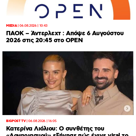
MEDIA
|
06.08.2026 | 10:43
ΠΑΟΚ – Άντερλεχτ : Απόψε 6 Αυγούστου
2026 στις 20:45 στο ΟΡΕΝ
BIGPOST TV
|
06.08.2026 | 16:05
Κατερίνα Λιόλιου: Ο συνθέτης του
«Λογαριασμού» εξήγησε πώς έγινε viral το