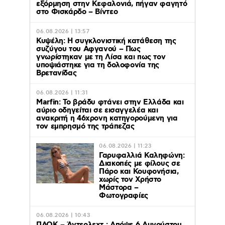
εξόρμηση στην Κεφαλονιά, πήγαν φαγητό
στο Φισκάρδο – Βίντεο
06.08.2026 | 13:57
Κυψέλη: Η συγκλονιστική κατάθεση της
συζύγου του Αφγανού – Πως
γνωρίστηκαν με τη Λίσα και πως τον
υποψιάστηκε για τη δολοφονία της
Βρετανίδας
06.08.2026 | 11:31
Marfin: Το βράδυ φτάνει στην Ελλάδα και
αύριο οδηγείται σε εισαγγελέα και
ανακριτή η 46χρονη κατηγορούμενη για
τον εμπρησμό της τράπεζας
06.08.2026 | 11:23
Γαρυφαλλιά Καληφώνη:
Διακοπές με φίλους σε
Πάρο και Κουφονήσια,
χωρίς τον Χρήστο
Μάστορα –
Φωτογραφίες
06.08.2026 | 10:43
ΠΑΟΚ – Άντερλεχτ : Απόψε 6 Αυγούστου