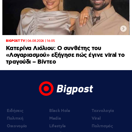
BIGPOST TV
|
06.08.2026 | 16:05
Κατερίνα Λιόλιου: Ο συνθέτης του
«Λογαριασμού» εξήγησε πώς έγινε viral το
τραγούδι – Βίντεο
Ειδήσεις
Black Hole
Τεχνολογία
Πολιτική
Media
Viral
Οικονομία
Lifestyle
Πολιτισμός