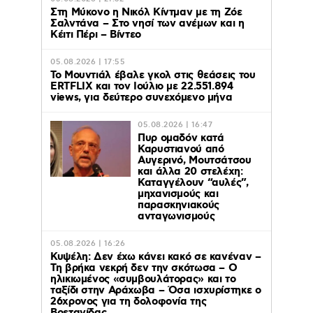
Στη Μύκονο η Νικόλ Κίντμαν με τη Ζόε
Σαλντάνα – Στο νησί των ανέμων και η
Κέιτι Πέρι – Βίντεο
05.08.2026 | 17:55
Το Μουντιάλ έβαλε γκολ στις θεάσεις του
ERTFLIX και τον Ιούλιο με 22.551.894
views, για δεύτερο συνεχόμενο μήνα
05.08.2026 | 16:47
Πυρ ομαδόν κατά
Καρυστιανού από
Αυγερινό, Μουτσάτσου
και άλλα 20 στελέχη:
Καταγγέλουν “αυλές”,
μηχανισμούς και
παρασκηνιακούς
ανταγωνισμούς
05.08.2026 | 16:26
Κυψέλη: Δεν έχω κάνει κακό σε κανέναν –
Τη βρήκα νεκρή δεν την σκότωσα – Ο
ηλικιωμένος «συμβουλάτορας» και το
ταξίδι στην Αράχωβα – Όσα ισχυρίστηκε ο
26χρονος για τη δολοφονία της
Βρετανίδας