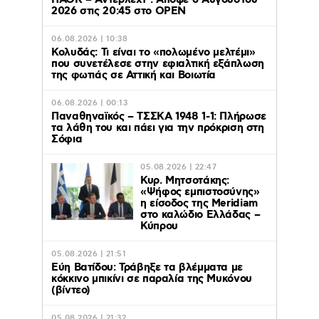
2026 στις 20:45 στο ΟΡΕΝ
06.08.2026 | 10:38
Κολυδάς: Τι είναι το «πολωμένο μελτέμι»
που συνετέλεσε στην εφιαλτική εξάπλωση
της φωτιάς σε Αττική και Βοιωτία
06.08.2026 | 00:13
Παναθηναϊκός – ΤΣΣΚΑ 1948 1-1: Πλήρωσε
τα λάθη του και πάει για την πρόκριση στη
Σόφια
05.08.2026 | 22:47
Κυρ. Μητσοτάκης:
«Ψήφος εμπιστοσύνης»
η είσοδος της Meridiam
στο καλώδιο Ελλάδας –
Κύπρου
05.08.2026 | 21:51
Εύη Βατίδου: Τράβηξε τα βλέμματα με
κόκκινο μπικίνι σε παραλία της Μυκόνου
(βίντεο)
05.08.2026 | 21:32