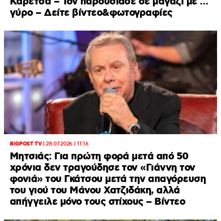
Καρέτσα – Τον παρουσίασε σε μαγαζί με …
γύρο – Δείτε βίντεο&φωτογραφίες
BIGPOST TV
|
28.07.2026 | 11:16
Μητσιάς: Για πρώτη φορά μετά από 50
χρόνια δεν τραγούδησε τον «Γιάννη τον
φονιά» του Γκάτσου μετά την απαγόρευση
του γιού του Μάνου Χατζιδάκη, αλλά
απήγγειλε μόνο τους στίχους – Βίντεο