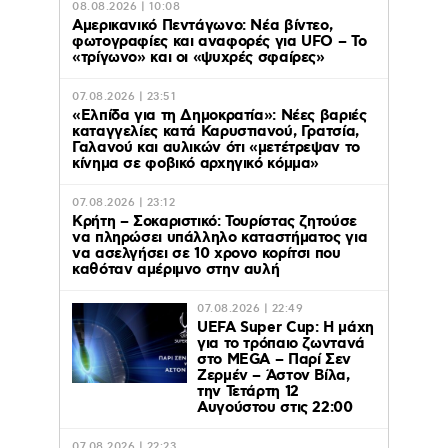
08.08.2026 | 10:08
Αμερικανικό Πεντάγωνο: Νέα βίντεο,
φωτογραφίες και αναφορές για UFO – Το
«τρίγωνο» και οι «ψυχρές σφαίρες»
07.08.2026 | 23:51
«Ελπίδα για τη Δημοκρατία»: Νέες βαριές
καταγγελίες κατά Καρυστιανού, Γρατσία,
Γαλανού και αυλικών ότι «μετέτρεψαν το
κίνημα σε φοβικό αρχηγικό κόμμα»
07.08.2026 | 23:12
Κρήτη – Σοκαριστικό: Τουρίστας ζητούσε
να πληρώσει υπάλληλο καταστήματος για
να ασελγήσει σε 10 χρονο κορίτσι που
καθόταν αμέριμνο στην αυλή
07.08.2026 | 22:49
UEFA Super Cup: Η μάχη
για το τρόπαιο ζωντανά
στο MEGA – Παρί Σεν
Ζερμέν – Άστον Βίλα,
την Τετάρτη 12
Αυγούστου στις 22:00
07.08.2026 | 22:23