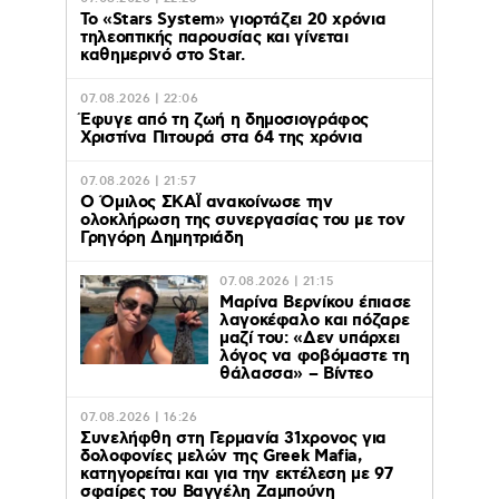
Το «Stars System» γιορτάζει 20 χρόνια
τηλεοπτικής παρουσίας και γίνεται
καθημερινό στο Star.
07.08.2026 | 22:06
Έφυγε από τη ζωή η δημοσιογράφος
Χριστίνα Πιτουρά στα 64 της χρόνια
07.08.2026 | 21:57
Ο Όμιλος ΣΚΑΪ ανακοίνωσε την
ολοκλήρωση της συνεργασίας του με τον
Γρηγόρη Δημητριάδη
07.08.2026 | 21:15
Μαρίνα Βερνίκου έπιασε
λαγοκέφαλο και πόζαρε
μαζί του: «Δεν υπάρχει
λόγος να φοβόμαστε τη
θάλασσα» – Βίντεο
07.08.2026 | 16:26
Συνελήφθη στη Γερμανία 31χρονος για
δολοφονίες μελών της Greek Mafia,
κατηγορείται και για την εκτέλεση με 97
σφαίρες του Βαγγέλη Ζαμπούνη