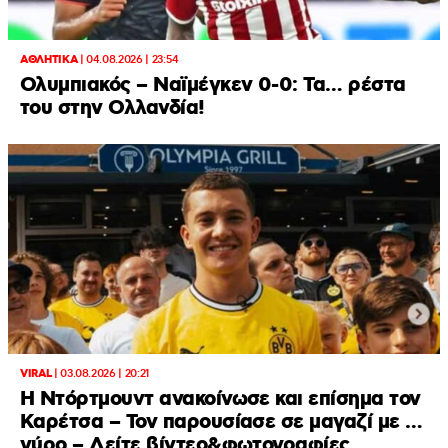
ΑΘΛΗΤΙΚΑ
|
04.08.2026 | 23:54
Ολυμπιακός – Ναϊμέγκεν 0-0: Τα… ρέστα
του στην Ολλανδία!
VIRAL
|
03.08.2026 | 20:21
Η Ντόρτμουντ ανακοίνωσε και επίσημα τον
Καρέτσα – Τον παρουσίασε σε μαγαζί με …
γύρο – Δείτε βίντεο&φωτογραφίες