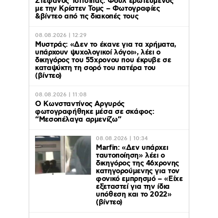
Στέφανος Τσιτσιπάς: Φούλ ερωτευμένος
με την Κρίστεν Τομς – Φωτογραφίες
&βίντεο από τις διακοπές τους
08.08.2026 | 12:29
Μυστράς: «Δεν το έκανε για τα χρήματα,
υπάρχουν ψυχολογικοί λόγοι», λέει ο
δικηγόρος του 55χρονου που έκρυβε σε
καταψύκτη τη σορό του πατέρα του
(βίντεο)
08.08.2026 | 11:08
Ο Κωνσταντίνος Αργυρός
φωτογραφήθηκε μέσα σε σκάφος:
“Μεσοπέλαγα αρμενίζω”
08.08.2026 | 10:34
Marfin: «Δεν υπάρχει
ταυτοποίηση» λέει ο
δικηγόρος της 46χρονης
κατηγορούμενης για τον
φονικό εμπρησμό – «Είχε
εξεταστεί για την ίδια
υπόθεση και το 2022»
(βίντεο)