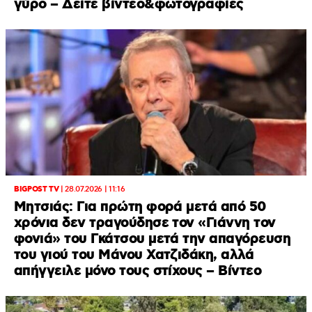
γύρο – Δείτε βίντεο&φωτογραφίες
BIGPOST TV
|
28.07.2026 | 11:16
Μητσιάς: Για πρώτη φορά μετά από 50
χρόνια δεν τραγούδησε τον «Γιάννη τον
φονιά» του Γκάτσου μετά την απαγόρευση
του γιού του Μάνου Χατζιδάκη, αλλά
απήγγειλε μόνο τους στίχους – Βίντεο