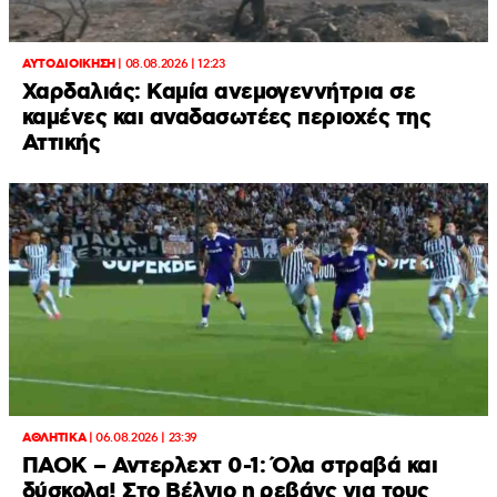
ΑΥΤΟΔΙΟΙΚΗΣΗ
|
08.08.2026 | 12:23
Χαρδαλιάς: Καμία ανεμογεννήτρια σε
καμένες και αναδασωτέες περιοχές της
Αττικής
ΑΘΛΗΤΙΚΑ
|
06.08.2026 | 23:39
ΠΑΟΚ – Αντερλεχτ 0-1: Όλα στραβά και
δύσκολα! Στο Βέλγιο η ρεβάνς για τους