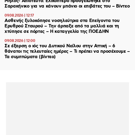
Μήλος- Απίστευτο: Ελικόπτερο προσγειώθηκε στο
Σαρακήνικο για να κάνουν μπάνιο οι επιβάτες του – Βίντεο
09.08.2026 | 12:17
Ασθενής ξυλοκόπησε νοσηλεύτρια στα Επείγοντα του
Ερυθρού Σταυρού – Tην άρπαξε από τα μαλλιά και τη
χτύπησε σε πόρτες – Η καταγγελία της ΠΟΕΔΗΝ
09.08.2026 | 12:00
Σε έξαρση ο ιός του Δυτικού Νείλου στην Αττική – 6
θάνατοι τις τελευταίες ημέρες – Τι πρέπει να προσέχουμε –
Τα συμπτώματα (βίντεο)