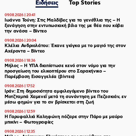
Ειδήσεις
Top Stories
09.08.2026 | 20:41
Ιωάννα Τούνη: Στις Μαλδίβες για τα γενέθλια της – H
ξενάγηση στην εντυπωσιακή βίλα της με θέα που κόβει
την ανάσα – Βίντεο
09.08.2026 | 20:04
Κλέλια Ανδριολάτου: Έκανε γιόγκα με το μαγιό της στον
Αχέροντα – Βίντεο
09.08.2026 | 18:36
Μήλος – Η ΥΠΑ διαπίστωσε κενό στον νόμο για την
προσγείωση του ελικοπτέρου στο Σαρακήνικο –
Παρέμβαση Εισαγγελέα (βίντεο)
09.08.2026 | 17:52
Ιράν: Στη δημοσιότητα αμφιλεγόμενο βίντεο του
Μοτζταμπά Χαμενεΐ μετά τη συνάντηση με Πεζεσκιάν, εν
μέσω φημών για το αν βρίσκεται στη ζωή
09.08.2026 | 12:59
Η Γαρυφαλλιά Καληφώνη πόζαρε στην Πάρο με μαύρο
μπικίνι – Φωτογραφίες
09.08.2026 | 12:35