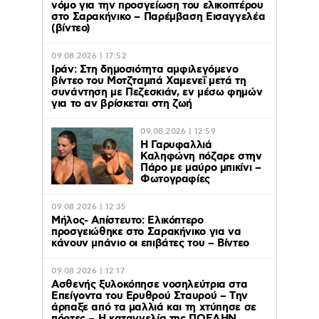
νόμο για την προσγείωση του ελικοπτέρου
στο Σαρακήνικο – Παρέμβαση Εισαγγελέα
(βίντεο)
09.08.2026 | 17:52
Ιράν: Στη δημοσιότητα αμφιλεγόμενο
βίντεο του Μοτζταμπά Χαμενεΐ μετά τη
συνάντηση με Πεζεσκιάν, εν μέσω φημών
για το αν βρίσκεται στη ζωή
09.08.2026 | 12:59
Η Γαρυφαλλιά
Καληφώνη πόζαρε στην
Πάρο με μαύρο μπικίνι –
Φωτογραφίες
09.08.2026 | 12:35
Μήλος- Απίστευτο: Ελικόπτερο
προσγειώθηκε στο Σαρακήνικο για να
κάνουν μπάνιο οι επιβάτες του – Βίντεο
09.08.2026 | 12:17
Ασθενής ξυλοκόπησε νοσηλεύτρια στα
Επείγοντα του Ερυθρού Σταυρού – Tην
άρπαξε από τα μαλλιά και τη χτύπησε σε
πόρτες – Η καταγγελία της ΠΟΕΔΗΝ