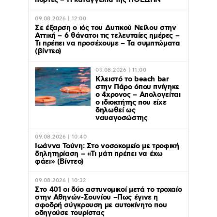
09.08.2026 | 12:00
Σε έξαρση ο ιός του Δυτικού Νείλου στην
Αττική – 6 θάνατοι τις τελευταίες ημέρες –
Τι πρέπει να προσέχουμε – Τα συμπτώματα
(βίντεο)
09.08.2026 | 11:00
Κλειστό το beach bar
στην Πάρο όπου πνίγηκε
ο 4χρονος – Απολογείται
ο ιδιοκτήτης που είχε
δηλωθεί ως
ναυαγοσώστης
09.08.2026 | 10:40
Ιωάννα Τούνη: Στο νοσοκομείο με τροφική
δηλητηρίαση – «Τι μάτι πρέπει να έχω
φάει» (Βίντεο)
09.08.2026 | 10:32
Στο 401 οι δύο αστυνομικοί μετά το τροχαίο
στην Αθηνών-Σουνίου –Πως έγινε η
σφοδρή σύγκρουση με αυτοκίνητο που
οδηγούσε τουρίστας