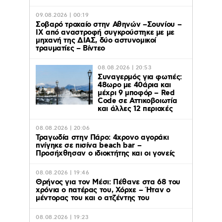
09.08.2026 | 00:19
Σοβαρό τροχαίο στην Αθηνών –Σουνίου –
ΙΧ από αναστροφή συγκρούστηκε με με
μηχανή της ΔΙΑΣ, δύο αστυνομικοί
τραυματίες – Βίντεο
08.08.2026 | 20:53
Συναγερμός για φωτιές:
48ωρο με 40άρια και
μέχρι 9 μποφόρ – Red
Code σε Αττικοβοιωτία
και άλλες 12 περιοχές
08.08.2026 | 20:06
Τραγωδία στην Πάρο: 4χρονο αγοράκι
πνίγηκε σε πισίνα beach bar –
Προσήχθησαν ο ιδιοκτήτης και οι γονείς
08.08.2026 | 19:46
Θρήνος για τον Μέσι: Πέθανε στα 68 του
χρόνια ο πατέρας του, Χόρχε – Ήταν ο
μέντορας του και ο ατζέντης του
08.08.2026 | 19:23