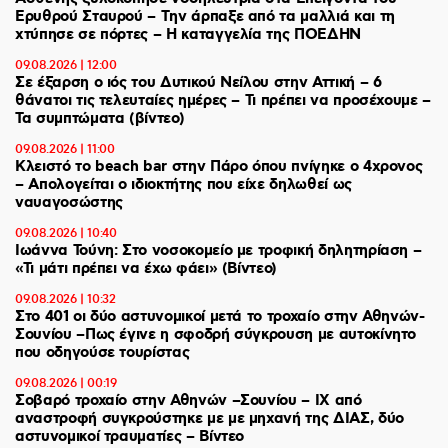
Ερυθρού Σταυρού – Tην άρπαξε από τα μαλλιά και τη
χτύπησε σε πόρτες – Η καταγγελία της ΠΟΕΔΗΝ
09.08.2026 | 12:00
Σε έξαρση ο ιός του Δυτικού Νείλου στην Αττική – 6
θάνατοι τις τελευταίες ημέρες – Τι πρέπει να προσέχουμε –
Τα συμπτώματα (βίντεο)
09.08.2026 | 11:00
Κλειστό το beach bar στην Πάρο όπου πνίγηκε ο 4χρονος
– Απολογείται ο ιδιοκτήτης που είχε δηλωθεί ως
ναυαγοσώστης
09.08.2026 | 10:40
Ιωάννα Τούνη: Στο νοσοκομείο με τροφική δηλητηρίαση –
«Τι μάτι πρέπει να έχω φάει» (Βίντεο)
09.08.2026 | 10:32
Στο 401 οι δύο αστυνομικοί μετά το τροχαίο στην Αθηνών-
Σουνίου –Πως έγινε η σφοδρή σύγκρουση με αυτοκίνητο
που οδηγούσε τουρίστας
09.08.2026 | 00:19
Σοβαρό τροχαίο στην Αθηνών –Σουνίου – ΙΧ από
αναστροφή συγκρούστηκε με με μηχανή της ΔΙΑΣ, δύο
αστυνομικοί τραυματίες – Βίντεο