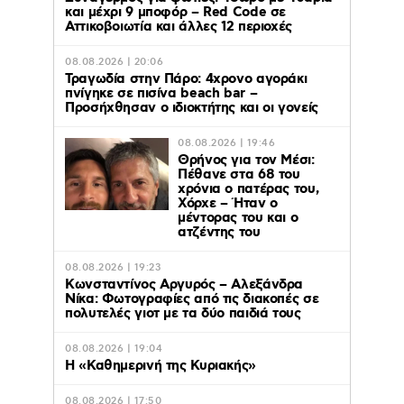
και μέχρι 9 μποφόρ – Red Code σε
Αττικοβοιωτία και άλλες 12 περιοχές
08.08.2026 | 20:06
Τραγωδία στην Πάρο: 4χρονο αγοράκι
πνίγηκε σε πισίνα beach bar –
Προσήχθησαν ο ιδιοκτήτης και οι γονείς
08.08.2026 | 19:46
Θρήνος για τον Μέσι:
Πέθανε στα 68 του
χρόνια ο πατέρας του,
Χόρχε – Ήταν ο
μέντορας του και ο
ατζέντης του
08.08.2026 | 19:23
Κωνσταντίνος Αργυρός – Αλεξάνδρα
Νίκα: Φωτογραφίες από τις διακοπές σε
πολυτελές γιοτ με τα δύο παιδιά τους
08.08.2026 | 19:04
H «Καθημερινή της Κυριακής»
08.08.2026 | 17:50