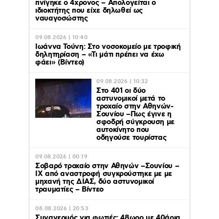
πνίγηκε ο 4χρονος – Απολογείται ο
ιδιοκτήτης που είχε δηλωθεί ως
ναυαγοσώστης
09.08.2026 | 10:40
Ιωάννα Τούνη: Στο νοσοκομείο με τροφική
δηλητηρίαση – «Τι μάτι πρέπει να έχω
φάει» (Βίντεο)
09.08.2026 | 10:32
Στο 401 οι δύο
αστυνομικοί μετά το
τροχαίο στην Αθηνών-
Σουνίου –Πως έγινε η
σφοδρή σύγκρουση με
αυτοκίνητο που
οδηγούσε τουρίστας
09.08.2026 | 00:19
Σοβαρό τροχαίο στην Αθηνών –Σουνίου –
ΙΧ από αναστροφή συγκρούστηκε με με
μηχανή της ΔΙΑΣ, δύο αστυνομικοί
τραυματίες – Βίντεο
08.08.2026 | 20:53
Συναγερμός για φωτιές: 48ωρο με 40άρια