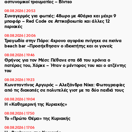
αστυνομικοί τραυματίες – Βίντεο
08.08.2026 | 20:53
Συναγερμός για φωτιές: 48ωρο με 40άρια και μέχρι 9
μποφόρ – Red Code σε Αττικοβοιωτία και άλλες 12
περιοχές
08.08.2026 | 20:06
Τραγωδία στην Πάρο: 4χρονο αγοράκι πνίγηκε σε πισίνα
beach bar –Προσήχθησαν ο ιδιοκτήτης και οι γονείς
08.08.2026 | 19:46
Θρήνος για τον Μέσι: Πέθανε στα 68 του χρόνια ο
πατέρας του, Χόρχε – Ήταν ο μέντορας του και ο ατζέντης
του
08.08.2026 | 19:23
Κωνσταντίνος Αργυρός – Αλεξάνδρα Νίκα: Φωτογραφίες
από τις διακοπές σε πολυτελές γιοτ με τα δύο παιδιά τους
08.08.2026 | 19:04
H «Καθημερινή της Κυριακής»
08.08.2026 | 17:50
Το «Πρώτο Θέμα» της Κυριακής
08.08.2026 | 17:06