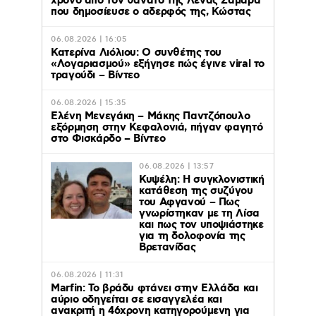
χρόνο από τον θάνατο της Λένας Σαμαρά
που δημοσίευσε ο αδερφός της, Κώστας
06.08.2026 | 16:05
Κατερίνα Λιόλιου: Ο συνθέτης του
«Λογαριασμού» εξήγησε πώς έγινε viral το
τραγούδι – Βίντεο
06.08.2026 | 15:35
Ελένη Μενεγάκη – Μάκης Παντζόπουλο
εξόρμηση στην Κεφαλονιά, πήγαν φαγητό
στο Φισκάρδο – Βίντεο
06.08.2026 | 13:57
Κυψέλη: Η συγκλονιστική
κατάθεση της συζύγου
του Αφγανού – Πως
γνωρίστηκαν με τη Λίσα
και πως τον υποψιάστηκε
για τη δολοφονία της
Βρετανίδας
06.08.2026 | 11:31
Marfin: Το βράδυ φτάνει στην Ελλάδα και
αύριο οδηγείται σε εισαγγελέα και
ανακριτή η 46χρονη κατηγορούμενη για