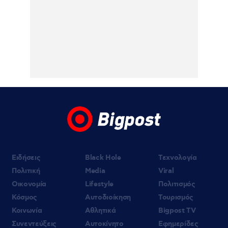
Κυρ. Μητσοτάκης: «Ψήφος εμπιστοσύνης»
η είσοδος της Meridiam στο καλώδιο
Ελλάδας – Κύπρου
05.08.2026 | 21:51
Εύη Βατίδου: Τράβηξε τα βλέμματα με
κόκκινο μπικίνι σε παραλία της Μυκόνου
(βίντεο)
Ειδήσεις
Black Hole
Τεχνολογία
Πολιτική
Media
Viral
Οικονομία
Lifestyle
Πολιτισμός
Κόσμος
Αυτοδιοίκηση
Τουρισμός
Κοινωνία
Αθλητικά
Bigpost TV
Συνεντεύξεις
Αυτοκίνητο
Εφημερίδες