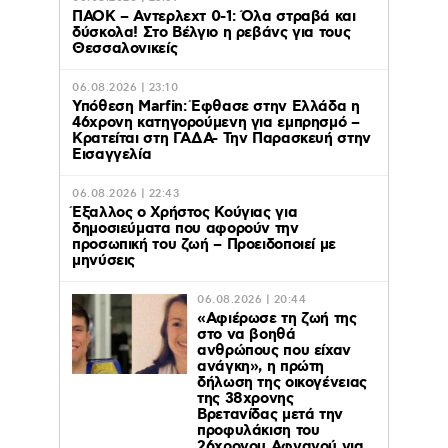
ΠΑΟΚ – Αντερλεχτ 0-1: Όλα στραβά και
δύσκολα! Στο Βέλγιο η ρεβάνς για τους
Θεσσαλονικείς
06.08.2026 | 23:10
Υπόθεση Marfin: Έφθασε στην Ελλάδα η
46χρονη κατηγορούμενη για εμπρησμό –
Κρατείται στη ΓΑΔΑ- Την Παρασκευή στην
Εισαγγελία
06.08.2026 | 22:43
Έξαλλος ο Χρήστος Κούγιας για
δημοσιεύματα που αφορούν την
προσωπική του ζωή – Προειδοποιεί με
μηνύσεις
06.08.2026 | 20:44
«Αφιέρωσε τη ζωή της
στο να βοηθά
ανθρώπους που είχαν
ανάγκη», η πρώτη
δήλωση της οικογένειας
της 38χρονης
Βρετανίδας μετά την
προφυλάκιση του
26χρονου Αφγανού για