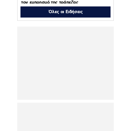
τον εμπρησμό της τράπεζας
Όλες οι Ειδήσεις
06.08.2026 | 11:23
Γαρυφαλλιά Καληφώνη: Διακοπές με
φίλους σε Πάρο και Κουφονήσια, χωρίς
τον Χρήστο Μάστορα – Φωτογραφίες
06.08.2026 | 10:43
ΠΑΟΚ – Άντερλεχτ : Απόψε 6 Αυγούστου
2026 στις 20:45 στο ΟΡΕΝ
06.08.2026 | 10:38
Κολυδάς: Τι είναι το
«πολωμένο μελτέμι» που
συνετέλεσε στην
εφιαλτική εξάπλωση της
φωτιάς σε Αττική και
Βοιωτία
06.08.2026 | 00:13
Παναθηναϊκός – ΤΣΣΚΑ 1948 1-1: Πλήρωσε
τα λάθη του και πάει για την πρόκριση στη
Σόφια
05.08.2026 | 22:47