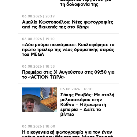
τη δολοφονία της
06.08.2026 | 20:19
Αμαλία Κωστοπούλου: Νέες φωτογραφίες
από τις διακοπές της στο Κάπρι
06.08.2026 | 19:10
«Δύο μαύρα πουκάμισα»: Κυκλοφόρησε το
πρώτο τρέϊλερ της νέας δραματικής σειράς
του MEGA
06.08.2026 | 18:38
Πρεμιέρα στις 31 Αυγούστου στις 09:50 για
το «ACTION ΤΩΡΑ»
06.08.2026 | 18:01
Σάκης Ρουβάς: Με στολή
μελισσοκόμου στην
Κύθνο – Η ξεχωριστή
εμπειρία – Δείτε το
βίντεο
06.08.2026 | 18:00
Η οικογενειακή φωτογραφία για τον έναν