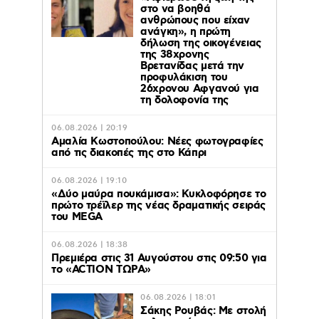
στο να βοηθά
ανθρώπους που είχαν
ανάγκη», η πρώτη
δήλωση της οικογένειας
της 38χρονης
Βρετανίδας μετά την
προφυλάκιση του
26χρονου Αφγανού για
τη δολοφονία της
06.08.2026 | 20:19
Αμαλία Κωστοπούλου: Νέες φωτογραφίες
από τις διακοπές της στο Κάπρι
06.08.2026 | 19:10
«Δύο μαύρα πουκάμισα»: Κυκλοφόρησε το
πρώτο τρέϊλερ της νέας δραματικής σειράς
του MEGA
06.08.2026 | 18:38
Πρεμιέρα στις 31 Αυγούστου στις 09:50 για
το «ACTION ΤΩΡΑ»
06.08.2026 | 18:01
Σάκης Ρουβάς: Με στολή