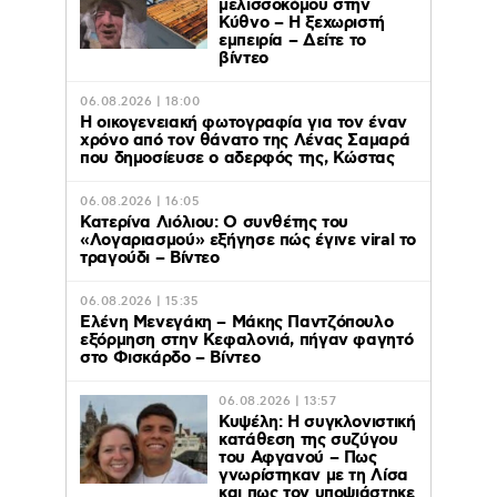
μελισσοκόμου στην
Κύθνο – Η ξεχωριστή
εμπειρία – Δείτε το
βίντεο
06.08.2026 | 18:00
Η οικογενειακή φωτογραφία για τον έναν
χρόνο από τον θάνατο της Λένας Σαμαρά
που δημοσίευσε ο αδερφός της, Κώστας
06.08.2026 | 16:05
Κατερίνα Λιόλιου: Ο συνθέτης του
«Λογαριασμού» εξήγησε πώς έγινε viral το
τραγούδι – Βίντεο
06.08.2026 | 15:35
Ελένη Μενεγάκη – Μάκης Παντζόπουλο
εξόρμηση στην Κεφαλονιά, πήγαν φαγητό
στο Φισκάρδο – Βίντεο
06.08.2026 | 13:57
Κυψέλη: Η συγκλονιστική
κατάθεση της συζύγου
του Αφγανού – Πως
γνωρίστηκαν με τη Λίσα
και πως τον υποψιάστηκε