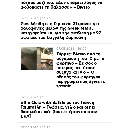
πόζαρε μαζί του: «Δεν υπάρχει λόγος να
φοβόμαστε τη θάλασσα» – Βίντεο
07.08.2026 | 16:26
Συνελήφθη στη Γερμανία 31χρονος για
δολοφονίες μελών της Greek Mafia,
κατηγορείται και για την εκτέλεση με 97
σφαίρες του Βαγγέλη Ζαμπούνη
07.08.2026 | 16:09
Σέρρες: Βίντεο από τη
σύγκρουση του ΙΧ με το
φορτηγό – Σε σοκ ο
πατέρας που έχασε
σύζυγο και γιό – Ο
οδηγός του φορτηγού
περιγράφει πως έγινε το
τροχαίο
07.08.2026 | 15:35
«The Quiz with Balls!» με τον Γιάννη
Τσιμιτσέλη – Γνώσεις, γέλιο και οι πιο
διασκεδαστικές βουτιές έρχονται στον
ΣΚΑΪ
07.08.2026 | 15:23