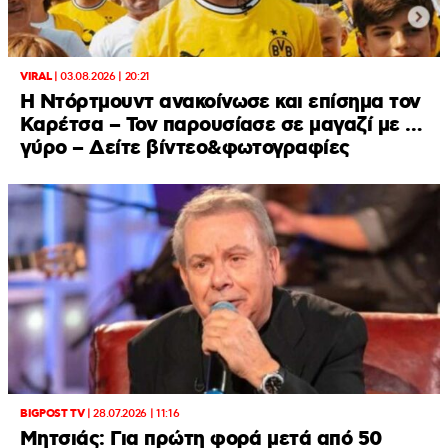
VIRAL
|
03.08.2026 | 20:21
Η Ντόρτμουντ ανακοίνωσε και επίσημα τον
Καρέτσα – Τον παρουσίασε σε μαγαζί με …
γύρο – Δείτε βίντεο&φωτογραφίες
BIGPOST TV
|
28.07.2026 | 11:16
Μητσιάς: Για πρώτη φορά μετά από 50