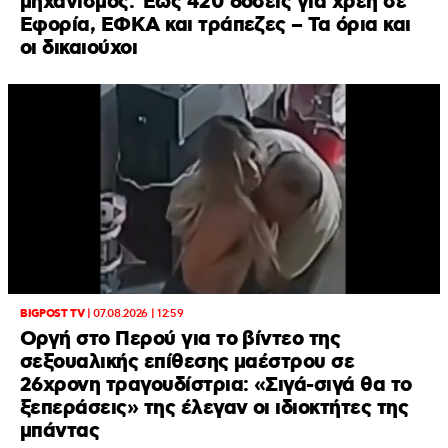
μηχανισμός: Έως 420 δόσεις για χρέη σε
Εφορία, ΕΦΚΑ και τράπεζες – Τα όρια και
οι δικαιούχοι
BIGPOST TV
|
07.08.2026 | 12:59
Οργή στο Περού για το βίντεο της
σεξουαλικής επίθεσης μαέστρου σε
26χρονη τραγουδίστρια: «Σιγά-σιγά θα το
ξεπεράσεις» της έλεγαν οι ιδιοκτήτες της
μπάντας