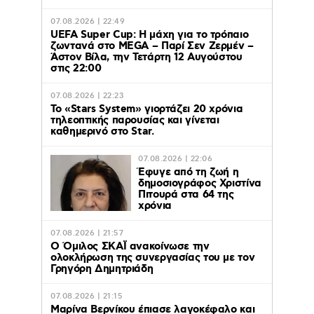
07.08.2026 | 22:49
UEFA Super Cup: Η μάχη για το τρόπαιο
ζωντανά στο MEGA – Παρί Σεν Ζερμέν –
Άστον Βίλα, την Τετάρτη 12 Αυγούστου
στις 22:00
07.08.2026 | 22:23
Το «Stars System» γιορτάζει 20 χρόνια
τηλεοπτικής παρουσίας και γίνεται
καθημερινό στο Star.
07.08.2026 | 22:06
Έφυγε από τη ζωή η
δημοσιογράφος Χριστίνα
Πιτουρά στα 64 της
χρόνια
07.08.2026 | 21:57
Ο Όμιλος ΣΚΑΪ ανακοίνωσε την
ολοκλήρωση της συνεργασίας του με τον
Γρηγόρη Δημητριάδη
07.08.2026 | 21:15
Μαρίνα Βερνίκου έπιασε λαγοκέφαλο και