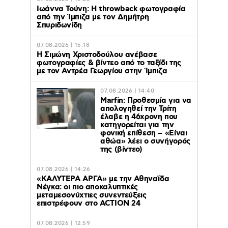
Ιωάννα Τούνη: Η throwback φωτογραφία
από την Ίμπιζα με τον Δημήτρη
Σπυριδωνίδη
07.08.2026 | 15:18
Η Σιμώνη Χριστοδούλου ανέβασε
φωτογραφίες & βίντεο από το ταξίδι της
με τον Αντρέα Γεωργίου στην Ίμπιζα
07.08.2026 | 14:40
Marfin: Προθεσμία για να
απολογηθεί την Τρίτη
έλαβε η 46χρονη που
κατηγορείται για την
φονική επίθεση – «Είναι
αθώα» λέει ο συνήγορός
της (βίντεο)
07.08.2026 | 14:26
«ΚΑΛΥΤΕΡΑ ΑΡΓΑ» με την Αθηναΐδα
Νέγκα: οι πιο αποκαλυπτικές
μεταμεσονύχτιες συνεντεύξεις
επιστρέφουν στο ACTION 24
07.08.2026 | 12:59