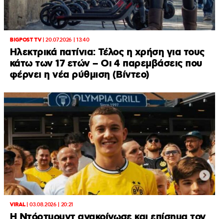
BIGPOST TV
|
20.07.2026 | 13:40
Ηλεκτρικά πατίνια: Τέλος η χρήση για τους
κάτω των 17 ετών – Οι 4 παρεμβάσεις που
φέρνει η νέα ρύθμιση (Βίντεο)
VIRAL
|
03.08.2026 | 20:21
Η Ντόρτμουντ ανακοίνωσε και επίσημα τον