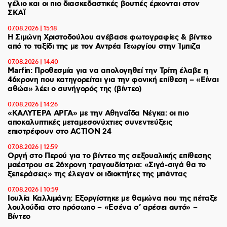
γέλιο και οι πιο διασκεδαστικές βουτιές έρχονται στον
ΣΚΑΪ
07.08.2026 | 15:18
Η Σιμώνη Χριστοδούλου ανέβασε φωτογραφίες & βίντεο
από το ταξίδι της με τον Αντρέα Γεωργίου στην Ίμπιζα
07.08.2026 | 14:40
Marfin: Προθεσμία για να απολογηθεί την Τρίτη έλαβε η
46χρονη που κατηγορείται για την φονική επίθεση – «Είναι
αθώα» λέει ο συνήγορός της (βίντεο)
07.08.2026 | 14:26
«ΚΑΛΥΤΕΡΑ ΑΡΓΑ» με την Αθηναΐδα Νέγκα: οι πιο
αποκαλυπτικές μεταμεσονύχτιες συνεντεύξεις
επιστρέφουν στο ACTION 24
07.08.2026 | 12:59
Οργή στο Περού για το βίντεο της σεξουαλικής επίθεσης
μαέστρου σε 26χρονη τραγουδίστρια: «Σιγά-σιγά θα το
ξεπεράσεις» της έλεγαν οι ιδιοκτήτες της μπάντας
07.08.2026 | 10:59
Ιουλία Καλλιμάνη: Εξοργίστηκε με θαμώνα που της πέταξε
λουλούδια στο πρόσωπο – «Εσένα σ’ αρέσει αυτό» –
Βίντεο