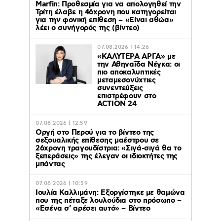
Marfin: Προθεσμία για να απολογηθεί την
Τρίτη έλαβε η 46χρονη που κατηγορείται
για την φονική επίθεση – «Είναι αθώα»
λέει ο συνήγορός της (βίντεο)
07.08.2026 | 14:26
«ΚΑΛΥΤΕΡΑ ΑΡΓΑ» με
την Αθηναΐδα Νέγκα: οι
πιο αποκαλυπτικές
μεταμεσονύχτιες
συνεντεύξεις
επιστρέφουν στο
ACTION 24
07.08.2026 | 12:59
Οργή στο Περού για το βίντεο της
σεξουαλικής επίθεσης μαέστρου σε
26χρονη τραγουδίστρια: «Σιγά-σιγά θα το
ξεπεράσεις» της έλεγαν οι ιδιοκτήτες της
μπάντας
07.08.2026 | 10:59
Ιουλία Καλλιμάνη: Εξοργίστηκε με θαμώνα
που της πέταξε λουλούδια στο πρόσωπο –
«Εσένα σ’ αρέσει αυτό» – Βίντεο