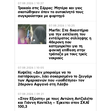
07.08.2026 | 10:37
Τροχαίο στις Σέρρες: Μητέρα και γιος
σκοτώθηκαν όταν το αυτοκίνητό τους
συγκρούστηκε με φορτηγό
07.08.2026 | 10:25
Marfin: Στα δικαστήρια
για την εκτέλεση του
εντάλματος σύλληψης η
46χρονη που
κατηγορείται για τη
φονική επίθεση στην
τράπεζα με τους τρείς
νεκρούς
07.08.2026 | 10:05
Κυψέλη: «Δεν μπορούμε να το
πιστέψουμε», λέει σοκαρισμένο το ζευγάρι
των Αμερικανών που «υιοθέτησε» τον
26χρονο Αφγανό στη Λέσβο
07.08.2026 | 09:21
«Στον Εξώστη» με τους Αντώνη Αντζολέτο
και Γιάννη Καντέλη – Έρχεται στον ΣΚΑΪ
100,3