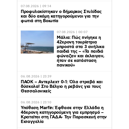
07.08.2026 | 09:14
Προφυλακίστηκαν ο δήμαρχος Στυλίδας
και δύο ακόμη κατηγορούμενοι για την
φωτιά στη Βοιωτία
07.08.2026 | 00:07
Μάλια: Πώς πνίγηκε η
42χρονη τουρίστρια
μπροστά στα 3 ανήλικα
παιδιά της – «Τα παιδιά
φώναζαν και έκλαιγαν,
ήταν σε κατάσταση
πανικού»
06.08.2026 | 23:39
ΠΑΟΚ – Αντερλεχτ 0-1: Όλα στραβά και
δύσκολα! Στο Βέλγιο η ρεβάνς για τους
Θεσσαλονικείς
06.08.2026 | 23:10
Υπόθεση Marfin: Έφθασε στην Ελλάδα η
46χρονη κατηγορούμενη για εμπρησμό –
Κρατείται στη ΓΑΔΑ- Την Παρασκευή στην
Εισαγγελία