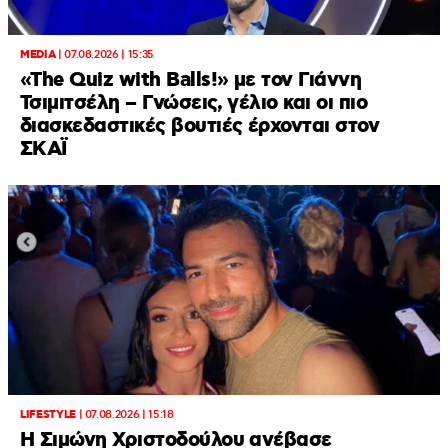
MEDIA
|
07.08.2026 | 15:35
«The Quiz with Balls!» με τον Γιάννη
Τσιμιτσέλη – Γνώσεις, γέλιο και οι πιο
διασκεδαστικές βουτιές έρχονται στον
ΣΚΑΪ
LIFESTYLE
|
07.08.2026 | 15:18
Η Σιμώνη Χριστοδούλου ανέβασε