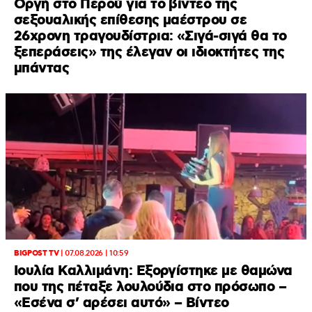
Οργή στο Περού για το βίντεο της
σεξουαλικής επίθεσης μαέστρου σε
26χρονη τραγουδίστρια: «Σιγά-σιγά θα το
ξεπεράσεις» της έλεγαν οι ιδιοκτήτες της
μπάντας
BIGPOST TV
|
07.08.2026 | 10:59
Ιουλία Καλλιμάνη: Εξοργίστηκε με θαμώνα
που της πέταξε λουλούδια στο πρόσωπο –
«Εσένα σ’ αρέσει αυτό» – Βίντεο