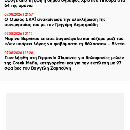
Έφυγε από τη ζωή η δημοσιογράφος Χριστίνα Πιτουρά στα
64 της χρόνια
07.08.2026 | 21:57
Ο Όμιλος ΣΚΑΪ ανακοίνωσε την ολοκλήρωση της
συνεργασίας του με τον Γρηγόρη Δημητριάδη
07.08.2026 | 21:15
Μαρίνα Βερνίκου έπιασε λαγοκέφαλο και πόζαρε μαζί του:
«Δεν υπάρχει λόγος να φοβόμαστε τη θάλασσα» – Βίντεο
07.08.2026 | 16:26
Συνελήφθη στη Γερμανία 31χρονος για δολοφονίες μελών
της Greek Mafia, κατηγορείται και για την εκτέλεση με 97
σφαίρες του Βαγγέλη Ζαμπούνη