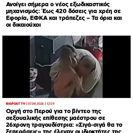
Ανοίγει σήμερα ο νέος εξωδικαστικός
μηχανισμός: Έως 420 δόσεις για χρέη σε
Εφορία, ΕΦΚΑ και τράπεζες – Τα όρια και
οι δικαιούχοι
BIGPOST TV
|
07.08.2026 | 12:59
Οργή στο Περού για το βίντεο της
σεξουαλικής επίθεσης μαέστρου σε
26χρονη τραγουδίστρια: «Σιγά-σιγά θα το
ξεπεράσεις» της έλεγαν οι ιδιοκτήτες της