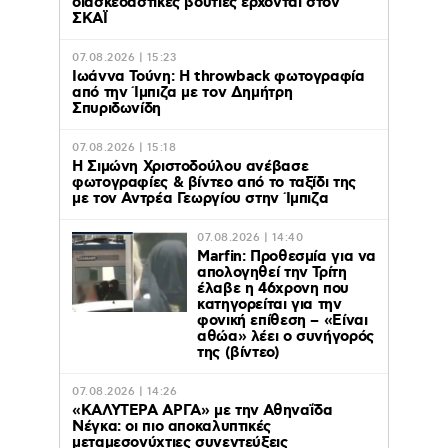
διασκεδαστικές βουτιές έρχονται στον
ΣΚΑΪ
07.08.2026 | 15:23
Ιωάννα Τούνη: Η throwback φωτογραφία
από την Ίμπιζα με τον Δημήτρη
Σπυριδωνίδη
07.08.2026 | 15:18
Η Σιμώνη Χριστοδούλου ανέβασε
φωτογραφίες & βίντεο από το ταξίδι της
με τον Αντρέα Γεωργίου στην Ίμπιζα
07.08.2026 | 14:40
Marfin: Προθεσμία για να
απολογηθεί την Τρίτη
έλαβε η 46χρονη που
κατηγορείται για την
φονική επίθεση – «Είναι
αθώα» λέει ο συνήγορός
της (βίντεο)
07.08.2026 | 14:26
«ΚΑΛΥΤΕΡΑ ΑΡΓΑ» με την Αθηναΐδα
Νέγκα: οι πιο αποκαλυπτικές
μεταμεσονύχτιες συνεντεύξεις