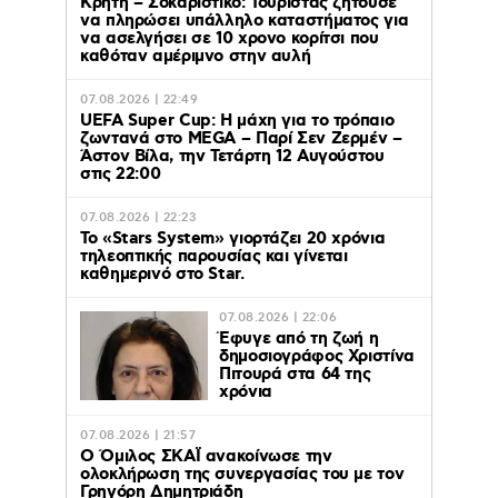
Κρήτη – Σοκαριστικό: Τουρίστας ζητούσε
να πληρώσει υπάλληλο καταστήματος για
να ασελγήσει σε 10 χρονο κορίτσι που
καθόταν αμέριμνο στην αυλή
07.08.2026 | 22:49
UEFA Super Cup: Η μάχη για το τρόπαιο
ζωντανά στο MEGA – Παρί Σεν Ζερμέν –
Άστον Βίλα, την Τετάρτη 12 Αυγούστου
στις 22:00
07.08.2026 | 22:23
Το «Stars System» γιορτάζει 20 χρόνια
τηλεοπτικής παρουσίας και γίνεται
καθημερινό στο Star.
07.08.2026 | 22:06
Έφυγε από τη ζωή η
δημοσιογράφος Χριστίνα
Πιτουρά στα 64 της
χρόνια
07.08.2026 | 21:57
Ο Όμιλος ΣΚΑΪ ανακοίνωσε την
ολοκλήρωση της συνεργασίας του με τον
Γρηγόρη Δημητριάδη