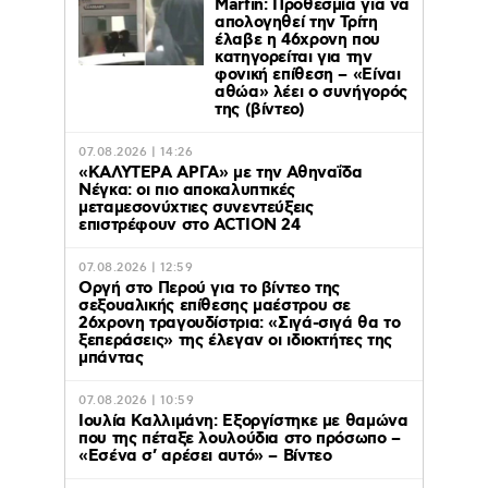
Marfin: Προθεσμία για να
απολογηθεί την Τρίτη
έλαβε η 46χρονη που
κατηγορείται για την
φονική επίθεση – «Είναι
αθώα» λέει ο συνήγορός
της (βίντεο)
07.08.2026 | 14:26
«ΚΑΛΥΤΕΡΑ ΑΡΓΑ» με την Αθηναΐδα
Νέγκα: οι πιο αποκαλυπτικές
μεταμεσονύχτιες συνεντεύξεις
επιστρέφουν στο ACTION 24
07.08.2026 | 12:59
Οργή στο Περού για το βίντεο της
σεξουαλικής επίθεσης μαέστρου σε
26χρονη τραγουδίστρια: «Σιγά-σιγά θα το
ξεπεράσεις» της έλεγαν οι ιδιοκτήτες της
μπάντας
07.08.2026 | 10:59
Ιουλία Καλλιμάνη: Εξοργίστηκε με θαμώνα
που της πέταξε λουλούδια στο πρόσωπο –
«Εσένα σ’ αρέσει αυτό» – Βίντεο