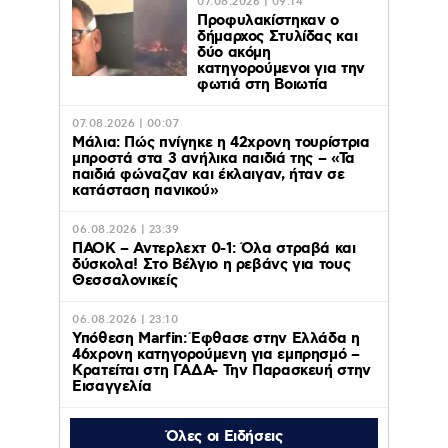
07.08.2026 | 09:14
Προφυλακίστηκαν ο
δήμαρχος Στυλίδας και
δύο ακόμη
κατηγορούμενοι για την
φωτιά στη Βοιωτία
07.08.2026 | 00:07
Μάλια: Πώς πνίγηκε η 42χρονη τουρίστρια
μπροστά στα 3 ανήλικα παιδιά της – «Τα
παιδιά φώναζαν και έκλαιγαν, ήταν σε
κατάσταση πανικού»
06.08.2026 | 23:39
ΠΑΟΚ – Αντερλεχτ 0-1: Όλα στραβά και
δύσκολα! Στο Βέλγιο η ρεβάνς για τους
Θεσσαλονικείς
06.08.2026 | 23:10
Υπόθεση Marfin: Έφθασε στην Ελλάδα η
46χρονη κατηγορούμενη για εμπρησμό –
Κρατείται στη ΓΑΔΑ- Την Παρασκευή στην
Εισαγγελία
Όλες οι Ειδήσεις