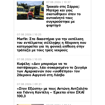
07.08.2026 | 10:37
Τροχαίο στις Σέρρες:
Μητέρα και γιος
σκοτώθηκαν όταν το
αυτοκίνητό τους
συγκρούστηκε με
φορτηγό
07.08.2026 | 10:25
Marfin: Στα δικαστήρια για την εκτέλεση
του εντάλματος σύλληψης η 46χρονη που
κατηγορείται για τη φονική επίθεση στην
τράπεζα με τους τρείς νεκρούς
07.08.2026 | 10:05
Κυψέλη: «Δεν μπορούμε να το
πιστέψουμε», λέει σοκαρισμένο το ζευγάρι
των Αμερικανών που «υιοθέτησε» τον
26χρονο Αφγανό στη Λέσβο
07.08.2026 | 09:21
«Στον Εξώστη» με τους Αντώνη Αντζολέτο
και Γιάννη Καντέλη – Έρχεται στον ΣΚΑΪ
100,3