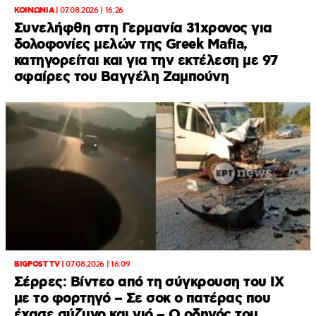
ΚΟΙΝΩΝΙΑ
|
07.08.2026 | 16:26
Συνελήφθη στη Γερμανία 31χρονος για
δολοφονίες μελών της Greek Mafia,
κατηγορείται και για την εκτέλεση με 97
σφαίρες του Βαγγέλη Ζαμπούνη
BIGPOST TV
|
07.08.2026 | 16:09
Σέρρες: Βίντεο από τη σύγκρουση του ΙΧ
με το φορτηγό – Σε σοκ ο πατέρας που
έχασε σύζυγο και γιό – Ο οδηγός του