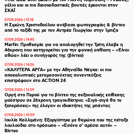
«The Quiz with Balls!» με τον Γιάννη Τσιμιτσέλη – Γνώσεις,
γέλιο και οι πιο διασκεδαστικές βουτιές έρχονται στον
ΣΚΑΪ
07.08.2026 | 15:18
Η Σιμώνη Χριστοδούλου ανέβασε φωτογραφίες & βίντεο
από το ταξίδι της με τον Αντρέα Γεωργίου στην Ίμπιζα
07.08.2026 | 14:40
Marfin: Προθεσμία για να απολογηθεί την Τρίτη έλαβε η
46χρονη που κατηγορείται για την φονική επίθεση – «Είναι
αθώα» λέει ο συνήγορός της (βίντεο)
07.08.2026 | 14:26
«ΚΑΛΥΤΕΡΑ ΑΡΓΑ» με την Αθηναΐδα Νέγκα: οι πιο
αποκαλυπτικές μεταμεσονύχτιες συνεντεύξεις
επιστρέφουν στο ACTION 24
07.08.2026 | 12:59
Οργή στο Περού για το βίντεο της σεξουαλικής επίθεσης
μαέστρου σε 26χρονη τραγουδίστρια: «Σιγά-σιγά θα το
ξεπεράσεις» της έλεγαν οι ιδιοκτήτες της μπάντας
07.08.2026 | 10:59
Ιουλία Καλλιμάνη: Εξοργίστηκε με θαμώνα που της πέταξε
λουλούδια στο πρόσωπο – «Εσένα σ’ αρέσει αυτό» –
Βίντεο