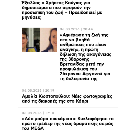
Έξαλλος ο Χρήστος Κούγιας για
δημοσιεύματα που αφορούν την
προσωπική του ζωή – Προειδοποιεί με
μηνύσεις
06.08.2026 | 20:44
«Αφιέρωσε τη ζωή της
στο να βοηθά
ανθρώπους που είχαν
ανάγκη», η πρώτη
δήλωση της οικογένειας
της 38χρονης
Βρετανίδας μετά την
προφυλάκιση του
26χρονου Αφγανού για
τη δολοφονία της
06.08.2026 | 20:19
Αμαλία Κωστοπούλου: Νέες φωτογραφίες
από τις διακοπές της στο Κάπρι
06.08.2026 | 19:10
«Δύο μαύρα πουκάμισα»: Κυκλοφόρησε το
πρώτο τρέϊλερ της νέας δραματικής σειράς
του MEGA