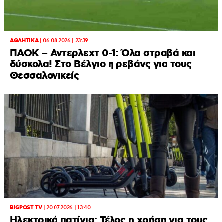
ΑΘΛΗΤΙΚΑ
|
06.08.2026 | 23:39
ΠΑΟΚ – Αντερλεχτ 0-1: Όλα στραβά και
δύσκολα! Στο Βέλγιο η ρεβάνς για τους
Θεσσαλονικείς
BIGPOST TV
|
20.07.2026 | 13:40
Ηλεκτρικά πατίνια: Τέλος η χρήση για τους