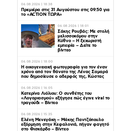
06.08.2026 | 18:38
Πρεμιέρα στις 31 Αυγούστου στις 09:50 για
το «ACTION ΤΩΡΑ»
06.08.2026 | 18:01
Σάκης Ρουβάς: Με στολή
μελισσοκόμου στην
Κύθνο – Η ξεχωριστή
εμπειρία – Δείτε το
βίντεο
06.08.2026 | 18:00
Η οικογενειακή φωτογραφία για τον έναν
χρόνο από τον θάνατο της Λένας Σαμαρά
που δημοσίευσε ο αδερφός της, Κώστας
06.08.2026 | 16:05
Κατερίνα Λιόλιου: Ο συνθέτης του
«Λογαριασμού» εξήγησε πώς έγινε viral το
τραγούδι – Βίντεο
06.08.2026 | 15:35
Ελένη Μενεγάκη – Μάκης Παντζόπουλο
εξόρμηση στην Κεφαλονιά, πήγαν φαγητό
στο Φισκάρδο – Βίντεο