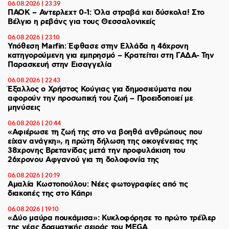
06.08.2026 | 23:39
ΠΑΟΚ – Αντερλεχτ 0-1: Όλα στραβά και δύσκολα! Στο
Βέλγιο η ρεβάνς για τους Θεσσαλονικείς
06.08.2026 | 23:10
Υπόθεση Marfin: Έφθασε στην Ελλάδα η 46χρονη
κατηγορούμενη για εμπρησμό – Κρατείται στη ΓΑΔΑ- Την
Παρασκευή στην Εισαγγελία
06.08.2026 | 22:43
Έξαλλος ο Χρήστος Κούγιας για δημοσιεύματα που
αφορούν την προσωπική του ζωή – Προειδοποιεί με
μηνύσεις
06.08.2026 | 20:44
«Αφιέρωσε τη ζωή της στο να βοηθά ανθρώπους που
είχαν ανάγκη», η πρώτη δήλωση της οικογένειας της
38χρονης Βρετανίδας μετά την προφυλάκιση του
26χρονου Αφγανού για τη δολοφονία της
06.08.2026 | 20:19
Αμαλία Κωστοπούλου: Νέες φωτογραφίες από τις
διακοπές της στο Κάπρι
06.08.2026 | 19:10
«Δύο μαύρα πουκάμισα»: Κυκλοφόρησε το πρώτο τρέϊλερ
της νέας δραματικής σειράς του MEGA