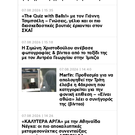
07.08.2026 | 15:35
«The Quiz with Balls!» με τον Γιάννη
Τσιμιτσέλη – Γνώσεις, γέλιο και οι πιο
διασκεδαστικές βουτιές έρχονται στον
ΣΚΑΪ
07.08.2026 | 15:18
Η Σιμώνη Χριστοδούλου ανέβασε
φωτογραφίες & βίντεο από το ταξίδι της
με τον Αντρέα Γεωργίου στην Ίμπιζα
07.08.2026 | 14:40
Marfin: Προθεσμία για να
απολογηθεί την Τρίτη
έλαβε η 46χρονη που
κατηγορείται για την
φονική επίθεση – «Είναι
αθώα» λέει ο συνήγορός
της (βίντεο)
07.08.2026 | 14:26
«ΚΑΛΥΤΕΡΑ ΑΡΓΑ» με την Αθηναΐδα
Νέγκα: οι πιο αποκαλυπτικές
μεταμεσονύχτιες συνεντεύξεις