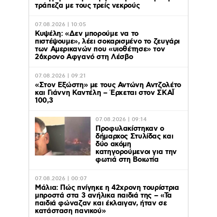
τράπεζα με τους τρείς νεκρούς
07.08.2026 | 10:05
Κυψέλη: «Δεν μπορούμε να το
πιστέψουμε», λέει σοκαρισμένο το ζευγάρι
των Αμερικανών που «υιοθέτησε» τον
26χρονο Αφγανό στη Λέσβο
07.08.2026 | 09:21
«Στον Εξώστη» με τους Αντώνη Αντζολέτο
και Γιάννη Καντέλη – Έρχεται στον ΣΚΑΪ
100,3
07.08.2026 | 09:14
Προφυλακίστηκαν ο
δήμαρχος Στυλίδας και
δύο ακόμη
κατηγορούμενοι για την
φωτιά στη Βοιωτία
07.08.2026 | 00:07
Μάλια: Πώς πνίγηκε η 42χρονη τουρίστρια
μπροστά στα 3 ανήλικα παιδιά της – «Τα
παιδιά φώναζαν και έκλαιγαν, ήταν σε
κατάσταση πανικού»