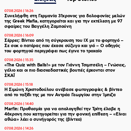
07.08.2026 | 16:26
Συνελήφθη στη Γερμανία 31χρονος για δολοφονίες μελών
της Greek Mafia, κατηγορείται και για την εκτέλεση με 97
σφαίρες του Βαγγέλη Ζαμπούνη
07.08.2026 | 16:09
Σέρρες: Βίντεο από τη σύγκρουση του ΙΧ με το φορτηγό –
Σε σοκ ο πατέρας που έχασε σύζυγο και γιό – Ο οδηγός
του φορτηγού περιγράφει πως έγινε το τροχαίο
07.08.2026 | 15:35
«The Quiz with Balls!» με τον Γιάννη Τσιμιτσέλη – Γνώσεις,
γέλιο και οι πιο διασκεδαστικές βουτιές έρχονται στον
ΣΚΑΪ
07.08.2026 | 15:18
Η Σιμώνη Χριστοδούλου ανέβασε φωτογραφίες & βίντεο
από το ταξίδι της με τον Αντρέα Γεωργίου στην Ίμπιζα
07.08.2026 | 14:40
Marfin: Προθεσμία για να απολογηθεί την Τρίτη έλαβε η
46χρονη που κατηγορείται για την φονική επίθεση – «Είναι
αθώα» λέει ο συνήγορός της (βίντεο)
07.08.2026 | 14:26