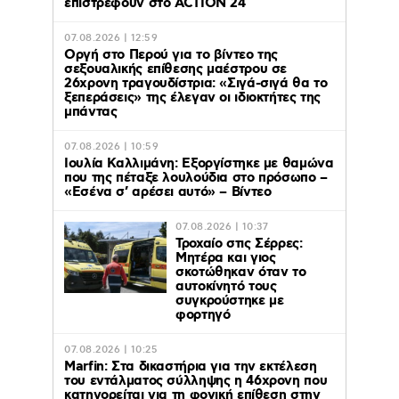
επιστρέφουν στο ACTION 24
07.08.2026 | 12:59
Οργή στο Περού για το βίντεο της
σεξουαλικής επίθεσης μαέστρου σε
26χρονη τραγουδίστρια: «Σιγά-σιγά θα το
ξεπεράσεις» της έλεγαν οι ιδιοκτήτες της
μπάντας
07.08.2026 | 10:59
Ιουλία Καλλιμάνη: Εξοργίστηκε με θαμώνα
που της πέταξε λουλούδια στο πρόσωπο –
«Εσένα σ’ αρέσει αυτό» – Βίντεο
07.08.2026 | 10:37
Τροχαίο στις Σέρρες:
Μητέρα και γιος
σκοτώθηκαν όταν το
αυτοκίνητό τους
συγκρούστηκε με
φορτηγό
07.08.2026 | 10:25
Marfin: Στα δικαστήρια για την εκτέλεση
του εντάλματος σύλληψης η 46χρονη που
κατηγορείται για τη φονική επίθεση στην