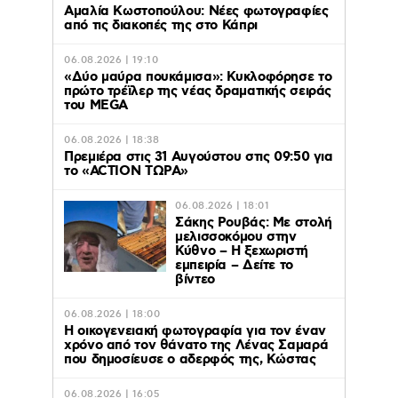
Αμαλία Κωστοπούλου: Νέες φωτογραφίες
από τις διακοπές της στο Κάπρι
06.08.2026 | 19:10
«Δύο μαύρα πουκάμισα»: Κυκλοφόρησε το
πρώτο τρέϊλερ της νέας δραματικής σειράς
του MEGA
06.08.2026 | 18:38
Πρεμιέρα στις 31 Αυγούστου στις 09:50 για
το «ACTION ΤΩΡΑ»
06.08.2026 | 18:01
Σάκης Ρουβάς: Με στολή
μελισσοκόμου στην
Κύθνο – Η ξεχωριστή
εμπειρία – Δείτε το
βίντεο
06.08.2026 | 18:00
Η οικογενειακή φωτογραφία για τον έναν
χρόνο από τον θάνατο της Λένας Σαμαρά
που δημοσίευσε ο αδερφός της, Κώστας
06.08.2026 | 16:05