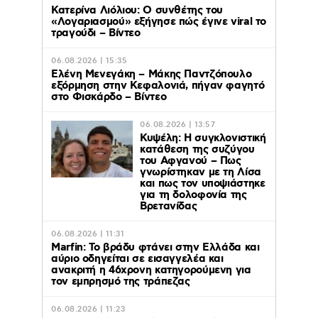
Κατερίνα Λιόλιου: Ο συνθέτης του
«Λογαριασμού» εξήγησε πώς έγινε viral το
τραγούδι – Βίντεο
06.08.2026 | 15:35
Ελένη Μενεγάκη – Μάκης Παντζόπουλο
εξόρμηση στην Κεφαλονιά, πήγαν φαγητό
στο Φισκάρδο – Βίντεο
06.08.2026 | 13:57
Κυψέλη: Η συγκλονιστική
κατάθεση της συζύγου
του Αφγανού – Πως
γνωρίστηκαν με τη Λίσα
και πως τον υποψιάστηκε
για τη δολοφονία της
Βρετανίδας
06.08.2026 | 11:31
Marfin: Το βράδυ φτάνει στην Ελλάδα και
αύριο οδηγείται σε εισαγγελέα και
ανακριτή η 46χρονη κατηγορούμενη για
τον εμπρησμό της τράπεζας
06.08.2026 | 11:23