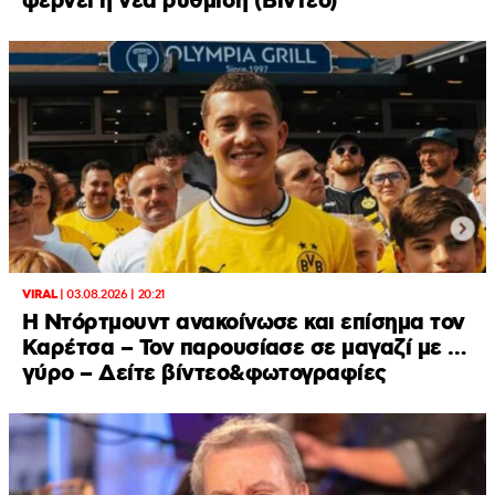
φέρνει η νέα ρύθμιση (Βίντεο)
VIRAL
|
03.08.2026 | 20:21
Η Ντόρτμουντ ανακοίνωσε και επίσημα τον
Καρέτσα – Τον παρουσίασε σε μαγαζί με …
γύρο – Δείτε βίντεο&φωτογραφίες