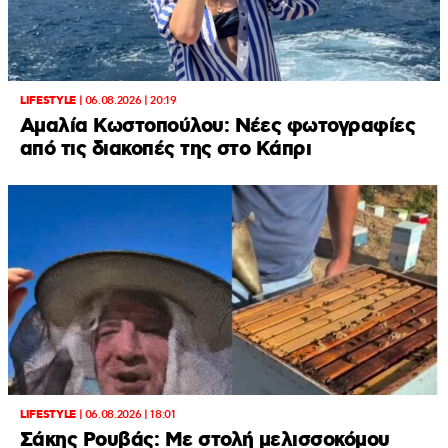
LIFESTYLE
|
06.08.2026 | 20:19
Αμαλία Κωστοπούλου: Νέες φωτογραφίες
από τις διακοπές της στο Κάπρι
LIFESTYLE
|
06.08.2026 | 18:01
Σάκης Ρουβάς: Με στολή μελισσοκόμου