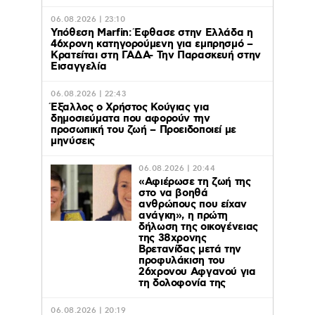
06.08.2026 | 23:10
Υπόθεση Marfin: Έφθασε στην Ελλάδα η
46χρονη κατηγορούμενη για εμπρησμό –
Κρατείται στη ΓΑΔΑ- Την Παρασκευή στην
Εισαγγελία
06.08.2026 | 22:43
Έξαλλος ο Χρήστος Κούγιας για
δημοσιεύματα που αφορούν την
προσωπική του ζωή – Προειδοποιεί με
μηνύσεις
06.08.2026 | 20:44
«Αφιέρωσε τη ζωή της
στο να βοηθά
ανθρώπους που είχαν
ανάγκη», η πρώτη
δήλωση της οικογένειας
της 38χρονης
Βρετανίδας μετά την
προφυλάκιση του
26χρονου Αφγανού για
τη δολοφονία της
06.08.2026 | 20:19