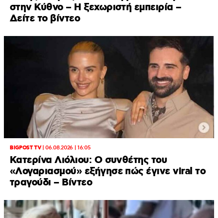
στην Κύθνο – Η ξεχωριστή εμπειρία –
Δείτε το βίντεο
BIGPOST TV
|
06.08.2026 | 16:05
Κατερίνα Λιόλιου: Ο συνθέτης του
«Λογαριασμού» εξήγησε πώς έγινε viral το
τραγούδι – Βίντεο