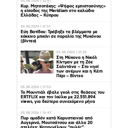
05.08.2026 | 22:47
Κυρ. Μητσοτάκης: «Ψήφος εμπιστοσύνης»
η είσοδος της Meridiam στο καλώδιο
Ελλάδας – Κύπρου
05.08.2026 | 21:51
Εύη Βατίδου: Τράβηξε τα βλέμματα με
κόκκινο μπικίνι σε παραλία της Μυκόνου
(βίντεο)
05.08.2026 | 21:32
Στη Μύκονο η Νικόλ
Κίντμαν με τη Ζόε
Σαλντάνα – Στο νησί
των ανέμων και η Κέιτι
Πέρι – Βίντεο
05.08.2026 | 17:55
Το Μουντιάλ έβαλε γκολ στις θεάσεις του
ERTFLIX και τον Ιούλιο με 22.551.894
views, για δεύτερο συνεχόμενο μήνα
05.08.2026 | 16:47
Πυρ ομαδόν κατά Καρυστιανού από
Αυγερινό, Μουτσάτσου και άλλα 20
στελέχη: Καταγγέλουν “αυλές”,