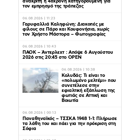
ανακριτή η 46χρονη κατηγορούμενη για
τον εμπρησμό της τράπεζας
06.08.2026 | 11:23
Γαρυφαλλιά Καληφώνη: Διακοπές με
φίλους σε Πάρο και Κουφονήσια, χωρίς
τον Χρήστο Μάστορα – Φωτογραφίες
06.08.2026 | 10:43
ΠΑΟΚ – Άντερλεχτ : Απόψε 6 Αυγούστου
2026 στις 20:45 στο ΟΡΕΝ
06.08.2026 | 10:38
Κολυδάς: Τι είναι το
«πολωμένο μελτέμι» που
συνετέλεσε στην
εφιαλτική εξάπλωση της
φωτιάς σε Αττική και
Βοιωτία
06.08.2026 | 00:13
Παναθηναϊκός – ΤΣΣΚΑ 1948 1-1: Πλήρωσε
τα λάθη του και πάει για την πρόκριση στη
Σόφια