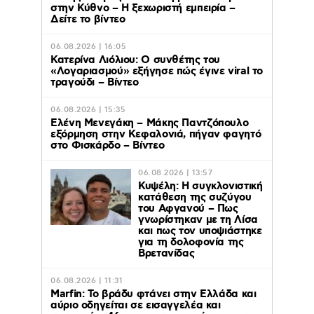
στην Κύθνο – Η ξεχωριστή εμπειρία –
Δείτε το βίντεο
06.08.2026 | 16:05
Κατερίνα Λιόλιου: Ο συνθέτης του
«Λογαριασμού» εξήγησε πώς έγινε viral το
τραγούδι – Βίντεο
06.08.2026 | 15:35
Ελένη Μενεγάκη – Μάκης Παντζόπουλο
εξόρμηση στην Κεφαλονιά, πήγαν φαγητό
στο Φισκάρδο – Βίντεο
06.08.2026 | 13:57
Κυψέλη: Η συγκλονιστική
κατάθεση της συζύγου
του Αφγανού – Πως
γνωρίστηκαν με τη Λίσα
και πως τον υποψιάστηκε
για τη δολοφονία της
Βρετανίδας
06.08.2026 | 11:31
Marfin: Το βράδυ φτάνει στην Ελλάδα και
αύριο οδηγείται σε εισαγγελέα και