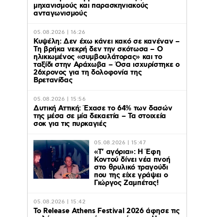
μηχανισμούς και παρασκηνιακούς
ανταγωνισμούς
05.08.2026 | 16:26
Κυψέλη: Δεν έχω κάνει κακό σε κανέναν –
Τη βρήκα νεκρή δεν την σκότωσα – Ο
ηλικιωμένος «συμβουλάτορας» και το
ταξίδι στην Αράχωβα – Όσα ισχυρίστηκε ο
26χρονος για τη δολοφονία της
Βρετανίδας
05.08.2026 | 15:56
Δυτική Αττική: Έχασε το 64% των δασών
της μέσα σε μία δεκαετία – Τα στοιχεία
σοκ για τις πυρκαγιές
05.08.2026 | 15:47
«Τ’ αγόρια»: Η Έφη
Κοντού δίνει νέα πνοή
στο θρυλικό τραγούδι
που της είχε γράψει ο
Γιώργος Ζαμπέτας!
05.08.2026 | 15:42
Το Release Athens Festival 2026 άφησε τις