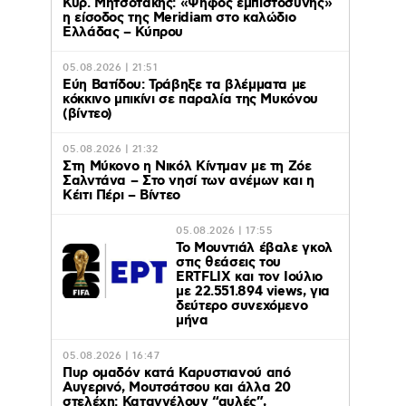
Κυρ. Μητσοτάκης: «Ψήφος εμπιστοσύνης»
η είσοδος της Meridiam στο καλώδιο
Ελλάδας – Κύπρου
05.08.2026 | 21:51
Εύη Βατίδου: Τράβηξε τα βλέμματα με
κόκκινο μπικίνι σε παραλία της Μυκόνου
(βίντεο)
05.08.2026 | 21:32
Στη Μύκονο η Νικόλ Κίντμαν με τη Ζόε
Σαλντάνα – Στο νησί των ανέμων και η
Κέιτι Πέρι – Βίντεο
05.08.2026 | 17:55
Το Μουντιάλ έβαλε γκολ
στις θεάσεις του
ERTFLIX και τον Ιούλιο
με 22.551.894 views, για
δεύτερο συνεχόμενο
μήνα
05.08.2026 | 16:47
Πυρ ομαδόν κατά Καρυστιανού από
Αυγερινό, Μουτσάτσου και άλλα 20
στελέχη: Καταγγέλουν “αυλές”,