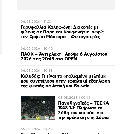
06.08.2026 | 11:23
Γαρυφαλλιά Καληφώνη: Διακοπές με
φίλους σε Πάρο και Κουφονήσια, χωρίς
τον Χρήστο Μάστορα – Φωτογραφίες
06.08.2026 | 10:43
ΠΑΟΚ – Άντερλεχτ : Απόψε 6 Αυγούστου
2026 στις 20:45 στο ΟΡΕΝ
06.08.2026 | 10:38
Κολυδάς: Τι είναι το «πολωμένο μελτέμι»
που συνετέλεσε στην εφιαλτική εξάπλωση
της φωτιάς σε Αττική και Βοιωτία
06.08.2026 | 00:13
Παναθηναϊκός – ΤΣΣΚΑ
1948 1-1: Πλήρωσε τα
λάθη του και πάει για
την πρόκριση στη Σόφια
05.08.2026 | 22:47