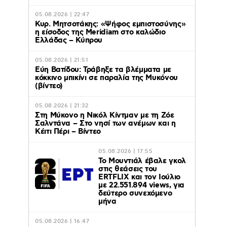
05.08.2026 | 22:47
Κυρ. Μητσοτάκης: «Ψήφος εμπιστοσύνης»
η είσοδος της Meridiam στο καλώδιο
Ελλάδας – Κύπρου
05.08.2026 | 21:51
Εύη Βατίδου: Τράβηξε τα βλέμματα με
κόκκινο μπικίνι σε παραλία της Μυκόνου
(βίντεο)
05.08.2026 | 21:32
Στη Μύκονο η Νικόλ Κίντμαν με τη Ζόε
Σαλντάνα – Στο νησί των ανέμων και η
Κέιτι Πέρι – Βίντεο
05.08.2026 | 17:55
Το Μουντιάλ έβαλε γκολ
στις θεάσεις του
ERTFLIX και τον Ιούλιο
με 22.551.894 views, για
δεύτερο συνεχόμενο
μήνα
05.08.2026 | 16:47