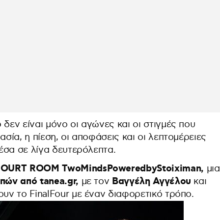
6
δεν είναι μόνο οι αγώνες και οι στιγμές που
ασία, η πίεση, οι αποφάσεις και οι λεπτομέρειες
έσα σε λίγα δευτερόλεπτα.
OURT ROOM TwoMinds
Powered
byStoiximan,
μια
πών από tanea.gr,
Βαγγέλη Αγγέλου
με τον
και
υν το FinalFour με έναν διαφορετικό τρόπο.