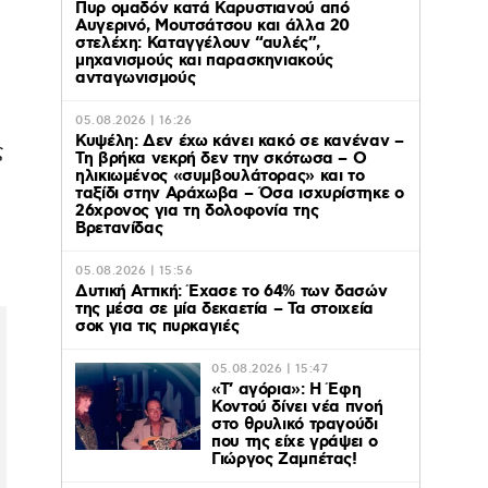
Πυρ ομαδόν κατά Καρυστιανού από
Αυγερινό, Μουτσάτσου και άλλα 20
στελέχη: Καταγγέλουν “αυλές”,
μηχανισμούς και παρασκηνιακούς
ανταγωνισμούς
05.08.2026 | 16:26
Κυψέλη: Δεν έχω κάνει κακό σε κανέναν –
ς
Τη βρήκα νεκρή δεν την σκότωσα – Ο
ηλικιωμένος «συμβουλάτορας» και το
ταξίδι στην Αράχωβα – Όσα ισχυρίστηκε ο
26χρονος για τη δολοφονία της
Βρετανίδας
05.08.2026 | 15:56
Δυτική Αττική: Έχασε το 64% των δασών
της μέσα σε μία δεκαετία – Τα στοιχεία
σοκ για τις πυρκαγιές
05.08.2026 | 15:47
«Τ’ αγόρια»: Η Έφη
Κοντού δίνει νέα πνοή
στο θρυλικό τραγούδι
που της είχε γράψει ο
Γιώργος Ζαμπέτας!