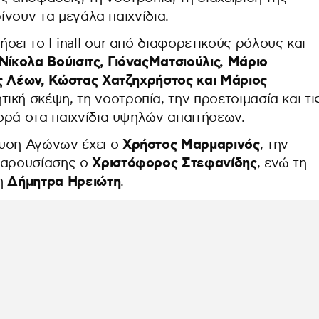
ρίνουν τα μεγάλα παιχνίδια.
σει το FinalFour από διαφορετικούς ρόλους και
ίκολα Βούισιτς, ΓιόναςΜατσιούλις, Μάριο
ς Λέων, Κώστας Χατζηχρήστος και Μάριος
ική σκέψη, τη νοοτροπία, την προετοιμασία και τι
ορά στα παιχνίδια υψηλών απαιτήσεων.
Χρήστος Μαρμαρινός
λυση Αγώνων έχει ο
, την
Χριστόφορος Στεφανίδης
 Παρουσίασης ο
, ενώ τη
Δήμητρα Ηρειώτη
 η
.