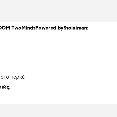
OM TwoMindsPowered byStoiximan:
ο στο παρκέ.
αιώς.