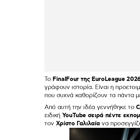
FinalFour της EuroLeague 202
Το
γράφουν ιστορία. Είναι η προετοιμ
που συχνά καθορίζουν τα πάντα μ
C
Από αυτή την ιδέα γεννήθηκε το
YouTube σειρά πέντε εκπομ
ειδική
Χρίστο Γαλιλαία
τον
να προσεγγίζο