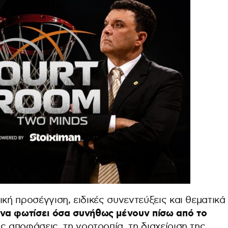
κή προσέγγιση, ειδικές συνεντεύξεις και θεματικά
α φωτίσει όσα συνήθως μένουν πίσω από το
ς αποφάσεις, τη νοοτροπία, τη διαχείριση της