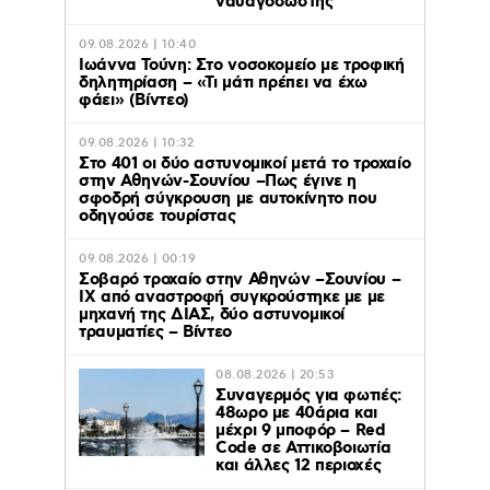
ναυαγοσώστης
09.08.2026 | 10:40
Ιωάννα Τούνη: Στο νοσοκομείο με τροφική
δηλητηρίαση – «Τι μάτι πρέπει να έχω
φάει» (Βίντεο)
09.08.2026 | 10:32
Στο 401 οι δύο αστυνομικοί μετά το τροχαίο
στην Αθηνών-Σουνίου –Πως έγινε η
σφοδρή σύγκρουση με αυτοκίνητο που
οδηγούσε τουρίστας
09.08.2026 | 00:19
Σοβαρό τροχαίο στην Αθηνών –Σουνίου –
ΙΧ από αναστροφή συγκρούστηκε με με
μηχανή της ΔΙΑΣ, δύο αστυνομικοί
τραυματίες – Βίντεο
08.08.2026 | 20:53
Συναγερμός για φωτιές:
48ωρο με 40άρια και
μέχρι 9 μποφόρ – Red
Code σε Αττικοβοιωτία
και άλλες 12 περιοχές