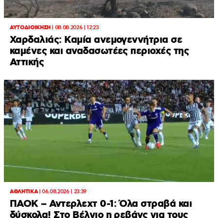
ΑΥΤΟΔΙΟΙΚΗΣΗ
|
08.08.2026 | 12:23
Χαρδαλιάς: Καμία ανεμογεννήτρια σε
καμένες και αναδασωτέες περιοχές της
Αττικής
ΑΘΛΗΤΙΚΑ
|
06.08.2026 | 23:39
ΠΑΟΚ – Αντερλεχτ 0-1: Όλα στραβά και
δύσκολα! Στο Βέλγιο η ρεβάνς για τους