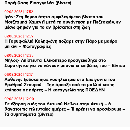
Παρέμβαση Εισαγγελέα (βίντεο)
09.08.2026 | 17:52
Ιράν: Στη δημοσιότητα αμφιλεγόμενο βίντεο του
Μοτζταμπά Χαμενεΐ μετά τη συνάντηση με Πεζεσκιάν, εν
μέσω φημών για το αν βρίσκεται στη ζωή
09.08.2026 | 12:59
Η Γαρυφαλλιά Καληφώνη πόζαρε στην Πάρο με μαύρο
μπικίνι – Φωτογραφίες
09.08.2026 | 12:35
Μήλος- Απίστευτο: Ελικόπτερο προσγειώθηκε στο
Σαρακήνικο για να κάνουν μπάνιο οι επιβάτες του – Βίντεο
09.08.2026 | 12:17
Ασθενής ξυλοκόπησε νοσηλεύτρια στα Επείγοντα του
Ερυθρού Σταυρού – Tην άρπαξε από τα μαλλιά και τη
χτύπησε σε πόρτες – Η καταγγελία της ΠΟΕΔΗΝ
09.08.2026 | 12:00
Σε έξαρση ο ιός του Δυτικού Νείλου στην Αττική – 6
θάνατοι τις τελευταίες ημέρες – Τι πρέπει να προσέχουμε –
Τα συμπτώματα (βίντεο)