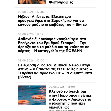
Φωτογραφίες
09.08.2026 | 12:35
Μήλος- Απίστευτο: Ελικόπτερο
προσγειώθηκε στο Σαρακήνικο για να
κάνουν μπάνιο οι επιβάτες του – Βίντεο
09.08.2026 | 12:17
Ασθενής ξυλοκόπησε νοσηλεύτρια στα
Επείγοντα του Ερυθρού Σταυρού – Tην
άρπαξε από τα μαλλιά και τη χτύπησε σε
πόρτες – Η καταγγελία της ΠΟΕΔΗΝ
09.08.2026 | 12:00
Σε έξαρση ο ιός του Δυτικού Νείλου στην
Αττική – 6 θάνατοι τις τελευταίες ημέρες –
Τι πρέπει να προσέχουμε – Τα συμπτώματα
(βίντεο)
09.08.2026 | 11:00
Κλειστό το beach bar
στην Πάρο όπου πνίγηκε
ο 4χρονος – Απολογείται
ο ιδιοκτήτης που είχε
δηλωθεί ως