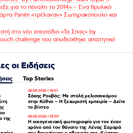
λεξε για το πέναλτι το 2014» – Ένα θρυλικό
κάρτα Panini «τρέλαναν» Σωτηρακόπουλο και
στή στο νέο επεισόδιο «Τα Σπας» by
 touch challenge που αποδείχθηκε απαιτητικό
ες οι Ειδήσεις
ήσεις
Top Stories
06.08.2026 | 18:01
ά
Σάκης Ρουβάς: Με στολή μελισσοκόμου
ώτη
στην Κύθνο – Η ξεχωριστή εμπειρία – Δείτε
ης
το βίντεο
ου
06.08.2026 | 18:00
α της
Η οικογενειακή φωτογραφία για τον έναν
χρόνο από τον θάνατο της Λένας Σαμαρά