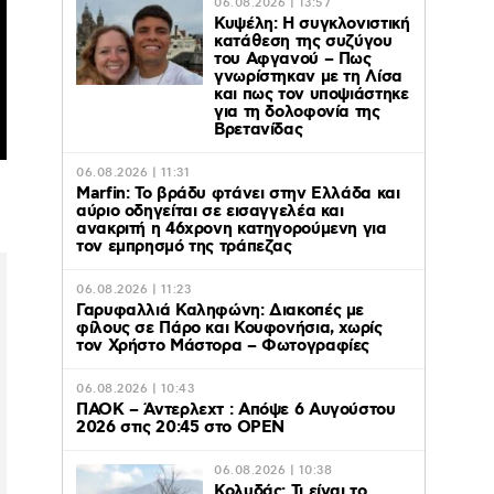
06.08.2026 | 13:57
Κυψέλη: Η συγκλονιστική
κατάθεση της συζύγου
του Αφγανού – Πως
γνωρίστηκαν με τη Λίσα
και πως τον υποψιάστηκε
για τη δολοφονία της
Βρετανίδας
06.08.2026 | 11:31
Marfin: Το βράδυ φτάνει στην Ελλάδα και
αύριο οδηγείται σε εισαγγελέα και
ανακριτή η 46χρονη κατηγορούμενη για
τον εμπρησμό της τράπεζας
06.08.2026 | 11:23
Γαρυφαλλιά Καληφώνη: Διακοπές με
φίλους σε Πάρο και Κουφονήσια, χωρίς
τον Χρήστο Μάστορα – Φωτογραφίες
06.08.2026 | 10:43
ΠΑΟΚ – Άντερλεχτ : Απόψε 6 Αυγούστου
2026 στις 20:45 στο ΟΡΕΝ
06.08.2026 | 10:38
Κολυδάς: Τι είναι το