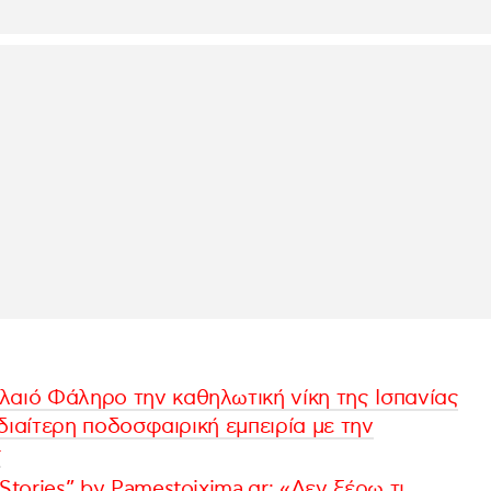
λαιό Φάληρο την καθηλωτική νίκη της Ισπανίας
 ιδιαίτερη ποδοσφαιρική εμπειρία με την
r
Stories” by Pamestoixima.gr: «Δεν ξέρω τι