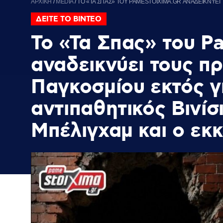
ΑΡΧΙΚΗ
/
MEDIA
/
ΤΟ «ΤΑ ΣΠΑΣ» ΤΟΥ PAMESTOIXIMA.GR ΑΝΑΔΕΙΚΝΥΕΙ 
ΔΕΙΤΕ ΤΟ ΒΙΝΤΕΟ
Το «Τα Σπας» του P
αναδεικνύει τους π
Παγκοσμίου εκτός γ
αντιπαθητικός Βινίσ
Μπέλιγχαμ και ο εκ