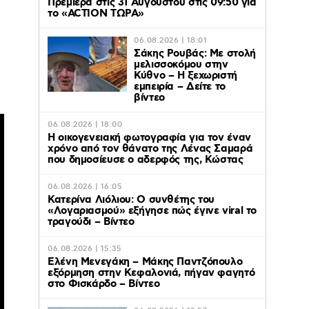
Πρεμιέρα στις 31 Αυγούστου στις 09:50 για
το «ACTION ΤΩΡΑ»
06.08.2026 | 18:01
Σάκης Ρουβάς: Με στολή
μελισσοκόμου στην
Κύθνο – Η ξεχωριστή
εμπειρία – Δείτε το
βίντεο
06.08.2026 | 18:00
Η οικογενειακή φωτογραφία για τον έναν
χρόνο από τον θάνατο της Λένας Σαμαρά
που δημοσίευσε ο αδερφός της, Κώστας
06.08.2026 | 16:05
Κατερίνα Λιόλιου: Ο συνθέτης του
«Λογαριασμού» εξήγησε πώς έγινε viral το
τραγούδι – Βίντεο
06.08.2026 | 15:35
Ελένη Μενεγάκη – Μάκης Παντζόπουλο
εξόρμηση στην Κεφαλονιά, πήγαν φαγητό
στο Φισκάρδο – Βίντεο