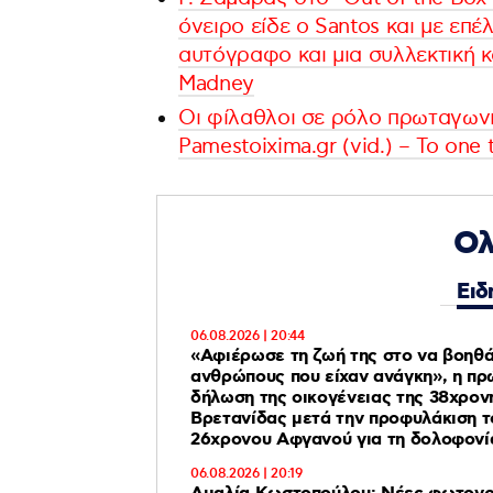
όνειρο είδε ο Santos και με επέ
αυτόγραφο και μια συλλεκτική 
Madney
Οι φίλαθλοι σε ρόλο πρωταγωνι
Pamestoixima.gr (vid.) – Το one
Ολ
Ειδ
06.08.2026 | 20:44
«Αφιέρωσε τη ζωή της στο να βοηθ
ανθρώπους που είχαν ανάγκη», η πρ
δήλωση της οικογένειας της 38χρον
Βρετανίδας μετά την προφυλάκιση τ
26χρονου Αφγανού για τη δολοφονί
06.08.2026 | 20:19