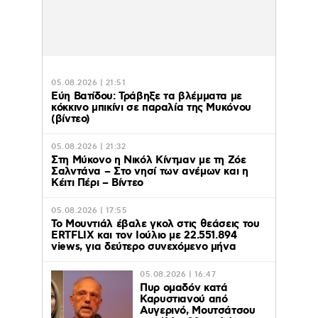
05.08.2026 | 21:51
Εύη Βατίδου: Τράβηξε τα βλέμματα με
κόκκινο μπικίνι σε παραλία της Μυκόνου
(βίντεο)
05.08.2026 | 21:32
Στη Μύκονο η Νικόλ Κίντμαν με τη Ζόε
Σαλντάνα – Στο νησί των ανέμων και η
Κέιτι Πέρι – Βίντεο
05.08.2026 | 17:55
Το Μουντιάλ έβαλε γκολ στις θεάσεις του
ERTFLIX και τον Ιούλιο με 22.551.894
views, για δεύτερο συνεχόμενο μήνα
05.08.2026 | 16:47
Πυρ ομαδόν κατά
Καρυστιανού από
Αυγερινό, Μουτσάτσου