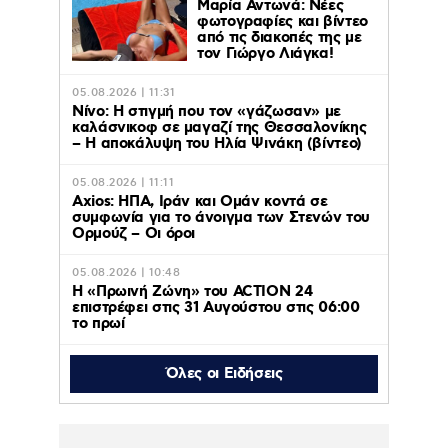
Μαρία Αντωνά: Νέες
φωτογραφίες και βίντεο
από τις διακοπές της με
τον Γιώργο Λιάγκα!
05.08.2026 | 11:31
Νίνο: Η στιγμή που τον «γάζωσαν» με
καλάσνικοφ σε μαγαζί της Θεσσαλονίκης
– Η αποκάλυψη του Ηλία Ψινάκη (βίντεο)
05.08.2026 | 11:11
Axios: ΗΠΑ, Ιράν και Ομάν κοντά σε
συμφωνία για το άνοιγμα των Στενών του
Ορμούζ – Οι όροι
05.08.2026 | 10:48
Η «Πρωινή Ζώνη» του ACTION 24
επιστρέφει στις 31 Αυγούστου στις 06:00
το πρωί
Όλες οι Ειδήσεις