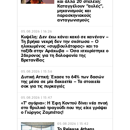
και άλλα 20 στελέχη:
Καταγγέλουν “αυλές”,
μηχανισμούς και
παρασκηνιακούς
ανταγωνισμούς
05.08.2026 | 16:26
Κυψέλη: Δεν έχω κάνει κακό σε κανέναν –
Τη βρήκα νεκρή δεν την σκότωσα – Ο
ηλικιωμένος «συμβουλάτορας» και το
ταξίδι στην Αράχωβα – Όσα ισχυρίστηκε ο
26χρονος για τη δολοφονία της
Βρετανίδας
05.08.2026 | 15:56
Δυτική Αττική: Έχασε το 64% των δασών
της μέσα σε μία δεκαετία – Τα στοιχεία
σοκ για τις πυρκαγιές
05.08.2026 | 15:47
«Τ’ αγόρια»: Η Έφη Κοντού δίνει νέα πνοή
στο θρυλικό τραγούδι που της είχε γράψει
ο Γιώργος Ζαμπέτας!
05.08.2026 | 15:42
Το Release Athens