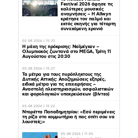
Festival 2026 άφησε τις
καλύτερες μουσικές
αναμνήσεις – Η Allwyn
κράτησε τον παλμό και
εκτός σκηνής για τέταρτη
συνεχόμενη χρονιά
05.08.2026 | 15:33
Η μάχη της πρόκρισης: Ναϊμέγκεν –
Ολυμπιακός ζωντανά στο MEGA, Τρίτη 11
Αυγούστου στις 20:30
05.08.2026 | 15:27
Τα μέτρα για τους πυρόπληκτους της
Δυτικής Αττικής: Αποζημιώσεις εξπρές,
ειδικά μέτρα για τις επιχειρήσεις –
Αναστολή πλειστηριασμών, ασφαλιστικών
και φορολογικών υποχρεώσεων (βίντεο)
05.08.2026 | 15:22
Ντορέττα Παπαδημητρίου: «Εσύ περιμένεις
τη ρίζα στο κομμωτήριο ή πας σπίτι σου να
λουστείς;»
05.08.2026 | 11:45