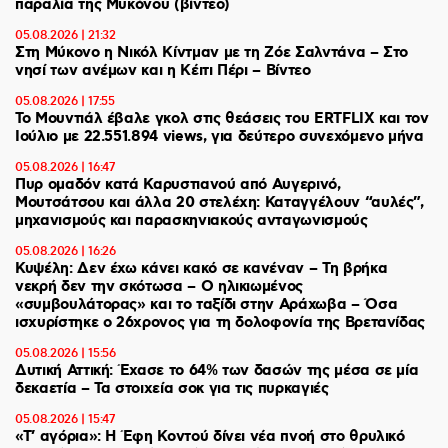
παραλία της Μυκόνου (βίντεο)
05.08.2026 | 21:32
Στη Μύκονο η Νικόλ Κίντμαν με τη Ζόε Σαλντάνα – Στο
νησί των ανέμων και η Κέιτι Πέρι – Βίντεο
05.08.2026 | 17:55
Το Μουντιάλ έβαλε γκολ στις θεάσεις του ERTFLIX και τον
Ιούλιο με 22.551.894 views, για δεύτερο συνεχόμενο μήνα
05.08.2026 | 16:47
Πυρ ομαδόν κατά Καρυστιανού από Αυγερινό,
Μουτσάτσου και άλλα 20 στελέχη: Καταγγέλουν “αυλές”,
μηχανισμούς και παρασκηνιακούς ανταγωνισμούς
05.08.2026 | 16:26
Κυψέλη: Δεν έχω κάνει κακό σε κανέναν – Τη βρήκα
νεκρή δεν την σκότωσα – Ο ηλικιωμένος
«συμβουλάτορας» και το ταξίδι στην Αράχωβα – Όσα
ισχυρίστηκε ο 26χρονος για τη δολοφονία της Βρετανίδας
05.08.2026 | 15:56
Δυτική Αττική: Έχασε το 64% των δασών της μέσα σε μία
δεκαετία – Τα στοιχεία σοκ για τις πυρκαγιές
05.08.2026 | 15:47
«Τ’ αγόρια»: Η Έφη Κοντού δίνει νέα πνοή στο θρυλικό