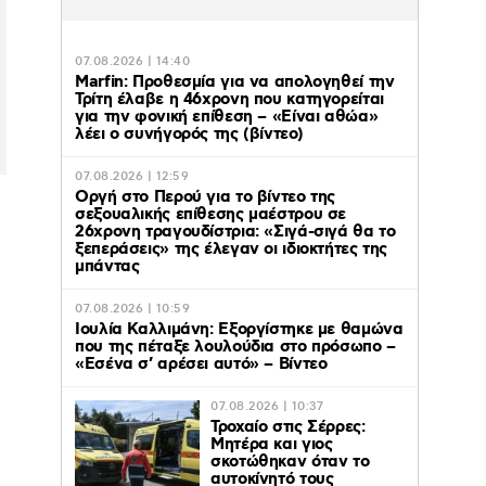
07.08.2026 | 14:40
Marfin: Προθεσμία για να απολογηθεί την
Τρίτη έλαβε η 46χρονη που κατηγορείται
για την φονική επίθεση – «Είναι αθώα»
λέει ο συνήγορός της (βίντεο)
07.08.2026 | 12:59
Οργή στο Περού για το βίντεο της
σεξουαλικής επίθεσης μαέστρου σε
26χρονη τραγουδίστρια: «Σιγά-σιγά θα το
ξεπεράσεις» της έλεγαν οι ιδιοκτήτες της
μπάντας
07.08.2026 | 10:59
Ιουλία Καλλιμάνη: Εξοργίστηκε με θαμώνα
που της πέταξε λουλούδια στο πρόσωπο –
«Εσένα σ’ αρέσει αυτό» – Βίντεο
07.08.2026 | 10:37
Τροχαίο στις Σέρρες:
Μητέρα και γιος
σκοτώθηκαν όταν το
αυτοκίνητό τους