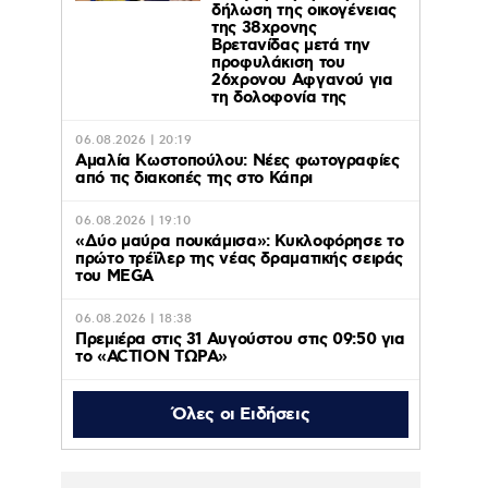
δήλωση της οικογένειας
της 38χρονης
Βρετανίδας μετά την
προφυλάκιση του
26χρονου Αφγανού για
τη δολοφονία της
06.08.2026 | 20:19
Αμαλία Κωστοπούλου: Νέες φωτογραφίες
από τις διακοπές της στο Κάπρι
06.08.2026 | 19:10
«Δύο μαύρα πουκάμισα»: Κυκλοφόρησε το
πρώτο τρέϊλερ της νέας δραματικής σειράς
του MEGA
06.08.2026 | 18:38
Πρεμιέρα στις 31 Αυγούστου στις 09:50 για
το «ACTION ΤΩΡΑ»
Όλες οι Ειδήσεις