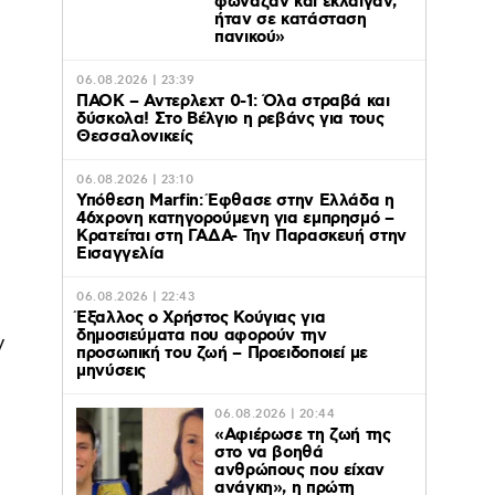
φώναζαν και έκλαιγαν,
ήταν σε κατάσταση
πανικού»
06.08.2026 | 23:39
ΠΑΟΚ – Αντερλεχτ 0-1: Όλα στραβά και
δύσκολα! Στο Βέλγιο η ρεβάνς για τους
Θεσσαλονικείς
06.08.2026 | 23:10
Υπόθεση Marfin: Έφθασε στην Ελλάδα η
46χρονη κατηγορούμενη για εμπρησμό –
Κρατείται στη ΓΑΔΑ- Την Παρασκευή στην
Εισαγγελία
06.08.2026 | 22:43
Έξαλλος ο Χρήστος Κούγιας για
δημοσιεύματα που αφορούν την
ν
προσωπική του ζωή – Προειδοποιεί με
μηνύσεις
06.08.2026 | 20:44
«Αφιέρωσε τη ζωή της
στο να βοηθά
ανθρώπους που είχαν
ανάγκη», η πρώτη