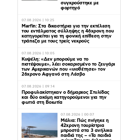
συγκρούστηκε με
φορτηγό
07.08.2026 | 10:25
Marfin: Στα δικαστήρια για την εκτέλεση
του εντάλματος σύλληψης η 46χρονη που
κατηγορείται για τη φονική επίθεση στην
τράπεζα με τους τρείς νεκρούς
07.08.2026 | 10:05
Κυψέλη: «Δεν μπορούμε να το
πιστέψουμε», λέει σοκαρισμένο το ζευγάρι
των Αμερικανών που «υιοθέτησε» τον
26χρονο Αφγανό στη Λέσβο
07.08.2026 | 09:14
Προφυλακίστηκαν ο δήμαρχος Στυλίδας
και δύο ακόμη κατηγορούμενοι για την
φωτιά στη Βοιωτία
07.08.2026 | 00:07
Μάλια: Πώς πνίγηκε η
42χρονη τουρίστρια
μπροστά στα 3 ανήλικα
παιδιά της – «Τα παιδιά