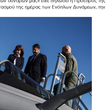
των συνόρων μας» είχε δηλώσει η Πρόεδρος της
ρτασμού της ημέρας των Ενόπλων Δυνάμεων, την