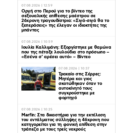
07.08.2026 | 12:59
Οργή στο Περού για το βίντεο της
σεξουαλικής επίθεσης μαέστρου σε
26χρονη τραγουδίστρια: «Σιγά-σιγά θα το
ξεπεράσεις» της έλεγαν οι ιδιοκτήτες της
μπάντας
07.08.2026 | 10:59
Ιουλία Καλλιμάνη: Εξοργίστηκε με θαμώνα
που της πέταξε λουλούδια στο πρόσωπο –
«Εσένα σ’ αρέσει αυτό» – Βίντεο
07.08.2026 | 10:37
Τροχαίο στις Σέρρες:
Μητέρα και γιος
σκοτώθηκαν όταν το
αυτοκίνητό τους
συγκρούστηκε με
φορτηγό
07.08.2026 | 10:25
Marfin: Στα δικαστήρια για την εκτέλεση
του εντάλματος σύλληψης η 46χρονη που
κατηγορείται για τη φονική επίθεση στην
τράπεζα με τους τρείς νεκρούς