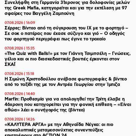
Συνελήφθη στη Γερμανία 31χρονος για δολοφονίες μελών
της Greek Mafia, κατηγορείται και για την εκτέλεση με 97
σφαίρες του Βαγγέλη Ζαμπούνη
07.08.2026 | 16:09
Σέρρες: Βίντεο από τη σύγκρουση του ΙΧ με το φορτηγό –
Σε σοκ ο πατέρας που έχασε σύζυγο και γιό – Ο οδηγός
του φορτηγού περιγράφει πως έγινε το τροχαίο
07.08.2026 | 15:35
«The Quiz with Balls!» με τον Γιάννη Τσιμιτσέλη – Γνώσεις,
γέλιο και οι πιο διασκεδαστικές βουτιές έρχονται στον
ΣΚΑΪ
07.08.2026 | 15:18
Η Σιμώνη Χριστοδούλου ανέβασε φωτογραφίες & βίντεο
από το ταξίδι της με τον Αντρέα Γεωργίου στην Ίμπιζα
07.08.2026 | 14:40
Marfin: Προθεσμία για να απολογηθεί την Τρίτη έλαβε η
46χρονη που κατηγορείται για την φονική επίθεση – «Είναι
αθώα» λέει ο συνήγορός της (βίντεο)
07.08.2026 | 14:26
«ΚΑΛΥΤΕΡΑ ΑΡΓΑ» με την Αθηναΐδα Νέγκα: οι πιο
αποκαλυπτικές μεταμεσονύχτιες συνεντεύξεις
επιστρέφουν στο ACTION 24