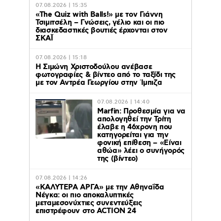
07.08.2026 | 15:35
«The Quiz with Balls!» με τον Γιάννη
Τσιμιτσέλη – Γνώσεις, γέλιο και οι πιο
διασκεδαστικές βουτιές έρχονται στον
ΣΚΑΪ
07.08.2026 | 15:18
Η Σιμώνη Χριστοδούλου ανέβασε
φωτογραφίες & βίντεο από το ταξίδι της
με τον Αντρέα Γεωργίου στην Ίμπιζα
07.08.2026 | 14:40
Marfin: Προθεσμία για να
απολογηθεί την Τρίτη
έλαβε η 46χρονη που
κατηγορείται για την
φονική επίθεση – «Είναι
αθώα» λέει ο συνήγορός
της (βίντεο)
07.08.2026 | 14:26
«ΚΑΛΥΤΕΡΑ ΑΡΓΑ» με την Αθηναΐδα
Νέγκα: οι πιο αποκαλυπτικές
μεταμεσονύχτιες συνεντεύξεις
επιστρέφουν στο ACTION 24