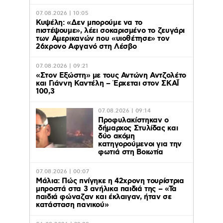
07.08.2026 | 10:05
Κυψέλη: «Δεν μπορούμε να το
πιστέψουμε», λέει σοκαρισμένο το ζευγάρι
των Αμερικανών που «υιοθέτησε» τον
26χρονο Αφγανό στη Λέσβο
07.08.2026 | 09:21
«Στον Εξώστη» με τους Αντώνη Αντζολέτο
και Γιάννη Καντέλη – Έρχεται στον ΣΚΑΪ
100,3
07.08.2026 | 09:14
Προφυλακίστηκαν ο
δήμαρχος Στυλίδας και
δύο ακόμη
κατηγορούμενοι για την
φωτιά στη Βοιωτία
07.08.2026 | 00:07
Μάλια: Πώς πνίγηκε η 42χρονη τουρίστρια
μπροστά στα 3 ανήλικα παιδιά της – «Τα
παιδιά φώναζαν και έκλαιγαν, ήταν σε
κατάσταση πανικού»