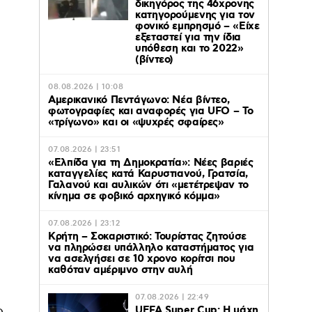
δικηγόρος της 46χρονης
κατηγορούμενης για τον
φονικό εμπρησμό – «Είχε
εξεταστεί για την ίδια
υπόθεση και το 2022»
(βίντεο)
08.08.2026 | 10:08
Αμερικανικό Πεντάγωνο: Νέα βίντεο,
φωτογραφίες και αναφορές για UFO – Το
«τρίγωνο» και οι «ψυχρές σφαίρες»
07.08.2026 | 23:51
«Ελπίδα για τη Δημοκρατία»: Νέες βαριές
καταγγελίες κατά Καρυστιανού, Γρατσία,
Γαλανού και αυλικών ότι «μετέτρεψαν το
κίνημα σε φοβικό αρχηγικό κόμμα»
07.08.2026 | 23:12
Κρήτη – Σοκαριστικό: Τουρίστας ζητούσε
να πληρώσει υπάλληλο καταστήματος για
να ασελγήσει σε 10 χρονο κορίτσι που
καθόταν αμέριμνο στην αυλή
07.08.2026 | 22:49
ο
UEFA Super Cup: Η μάχη