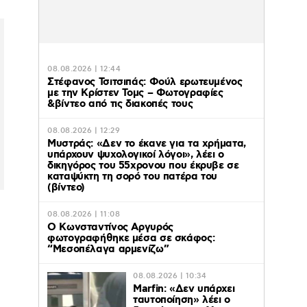
08.08.2026 | 12:44
Στέφανος Τσιτσιπάς: Φούλ ερωτευμένος
με την Κρίστεν Τομς – Φωτογραφίες
&βίντεο από τις διακοπές τους
08.08.2026 | 12:29
Μυστράς: «Δεν το έκανε για τα χρήματα,
υπάρχουν ψυχολογικοί λόγοι», λέει ο
δικηγόρος του 55χρονου που έκρυβε σε
καταψύκτη τη σορό του πατέρα του
(βίντεο)
08.08.2026 | 11:08
Ο Κωνσταντίνος Αργυρός
φωτογραφήθηκε μέσα σε σκάφος:
“Μεσοπέλαγα αρμενίζω”
08.08.2026 | 10:34
Marfin: «Δεν υπάρχει
ταυτοποίηση» λέει ο