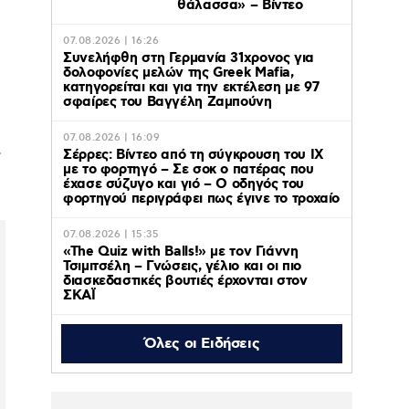
θάλασσα» – Βίντεο
07.08.2026 | 16:26
Συνελήφθη στη Γερμανία 31χρονος για
δολοφονίες μελών της Greek Mafia,
κατηγορείται και για την εκτέλεση με 97
σφαίρες του Βαγγέλη Ζαμπούνη
07.08.2026 | 16:09
.
Σέρρες: Βίντεο από τη σύγκρουση του ΙΧ
με το φορτηγό – Σε σοκ ο πατέρας που
έχασε σύζυγο και γιό – Ο οδηγός του
φορτηγού περιγράφει πως έγινε το τροχαίο
07.08.2026 | 15:35
«The Quiz with Balls!» με τον Γιάννη
Τσιμιτσέλη – Γνώσεις, γέλιο και οι πιο
διασκεδαστικές βουτιές έρχονται στον
ΣΚΑΪ
Όλες οι Ειδήσεις