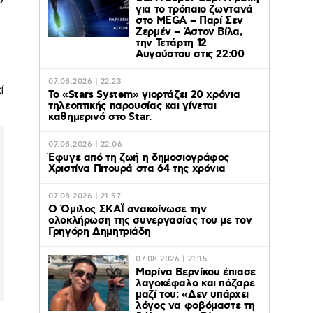
για το τρόπαιο ζωντανά
στο MEGA – Παρί Σεν
Ζερμέν – Άστον Βίλα,
την Τετάρτη 12
Αυγούστου στις 22:00
ι
07.08.2026 | 22:23
ί
Το «Stars System» γιορτάζει 20 χρόνια
τηλεοπτικής παρουσίας και γίνεται
καθημερινό στο Star.
07.08.2026 | 22:06
Έφυγε από τη ζωή η δημοσιογράφος
Χριστίνα Πιτουρά στα 64 της χρόνια
07.08.2026 | 21:57
Ο Όμιλος ΣΚΑΪ ανακοίνωσε την
ολοκλήρωση της συνεργασίας του με τον
Γρηγόρη Δημητριάδη
07.08.2026 | 21:15
Μαρίνα Βερνίκου έπιασε
λαγοκέφαλο και πόζαρε
μαζί του: «Δεν υπάρχει
λόγος να φοβόμαστε τη