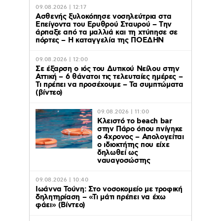
09.08.2026 | 12:17
Ασθενής ξυλοκόπησε νοσηλεύτρια στα
Επείγοντα του Ερυθρού Σταυρού – Tην
άρπαξε από τα μαλλιά και τη χτύπησε σε
πόρτες – Η καταγγελία της ΠΟΕΔΗΝ
09.08.2026 | 12:00
Σε έξαρση ο ιός του Δυτικού Νείλου στην
Αττική – 6 θάνατοι τις τελευταίες ημέρες –
Τι πρέπει να προσέχουμε – Τα συμπτώματα
(βίντεο)
09.08.2026 | 11:00
Κλειστό το beach bar
στην Πάρο όπου πνίγηκε
ο 4χρονος – Απολογείται
ο ιδιοκτήτης που είχε
δηλωθεί ως
ναυαγοσώστης
09.08.2026 | 10:40
Ιωάννα Τούνη: Στο νοσοκομείο με τροφική
δηλητηρίαση – «Τι μάτι πρέπει να έχω
φάει» (Βίντεο)