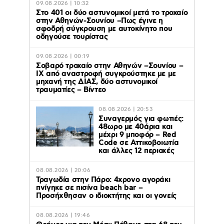
09.08.2026 | 10:32
Στο 401 οι δύο αστυνομικοί μετά το τροχαίο
στην Αθηνών-Σουνίου –Πως έγινε η
σφοδρή σύγκρουση με αυτοκίνητο που
οδηγούσε τουρίστας
09.08.2026 | 00:19
Σοβαρό τροχαίο στην Αθηνών –Σουνίου –
ΙΧ από αναστροφή συγκρούστηκε με με
μηχανή της ΔΙΑΣ, δύο αστυνομικοί
τραυματίες – Βίντεο
08.08.2026 | 20:53
Συναγερμός για φωτιές:
48ωρο με 40άρια και
μέχρι 9 μποφόρ – Red
Code σε Αττικοβοιωτία
και άλλες 12 περιοχές
08.08.2026 | 20:06
Τραγωδία στην Πάρο: 4χρονο αγοράκι
πνίγηκε σε πισίνα beach bar –
Προσήχθησαν ο ιδιοκτήτης και οι γονείς
08.08.2026 | 19:46