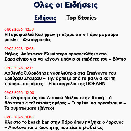
Ολες οι Ειδήσεις
Ειδήσεις
Top Stories
09.08.2026 | 12:59
Η Γαρυφαλλιά Καληφώνη πόζαρε στην Πάρο με μαύρο
μπικίνι – Φωτογραφίες
09.08.2026 | 12:35
Μήλος- Απίστευτο: Ελικόπτερο προσγειώθηκε στο
Σαρακήνικο για να κάνουν μπάνιο οι επιβάτες του – Βίντεο
09.08.2026 | 12:17
Ασθενής ξυλοκόπησε νοσηλεύτρια στα Επείγοντα του
Ερυθρού Σταυρού – Tην άρπαξε από τα μαλλιά και τη
χτύπησε σε πόρτες – Η καταγγελία της ΠΟΕΔΗΝ
09.08.2026 | 12:00
Σε έξαρση ο ιός του Δυτικού Νείλου στην Αττική – 6
θάνατοι τις τελευταίες ημέρες – Τι πρέπει να προσέχουμε –
Τα συμπτώματα (βίντεο)
09.08.2026 | 11:00
Κλειστό το beach bar στην Πάρο όπου πνίγηκε ο 4χρονος
– Απολογείται ο ιδιοκτήτης που είχε δηλωθεί ως