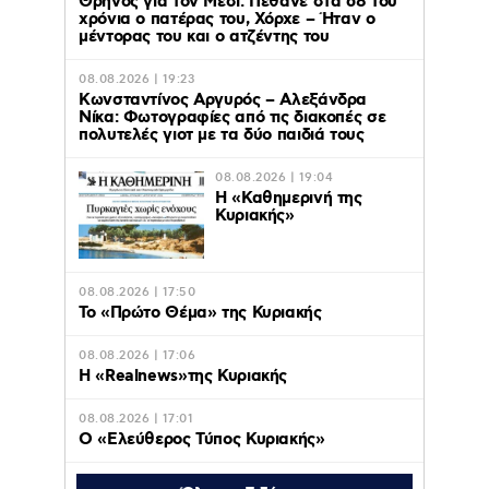
Θρήνος για τον Μέσι: Πέθανε στα 68 του
χρόνια ο πατέρας του, Χόρχε – Ήταν ο
μέντορας του και ο ατζέντης του
08.08.2026 | 19:23
Κωνσταντίνος Αργυρός – Αλεξάνδρα
Νίκα: Φωτογραφίες από τις διακοπές σε
πολυτελές γιοτ με τα δύο παιδιά τους
08.08.2026 | 19:04
H «Καθημερινή της
Κυριακής»
08.08.2026 | 17:50
Το «Πρώτο Θέμα» της Κυριακής
08.08.2026 | 17:06
Η «Realnews»της Κυριακής
08.08.2026 | 17:01
Ο «Eλεύθερος Τύπος Κυριακής»