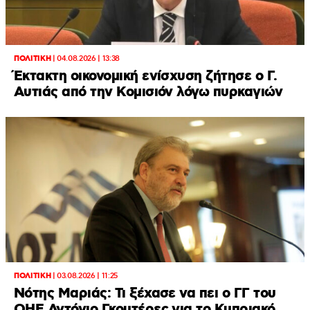
ΠΟΛΙΤΙΚΗ
|
04.08.2026 | 13:38
Έκτακτη οικονομική ενίσχυση ζήτησε ο Γ.
Αυτιάς από την Κομισιόν λόγω πυρκαγιών
ΠΟΛΙΤΙΚΗ
|
03.08.2026 | 11:25
Νότης Μαριάς: Τι ξέχασε να πει ο ΓΓ του
ΟΗΕ Αντόνιο Γκουτέρες για το Κυπριακό