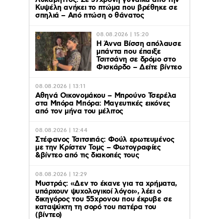
Λυκαβηττός: Σε 57χρονη γυναίκα από την
Κυψέλη ανήκει το πτώμα που βρέθηκε σε
σπηλιά – Από πτώση ο θάνατος
08.08.2026 | 15:20
Η Άννα Βίσση απόλαυσε
μπάντα που έπαιξε
Τσιτσάνη σε δρόμο στο
Φισκάρδο – Δείτε βίντεο
08.08.2026 | 13:11
Αθηνά Οικονομάκου – Μπρούνο Τσερέλα
στα Μπόρα Μπόρα: Mαγευτικές εικόνες
από τον μήνα του μέλιτος
08.08.2026 | 12:44
Στέφανος Τσιτσιπάς: Φούλ ερωτευμένος
με την Κρίστεν Τομς – Φωτογραφίες
&βίντεο από τις διακοπές τους
08.08.2026 | 12:29
Μυστράς: «Δεν το έκανε για τα χρήματα,
υπάρχουν ψυχολογικοί λόγοι», λέει ο
δικηγόρος του 55χρονου που έκρυβε σε
καταψύκτη τη σορό του πατέρα του
(βίντεο)