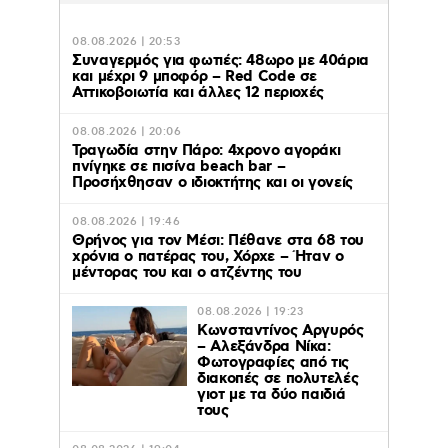
08.08.2026 | 20:53
Συναγερμός για φωτιές: 48ωρο με 40άρια
και μέχρι 9 μποφόρ – Red Code σε
Αττικοβοιωτία και άλλες 12 περιοχές
08.08.2026 | 20:06
Τραγωδία στην Πάρο: 4χρονο αγοράκι
πνίγηκε σε πισίνα beach bar –
Προσήχθησαν ο ιδιοκτήτης και οι γονείς
08.08.2026 | 19:46
Θρήνος για τον Μέσι: Πέθανε στα 68 του
χρόνια ο πατέρας του, Χόρχε – Ήταν ο
μέντορας του και ο ατζέντης του
08.08.2026 | 19:23
Κωνσταντίνος Αργυρός
– Αλεξάνδρα Νίκα:
Φωτογραφίες από τις
διακοπές σε πολυτελές
γιοτ με τα δύο παιδιά
τους