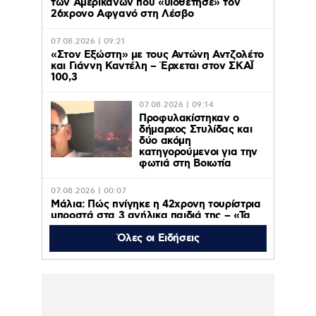
των Αμερικανών που «υιοθέτησε» τον
26χρονο Αφγανό στη Λέσβο
07.08.2026 | 09:21
«Στον Εξώστη» με τους Αντώνη Αντζολέτο
και Γιάννη Καντέλη – Έρχεται στον ΣΚΑΪ
100,3
07.08.2026 | 09:14
Προφυλακίστηκαν ο
δήμαρχος Στυλίδας και
δύο ακόμη
κατηγορούμενοι για την
φωτιά στη Βοιωτία
07.08.2026 | 00:07
Μάλια: Πώς πνίγηκε η 42χρονη τουρίστρια
μπροστά στα 3 ανήλικα παιδιά της – «Τα
παιδιά φώναζαν και έκλαιγαν, ήταν σε
κατάσταση πανικού»
Όλες οι Ειδήσεις
06.08.2026 | 23:39
ΠΑΟΚ – Αντερλεχτ 0-1: Όλα στραβά και
δύσκολα! Στο Βέλγιο η ρεβάνς για τους
Θεσσαλονικείς