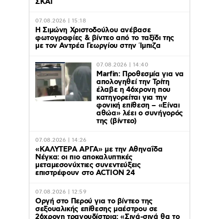
ΣΚΑΪ
07.08.2026 | 15:18
Η Σιμώνη Χριστοδούλου ανέβασε
φωτογραφίες & βίντεο από το ταξίδι της
με τον Αντρέα Γεωργίου στην Ίμπιζα
07.08.2026 | 14:40
Marfin: Προθεσμία για να
απολογηθεί την Τρίτη
έλαβε η 46χρονη που
κατηγορείται για την
φονική επίθεση – «Είναι
αθώα» λέει ο συνήγορός
της (βίντεο)
07.08.2026 | 14:26
«ΚΑΛΥΤΕΡΑ ΑΡΓΑ» με την Αθηναΐδα
Νέγκα: οι πιο αποκαλυπτικές
μεταμεσονύχτιες συνεντεύξεις
επιστρέφουν στο ACTION 24
07.08.2026 | 12:59
Οργή στο Περού για το βίντεο της
σεξουαλικής επίθεσης μαέστρου σε
26χρονη τραγουδίστρια: «Σιγά-σιγά θα το