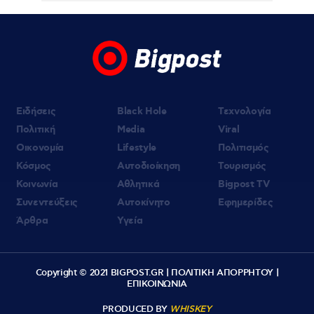
06.08.2026 | 19:10
«Δύο μαύρα πουκάμισα»: Κυκλοφόρησε το
πρώτο τρέϊλερ της νέας δραματικής σειράς
του MEGA
Ειδήσεις
Black Hole
Τεχνολογία
Πολιτική
Media
Viral
Οικονομία
Lifestyle
Πολιτισμός
Κόσμος
Αυτοδιοίκηση
Τουρισμός
Κοινωνία
Αθλητικά
Bigpost TV
Συνεντεύξεις
Αυτοκίνητο
Εφημερίδες
Άρθρα
Υγεία
Copyright © 2021 BIGPOST.GR |
ΠΟΛΙΤΙΚΗ ΑΠΟΡΡΗΤΟΥ
|
ΕΠΙΚΟΙΝΩΝΙΑ
PRODUCED BY
WHISKEY