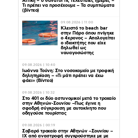
Αττική – 6 θάνατοι τις τελευταίες ημέρες –
Τι πρέπει να προσέχουμε – Τα συμπτώματα
(βίντεο)
09.08.2026 | 11:00
Κλειστό το beach bar
στην Πάρο όπου πνίγηκε
ο 4χρονος – Απολογείται
ο ιδιοκτήτης που είχε
δηλωθεί ως
ναυαγοσώστης
09.08.2026 | 10:40
Ιωάννα Τούνη: Στο νοσοκομείο με τροφική
δηλητηρίαση – «Τι μάτι πρέπει να έχω
φάει» (Βίντεο)
09.08.2026 | 10:32
Στο 401 οι δύο αστυνομικοί μετά το τροχαίο
στην Αθηνών-Σουνίου –Πως έγινε η
σφοδρή σύγκρουση με αυτοκίνητο που
οδηγούσε τουρίστας
09.08.2026 | 00:19
Σοβαρό τροχαίο στην Αθηνών –Σουνίου –
ΙΧ από αναστροφή συγκρούστηκε με με