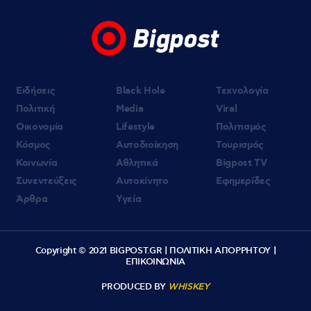
Ειδήσεις
Black Hole
Τεχνολογία
Πολιτική
Media
Viral
Οικονομία
Lifestyle
Πολιτισμός
Κόσμος
Αυτοδιοίκηση
Τουρισμός
Κοινωνία
Αθλητικά
Bigpost TV
Συνεντεύξεις
Αυτοκίνητο
Εφημερίδες
Άρθρα
Υγεία
Copyright © 2021 BIGPOST.GR |
ΠΟΛΙΤΙΚΗ ΑΠΟΡΡΗΤΟΥ
|
ΕΠΙΚΟΙΝΩΝΙΑ
PRODUCED BY
WHISKEY