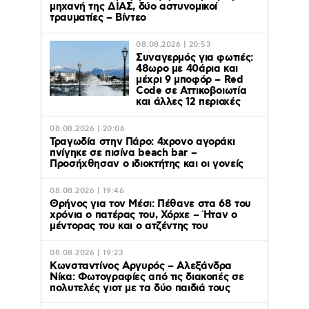
μηχανή της ΔΙΑΣ, δύο αστυνομικοί
τραυματίες – Βίντεο
08.08.2026 | 20:53
Συναγερμός για φωτιές:
48ωρο με 40άρια και
μέχρι 9 μποφόρ – Red
Code σε Αττικοβοιωτία
και άλλες 12 περιοχές
08.08.2026 | 20:06
Τραγωδία στην Πάρο: 4χρονο αγοράκι
πνίγηκε σε πισίνα beach bar –
Προσήχθησαν ο ιδιοκτήτης και οι γονείς
08.08.2026 | 19:46
Θρήνος για τον Μέσι: Πέθανε στα 68 του
χρόνια ο πατέρας του, Χόρχε – Ήταν ο
μέντορας του και ο ατζέντης του
08.08.2026 | 19:23
Κωνσταντίνος Αργυρός – Αλεξάνδρα
Νίκα: Φωτογραφίες από τις διακοπές σε
πολυτελές γιοτ με τα δύο παιδιά τους