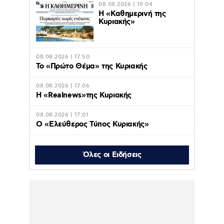
08.08.2026 | 19:04
H «Καθημερινή της
Κυριακής»
08.08.2026 | 17:50
Το «Πρώτο Θέμα» της Κυριακής
08.08.2026 | 17:06
Η «Realnews»της Κυριακής
08.08.2026 | 17:01
Ο «Eλεύθερος Τύπος Κυριακής»
08.08.2026 | 16:45
Το «Documento» της
Όλες οι Ειδήσεις
Κυριακής
08.08.2026 | 16:42
Οι διακοπές της Δούκισσας Νομικού στην
Πολυνησία με τα παιδιά της –
Φωτογραφίες