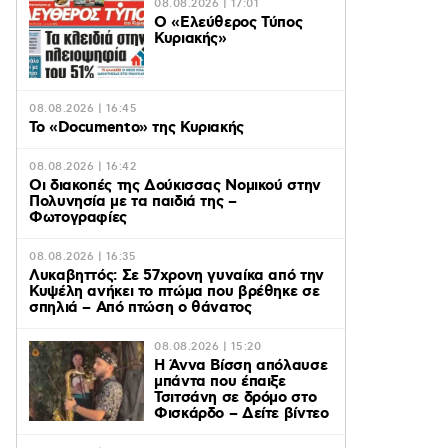
08.08.2026 | 17:01
Ο «Eλεύθερος Τύπος
Κυριακής»
08.08.2026 | 16:45
Το «Documento» της Κυριακής
08.08.2026 | 16:42
Οι διακοπές της Δούκισσας Νομικού στην
Πολυνησία με τα παιδιά της –
Φωτογραφίες
08.08.2026 | 16:35
Λυκαβηττός: Σε 57χρονη γυναίκα από την
Κυψέλη ανήκει το πτώμα που βρέθηκε σε
σπηλιά – Από πτώση ο θάνατος
08.08.2026 | 15:20
Η Άννα Βίσση απόλαυσε
μπάντα που έπαιξε
Τσιτσάνη σε δρόμο στο
Φισκάρδο – Δείτε βίντεο