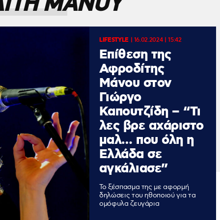
ΙΤΗ ΜΑΝΟΥ
LIFESTYLE
|
16.02.2024 | 15:42
Eπίθεση της
Αφροδίτης
Μάνου στον
Γιώργο
Καπουτζίδη – “Τι
λες βρε αχάριστο
μαλ… που όλη η
Ελλάδα σε
αγκάλιασε”
Το ξέσπασμα της με αφορμή
δηλώσεις του ηθοποιού για τα
ομόφυλα ζευγάρια