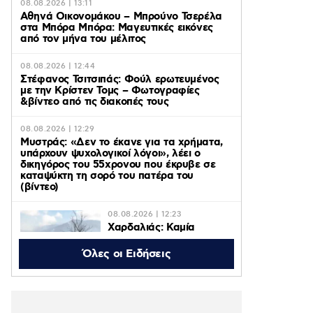
08.08.2026 | 13:11
Αθηνά Οικονομάκου – Μπρούνο Τσερέλα
στα Μπόρα Μπόρα: Mαγευτικές εικόνες
από τον μήνα του μέλιτος
08.08.2026 | 12:44
Στέφανος Τσιτσιπάς: Φούλ ερωτευμένος
με την Κρίστεν Τομς – Φωτογραφίες
&βίντεο από τις διακοπές τους
08.08.2026 | 12:29
Μυστράς: «Δεν το έκανε για τα χρήματα,
υπάρχουν ψυχολογικοί λόγοι», λέει ο
δικηγόρος του 55χρονου που έκρυβε σε
καταψύκτη τη σορό του πατέρα του
(βίντεο)
08.08.2026 | 12:23
Χαρδαλιάς: Καμία
ανεμογεννήτρια σε
καμένες και
Όλες οι Ειδήσεις
αναδασωτέες περιοχές
της Αττικής
08.08.2026 | 11:08