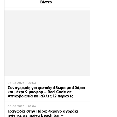
Βίντεο
08.08.2026 | 20:53
Συναγερμός για φωτιές: 48ωρο με 40άρια
και μέχρι 9 μποφόρ – Red Code σε
Αττικοβοιωτία και άλλες 12 περιοχές
08.08.2026 | 20:06
Τραγωδία στην Πάρο: 4χρονο αγοράκι
πνίγηκε σε πισίνα beach bar –