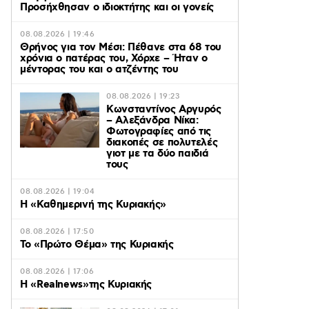
Προσήχθησαν ο ιδιοκτήτης και οι γονείς
08.08.2026 | 19:46
Θρήνος για τον Μέσι: Πέθανε στα 68 του
χρόνια ο πατέρας του, Χόρχε – Ήταν ο
μέντορας του και ο ατζέντης του
08.08.2026 | 19:23
Κωνσταντίνος Αργυρός
– Αλεξάνδρα Νίκα:
Φωτογραφίες από τις
διακοπές σε πολυτελές
γιοτ με τα δύο παιδιά
τους
08.08.2026 | 19:04
H «Καθημερινή της Κυριακής»
08.08.2026 | 17:50
Το «Πρώτο Θέμα» της Κυριακής
08.08.2026 | 17:06
Η «Realnews»της Κυριακής