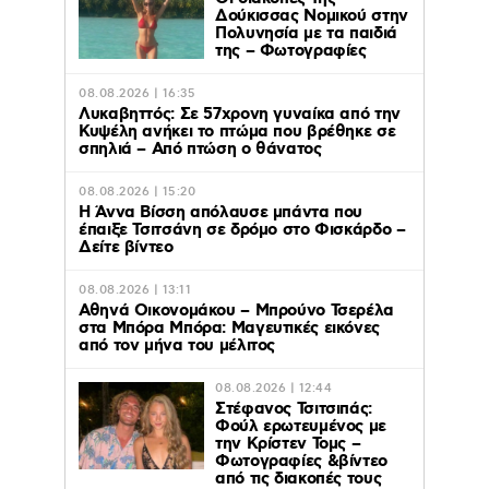
Δούκισσας Νομικού στην
Πολυνησία με τα παιδιά
της – Φωτογραφίες
08.08.2026 | 16:35
Λυκαβηττός: Σε 57χρονη γυναίκα από την
Κυψέλη ανήκει το πτώμα που βρέθηκε σε
σπηλιά – Από πτώση ο θάνατος
08.08.2026 | 15:20
Η Άννα Βίσση απόλαυσε μπάντα που
έπαιξε Τσιτσάνη σε δρόμο στο Φισκάρδο –
Δείτε βίντεο
08.08.2026 | 13:11
Αθηνά Οικονομάκου – Μπρούνο Τσερέλα
στα Μπόρα Μπόρα: Mαγευτικές εικόνες
από τον μήνα του μέλιτος
08.08.2026 | 12:44
Στέφανος Τσιτσιπάς:
Φούλ ερωτευμένος με
την Κρίστεν Τομς –
Φωτογραφίες &βίντεο
από τις διακοπές τους