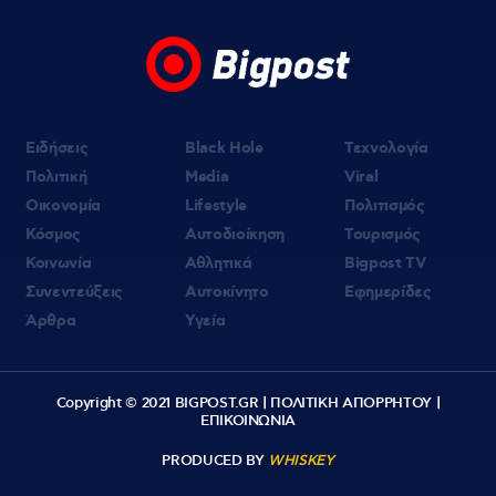
Ειδήσεις
Black Hole
Τεχνολογία
Πολιτική
Media
Viral
Οικονομία
Lifestyle
Πολιτισμός
Κόσμος
Αυτοδιοίκηση
Τουρισμός
Κοινωνία
Αθλητικά
Bigpost TV
Συνεντεύξεις
Αυτοκίνητο
Εφημερίδες
Άρθρα
Υγεία
Copyright © 2021 BIGPOST.GR |
ΠΟΛΙΤΙΚΗ ΑΠΟΡΡΗΤΟΥ
|
ΕΠΙΚΟΙΝΩΝΙΑ
PRODUCED BY
WHISKEY