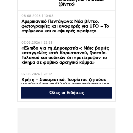
(βίντεο)
08.08.2026 | 10:08
Αμερικανικό Πεντάγωνο: Νέα βίντεο,
φωτογραφίες και αναφορές για UFO – Το
«τρίγωνο» και οι «ψυχρές σφαίρες»
07.08.2026 | 23:51
«Ελπίδα για τη Δημοκρατία»: Νέες βαριές
καταγγελίες κατά Καρυστιανού, Γρατσία,
Γαλανού και αυλικών ότι «μετέτρεψαν το
κίνημα σε φοβικό αρχηγικό κόμμα»
07.08.2026 | 23:12
Κρήτη – Σοκαριστικό: Τουρίστας ζητούσε
να πληρώσει υπάλληλο καταστήματος για
να ασελγήσει σε 10 χρονο κορίτσι που
Όλες οι Ειδήσεις
καθόταν αμέριμνο στην αυλή
07.08.2026 | 22:49
UEFA Super Cup: Η μάχη
για το τρόπαιο ζωντανά
στο MEGA – Παρί Σεν
Ζερμέν – Άστον Βίλα,
την Τετάρτη 12