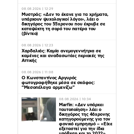
08.08.2026 | 12:29
Μυστράς: «Δεν το έκανε για τα χρήματα,
υπάρχουν ψυχολογικοί λόγοι», λέει ο
δικηγόρος του 55χρονου που έκρυβε σε
καταψύκτη τη σορό του πατέρα του
(βίντεο)
08.08.2026 | 12:23
Χαρδαλιάς: Καμία ανεμογεννήτρια σε
καμένες και αναδασωτέες περιοχές της
Αττικής
08.08.2026 | 11:08
Ο Κωνσταντίνος Αργυρός
φωτογραφήθηκε μέσα σε σκάφος:
“Μεσοπέλαγα αρμενίζω”
08.08.2026 | 10:34
Marfin: «Δεν υπάρχει
ταυτοποίηση» λέει ο
δικηγόρος της 46χρονης
κατηγορούμενης για τον
φονικό εμπρησμό – «Είχε
εξεταστεί για την ίδια
υπόθεση και το 2022»