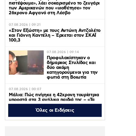
πιστέψουμε», λέει σοκαρισμένο το ζευγάρι
των Αμερικανών που «υιοθέτησε» τον
26χρονο Αφγανό στη Λέσβο
07.08.2026 | 09:21
«Στον Εξώστη» με τους Αντώνη Αντζολέτο
και Γιάννη Καντέλη – Έρχεται στον ΣΚΑΪ
100,3
07.08.2026 | 09:14
Προφυλακίστηκαν ο
δήμαρχος Στυλίδας και
δύο ακόμη
κατηγορούμενοι για την
φωτιά στη Βοιωτία
07.08.2026 | 00:07
Μάλια: Πώς πνίγηκε η 42χρονη τουρίστρια
μπροστά στα 3 ανήλικα παιδιά της – «Τα
παιδιά φώναζαν και έκλαιγαν, ήταν σε
κατάσταση πανικού»
Όλες οι Ειδήσεις
06.08.2026 | 23:39
ΠΑΟΚ – Αντερλεχτ 0-1: Όλα στραβά και
δύσκολα! Στο Βέλγιο η ρεβάνς για τους