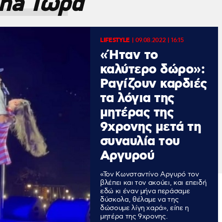
ha Τώρα
LIFESTYLE
|
09.08.2022 | 16:15
«Ήταν το
καλύτερο δώρο»:
Ραγίζουν καρδιές
τα λόγια της
μητέρας της
9χρονης μετά τη
συναυλία του
Αργυρού
«Τον Κωνσταντίνο Αργυρό τον
βλέπει και τον ακούει, και επειδή
εδώ κι έναν μήνα περάσαμε
δύσκολα, θέλαμε να της
δώσουμε λίγη χαρά», είπε η
μητέρα της 9χρονης.