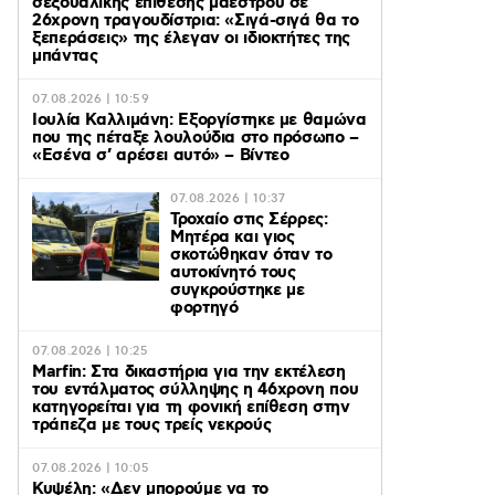
σεξουαλικής επίθεσης μαέστρου σε
26χρονη τραγουδίστρια: «Σιγά-σιγά θα το
ξεπεράσεις» της έλεγαν οι ιδιοκτήτες της
μπάντας
07.08.2026 | 10:59
Ιουλία Καλλιμάνη: Εξοργίστηκε με θαμώνα
που της πέταξε λουλούδια στο πρόσωπο –
«Εσένα σ’ αρέσει αυτό» – Βίντεο
07.08.2026 | 10:37
Τροχαίο στις Σέρρες:
Μητέρα και γιος
σκοτώθηκαν όταν το
αυτοκίνητό τους
συγκρούστηκε με
φορτηγό
07.08.2026 | 10:25
Marfin: Στα δικαστήρια για την εκτέλεση
του εντάλματος σύλληψης η 46χρονη που
κατηγορείται για τη φονική επίθεση στην
τράπεζα με τους τρείς νεκρούς
07.08.2026 | 10:05
Κυψέλη: «Δεν μπορούμε να το