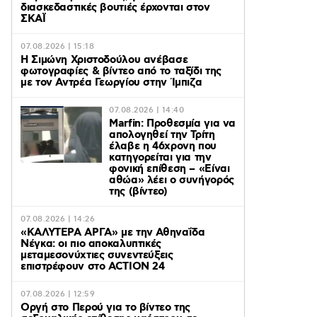
διασκεδαστικές βουτιές έρχονται στον
ΣΚΑΪ
07.08.2026 | 15:18
Η Σιμώνη Χριστοδούλου ανέβασε
φωτογραφίες & βίντεο από το ταξίδι της
με τον Αντρέα Γεωργίου στην Ίμπιζα
07.08.2026 | 14:40
Marfin: Προθεσμία για να
απολογηθεί την Τρίτη
έλαβε η 46χρονη που
κατηγορείται για την
φονική επίθεση – «Είναι
αθώα» λέει ο συνήγορός
της (βίντεο)
07.08.2026 | 14:26
«ΚΑΛΥΤΕΡΑ ΑΡΓΑ» με την Αθηναΐδα
Νέγκα: οι πιο αποκαλυπτικές
μεταμεσονύχτιες συνεντεύξεις
επιστρέφουν στο ACTION 24
07.08.2026 | 12:59
Οργή στο Περού για το βίντεο της