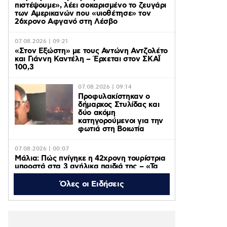
πιστέψουμε», λέει σοκαρισμένο το ζευγάρι
των Αμερικανών που «υιοθέτησε» τον
26χρονο Αφγανό στη Λέσβο
07.08.2026 | 09:21
«Στον Εξώστη» με τους Αντώνη Αντζολέτο
και Γιάννη Καντέλη – Έρχεται στον ΣΚΑΪ
100,3
07.08.2026 | 09:14
Προφυλακίστηκαν ο
δήμαρχος Στυλίδας και
δύο ακόμη
κατηγορούμενοι για την
φωτιά στη Βοιωτία
07.08.2026 | 00:07
Μάλια: Πώς πνίγηκε η 42χρονη τουρίστρια
μπροστά στα 3 ανήλικα παιδιά της – «Τα
παιδιά φώναζαν και έκλαιγαν, ήταν σε
κατάσταση πανικού»
Όλες οι Ειδήσεις
06.08.2026 | 23:39
ΠΑΟΚ – Αντερλεχτ 0-1: Όλα στραβά και
δύσκολα! Στο Βέλγιο η ρεβάνς για τους