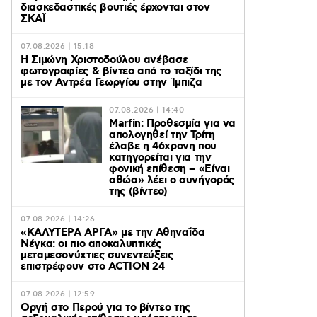
διασκεδαστικές βουτιές έρχονται στον
ΣΚΑΪ
07.08.2026 | 15:18
Η Σιμώνη Χριστοδούλου ανέβασε
φωτογραφίες & βίντεο από το ταξίδι της
με τον Αντρέα Γεωργίου στην Ίμπιζα
07.08.2026 | 14:40
Marfin: Προθεσμία για να
απολογηθεί την Τρίτη
έλαβε η 46χρονη που
κατηγορείται για την
φονική επίθεση – «Είναι
αθώα» λέει ο συνήγορός
της (βίντεο)
07.08.2026 | 14:26
«ΚΑΛΥΤΕΡΑ ΑΡΓΑ» με την Αθηναΐδα
Νέγκα: οι πιο αποκαλυπτικές
μεταμεσονύχτιες συνεντεύξεις
επιστρέφουν στο ACTION 24
07.08.2026 | 12:59
Οργή στο Περού για το βίντεο της