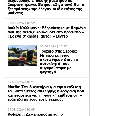
σεξουαλικής επίθεσης μαέστρου σε
26χρονη τραγουδίστρια: «Σιγά-σιγά θα το
ξεπεράσεις» της έλεγαν οι ιδιοκτήτες της
μπάντας
07.08.2026 | 10:59
Ιουλία Καλλιμάνη: Εξοργίστηκε με θαμώνα
που της πέταξε λουλούδια στο πρόσωπο –
«Εσένα σ’ αρέσει αυτό» – Βίντεο
07.08.2026 | 10:37
Τροχαίο στις Σέρρες:
Μητέρα και γιος
σκοτώθηκαν όταν το
αυτοκίνητό τους
συγκρούστηκε με
φορτηγό
07.08.2026 | 10:25
Marfin: Στα δικαστήρια για την εκτέλεση
του εντάλματος σύλληψης η 46χρονη που
κατηγορείται για τη φονική επίθεση στην
τράπεζα με τους τρείς νεκρούς
07.08.2026 | 10:05
Κυψέλη: «Δεν μπορούμε να το