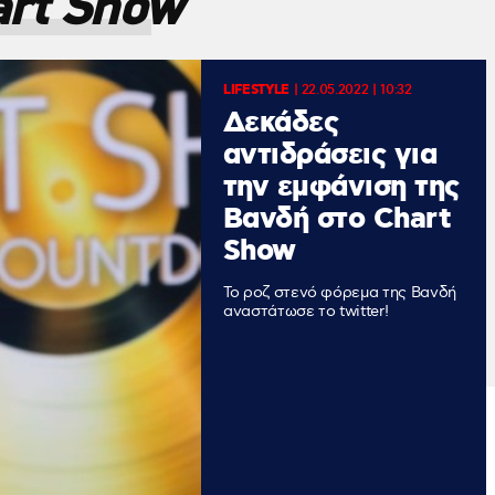
rt Show
LIFESTYLE
|
22.05.2022 | 10:32
Δεκάδες
αντιδράσεις για
την εμφάνιση της
Βανδή στο Chart
Show
Το ροζ στενό φόρεμα της Βανδή
αναστάτωσε το twitter!