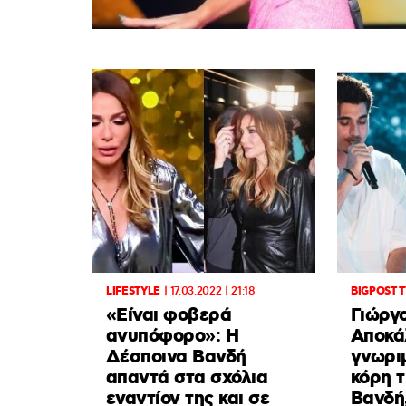
LIFESTYLE
|
17.03.2022 | 21:18
BIGPOST 
«Είναι φοβερά
Γιώργ
ανυπόφορο»: Η
Αποκά
Δέσποινα Βανδή
γνωριμ
απαντά στα σχόλια
κόρη 
εναντίον της και σε
Βανδή