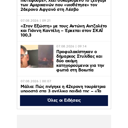
πιστέψουμε», λέει σοκαρισμένο το ζευγάρι
των Αμερικανών που «υιοθέτησε» τον
26χρονο Αφγανό στη Λέσβο
07.08.2026 | 09:21
«Στον Εξώστη» με τους Αντώνη Αντζολέτο
και Γιάννη Καντέλη – Έρχεται στον ΣΚΑΪ
100,3
07.08.2026 | 09:14
Προφυλακίστηκαν ο
δήμαρχος Στυλίδας και
δύο ακόμη
κατηγορούμενοι για την
φωτιά στη Βοιωτία
07.08.2026 | 00:07
Μάλια: Πώς πνίγηκε η 42χρονη τουρίστρια
μπροστά στα 3 ανήλικα παιδιά της – «Τα
παιδιά φώναζαν και έκλαιγαν, ήταν σε
κατάσταση πανικού»
Όλες οι Ειδήσεις
06.08.2026 | 23:39
ΠΑΟΚ – Αντερλεχτ 0-1: Όλα στραβά και
δύσκολα! Στο Βέλγιο η ρεβάνς για τους
Θεσσαλονικείς