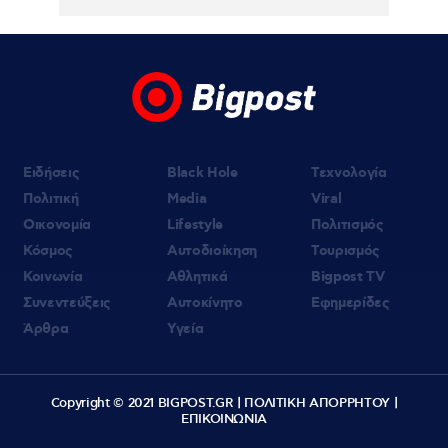
06.08.2026 | 19:10
«Δύο μαύρα πουκάμισα»: Κυκλοφόρησε το
πρώτο τρέϊλερ της νέας δραματικής σειράς
του MEGA
Ειδήσεις
Black Hole
Τεχνολογία
Πολιτική
Media
Viral
Οικονομία
Lifestyle
Πολιτισμός
Κόσμος
Αυτοδιοίκηση
Τουρισμός
Κοινωνία
Αθλητικά
Bigpost TV
Συνεντεύξεις
Αυτοκίνητο
Εφημερίδες
Άρθρα
Υγεία
Copyright © 2021 BIGPOST.GR |
ΠΟΛΙΤΙΚΗ ΑΠΟΡΡΗΤΟΥ
|
ΕΠΙΚΟΙΝΩΝΙΑ