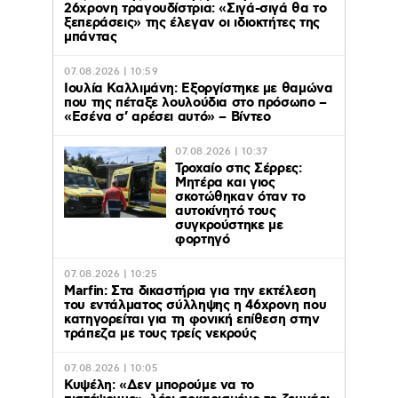
26χρονη τραγουδίστρια: «Σιγά-σιγά θα το
ξεπεράσεις» της έλεγαν οι ιδιοκτήτες της
μπάντας
07.08.2026 | 10:59
Ιουλία Καλλιμάνη: Εξοργίστηκε με θαμώνα
που της πέταξε λουλούδια στο πρόσωπο –
«Εσένα σ’ αρέσει αυτό» – Βίντεο
07.08.2026 | 10:37
Τροχαίο στις Σέρρες:
Μητέρα και γιος
σκοτώθηκαν όταν το
αυτοκίνητό τους
συγκρούστηκε με
φορτηγό
07.08.2026 | 10:25
Marfin: Στα δικαστήρια για την εκτέλεση
του εντάλματος σύλληψης η 46χρονη που
κατηγορείται για τη φονική επίθεση στην
τράπεζα με τους τρείς νεκρούς
07.08.2026 | 10:05
Κυψέλη: «Δεν μπορούμε να το