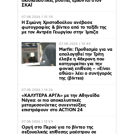
διασκεδαστικές βουτιές έρχονται στον
ΣΚΑΪ
07.08.2026 | 15:18
Η Σιμώνη Χριστοδούλου ανέβασε
φωτογραφίες & βίντεο από το ταξίδι της
με τον Αντρέα Γεωργίου στην Ίμπιζα
07.08.2026 | 14:40
Marfin: Προθεσμία για να
απολογηθεί την Τρίτη
έλαβε η 46χρονη που
κατηγορείται για την
φονική επίθεση – «Είναι
αθώα» λέει ο συνήγορός
της (βίντεο)
07.08.2026 | 14:26
«ΚΑΛΥΤΕΡΑ ΑΡΓΑ» με την Αθηναΐδα
Νέγκα: οι πιο αποκαλυπτικές
μεταμεσονύχτιες συνεντεύξεις
επιστρέφουν στο ACTION 24
07.08.2026 | 12:59
Οργή στο Περού για το βίντεο της
σεξουαλικής επίθεσης μαέστρου σε